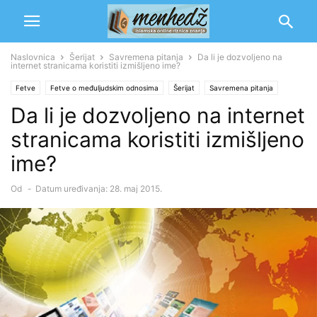
Naslovnica
Šerijat
Savremena pitanja
Da li je dozvoljeno na
internet stranicama koristiti izmišljeno ime?
Fetve
Fetve o međuljudskim odnosima
Šerijat
Savremena pitanja
Da li je dozvoljeno na internet
stranicama koristiti izmišljeno
ime?
Od
-
Datum uređivanja: 28. maj 2015.