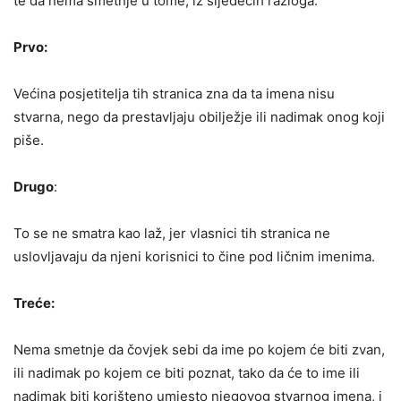
te da nema smetnje u tome, iz sljedećih razloga:
Prvo:
Većina posjetitelja tih stranica zna da ta imena nisu
stvarna, nego da prestavljaju obilježje ili nadimak onog koji
piše.
Drugo
:
To se ne smatra kao laž, jer vlasnici tih stranica ne
uslovljavaju da njeni korisnici to čine pod ličnim imenima.
Treće:
Nema smetnje da čovjek sebi da ime po kojem će biti zvan,
ili nadimak po kojem ce biti poznat, tako da će to ime ili
nadimak biti korišteno umjesto njegovog stvarnog imena, i