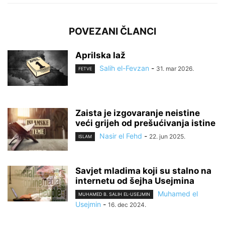
POVEZANI ČLANCI
Aprilska laž
Salih el-Fevzan
-
31. mar 2026.
FETVE
Zaista je izgovaranje neistine
veći grijeh od prešućivanja istine
Nasir el Fehd
-
22. jun 2025.
ISLAM
Savjet mladima koji su stalno na
internetu od šejha Usejmina
Muhamed el
MUHAMED B. SALIH EL-USEJMIN
Usejmin
-
16. dec 2024.