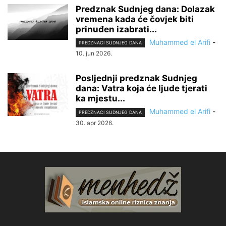
Predznak Sudnjeg dana: Dolazak
vremena kada će čovjek biti
prinuđen izabrati...
Muhammed el Arifi
-
PREDZNACI SUDNJEG DANA
10. jun 2026.
Posljednji predznak Sudnjeg
dana: Vatra koja će ljude tjerati
ka mjestu...
Muhammed el Arifi
-
PREDZNACI SUDNJEG DANA
30. apr 2026.