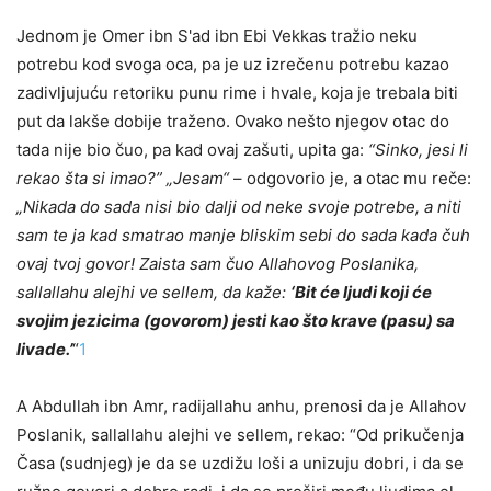
Jednom je Omer ibn S'ad ibn Ebi Vekkas tražio neku
potrebu kod svoga oca, pa je uz izrečenu potrebu kazao
zadivljujuću retoriku punu rime i hvale, koja je trebala biti
put da lakše dobije traženo. Ovako nešto njegov otac do
tada nije bio čuo, pa kad ovaj zašuti, upita ga:
“Sinko, jesi li
rekao šta si imao?”
„Jesam“
– odgovorio je, a otac mu reče:
„Nikada do sada nisi bio dalji od neke svoje potrebe, a niti
sam te ja kad smatrao manje bliskim sebi do sada kada čuh
ovaj tvoj govor! Zaista sam čuo Allahovog Poslanika,
sallallahu alejhi ve sellem, da kaže:
‘Bit će ljudi koji će
svojim jezicima (govorom) jesti kao što krave (pasu) sa
livade.’
“
1
A Abdullah ibn Amr, radijallahu anhu, prenosi da je Allahov
Poslanik, sallallahu alejhi ve sellem, rekao: “Od prikučenja
Časa (sudnjeg) je da se uzdižu loši a unizuju dobri, i da se