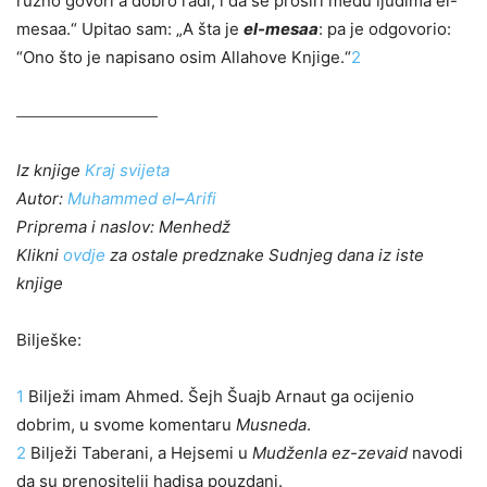
ružno govori a dobro radi, i da se proširi među ljudima el-
mesaa.“ Upitao sam: „A šta je
el-mesaa
: pa je odgovorio:
“Ono što je napisano osim Allahove Knjige.“
2
Iz knjige
Kraj svijeta
Autor:
Muhammed el
–
Arifi
Priprema i naslov: Menhedž
Klikni
ovdje
za ostale predznake Sudnjeg dana iz iste
knjige
Bilješke:
1
Bilježi imam Ahmed. Šejh Šuajb Arnaut ga ocijenio
dobrim, u svome komentaru
Musneda
.
2
Bilježi Taberani, a Hejsemi u
Mudženla ez-zevaid
navodi
da su prenositelji hadisa pouzdani.