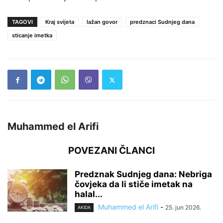
TAGOVI
Kraj svijeta
lažan govor
predznaci Sudnjeg dana
sticanje imetka
Muhammed el Arifi
POVEZANI ČLANCI
Predznak Sudnjeg dana: Nebriga
čovjeka da li stiče imetak na
halal...
Muhammed el Arifi
-
25. jun 2026.
AKIDA