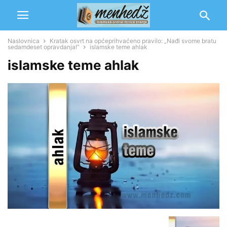
Naslovnica
Kratak osvrt na općeprihvaćeno pravilo: „Nađi svome bratu
sedamdeset opravdanja!“
islamske teme ahlak
islamske teme ahlak