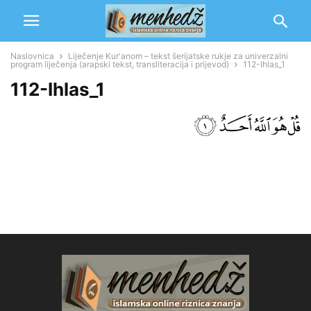
Naslovnica
Liječenje Kur'anom – tekst šerijatske rukje za univerzalni
program liječenja (arapski tekst, transliteracija i prijevod)
112-Ihlas_1
112-Ihlas_1