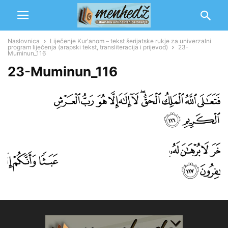
Naslovnica
Liječenje Kur'anom – tekst šerijatske rukje za univerzalni
program liječenja (arapski tekst, transliteracija i prijevod)
23-
Muminun_116
23-Muminun_116