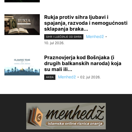
Rukja protiv sihra ljubavi i
spajanja, razvoda i nemogućnosti
sklapanja braka...
Menhedž
-
SIHR I LIJEČENJE OD SIHRA
10. jul 2026.
Praznovjerja kod Bošnjaka (i
drugih balkanskih naroda) koja
su mali ili...
Menhedž
-
02. jul 2026.
AKIDA