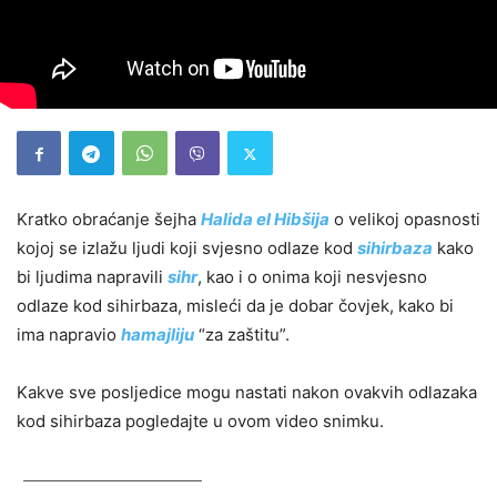
Kratko obraćanje šejha
Halida el Hibšija
o velikoj opasnosti
kojoj se izlažu ljudi koji svjesno odlaze kod
sihirbaza
kako
bi ljudima napravili
sihr
, kao i o onima koji nesvjesno
odlaze kod sihirbaza, misleći da je dobar čovjek, kako bi
ima napravio
hamajliju
“za zaštitu”.
Kakve sve posljedice mogu nastati nakon ovakvih odlazaka
kod sihirbaza pogledajte u ovom video snimku.