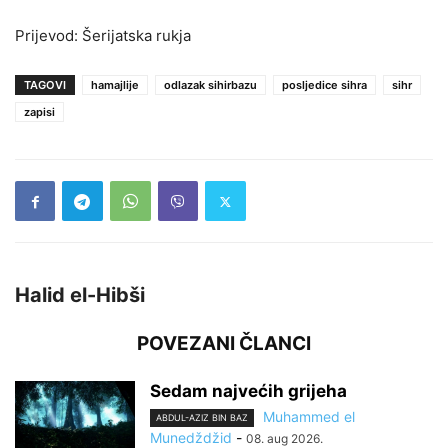
Prijevod: Šerijatska rukja
TAGOVI
hamajlije
odlazak sihirbazu
posljedice sihra
sihr
zapisi
Halid el-Hibši
POVEZANI ČLANCI
Sedam najvećih grijeha
Muhammed el
ABDUL-AZIZ BIN BAZ
Munedždžid
-
08. aug 2026.