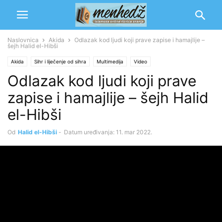
Naslovnica
Akida
Odlazak kod ljudi koji prave zapise i hamajlije –
šejh Halid el-Hibši
Akida
Sihr i liječenje od sihra
Multimedija
Video
Odlazak kod ljudi koji prave
zapise i hamajlije – šejh Halid
el-Hibši
Od
Halid el-Hibši
-
Datum uređivanja: 11. mar 2022.