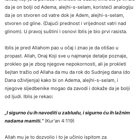
da je on bolji od Adema, alejhi-s-selam, koristeći analogiju
da je on stvoren od vatre dok je Adem, alejhi-s-selam,
stvoren od gline. (Dajući prednost i vrijednost vatri nad
glinom). U pravoj suštini i osnovi Iblis je bio prvi rasista.
Iblis je pred Allahom pao u očaj i znao je da otišao u
propast. Allah, Onaj Koji sve u najmanje detalje poznaje,
prokleo ga je zbog njegove nepokornosti, ali je prokleti
šejtan tražio od Allaha da mu da rok do Sudnjeg dana (do
Dana oživljenja) kako bi on Adema, alejhi-s-selam, i
njegove sljedbenike mogao da zavodi i dokaže da je bolji
od ljudi. Iblis je rekao
:
„
I sigurno ću ih navoditi u zabludu, i sigurno ću ih lažnim
nadama mamiti.
“
(Kur'an 4:119)
Allah mu je to dozvolio i to je učinio ispitom za