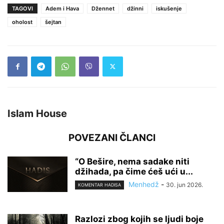
TAGOVI
Adem i Hava
Džennet
džinni
iskušenje
oholost
šejtan
Islam House
POVEZANI ČLANCI
“O Bešire, nema sadake niti
džihada, pa čime ćeš ući u...
Menhedž
-
30. jun 2026.
KOMENTAR HADISA
Razlozi zbog kojih se ljudi boje