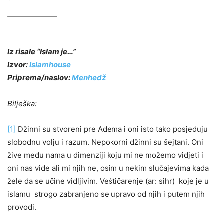
Iz risale “Islam je…”
Izvor:
Islamhouse
Priprema/naslov:
Menhedž
Bilješka:
[1]
Džinni su stvoreni pre Adema i oni isto tako posjeduju
slobodnu volju i razum. Nepokorni džinni su šejtani. Oni
žive među nama u dimenziji koju mi ne možemo vidjeti i
oni nas vide ali mi njih ne, osim u nekim slučajevima kada
žele da se učine vidljivim. Veštičarenje (ar: sihr) koje je u
islamu strogo zabranjeno se upravo od njih i putem njih
provodi.