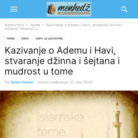
Naslovnica
Akida
Kazivanje o Ademu i Havi, stvaranje džinna i
šejtana i mudrost u...
Akida
Islam
Islam za početnike
Kazivanje o Ademu i Havi,
stvaranje džinna i šejtana i
mudrost u tome
Od
Islam House
-
Datum uređivanja: 07. mar 2023.