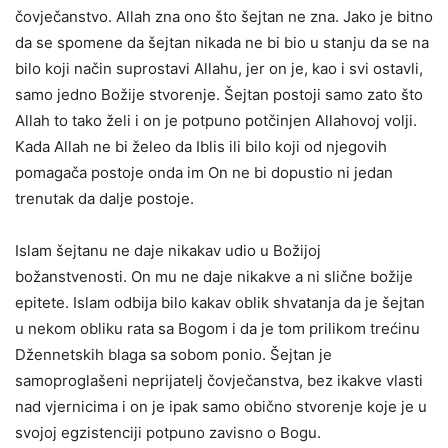
čovječanstvo. Allah zna ono što šejtan ne zna. Jako je bitno
da se spomene da šejtan nikada ne bi bio u stanju da se na
bilo koji način suprostavi Allahu, jer on je, kao i svi ostavli,
samo jedno Božije stvorenje. Šejtan postoji samo zato što
Allah to tako želi i on je potpuno potčinjen Allahovoj volji.
Kada Allah ne bi želeo da Iblis ili bilo koji od njegovih
pomagača postoje onda im On ne bi dopustio ni jedan
trenutak da dalje postoje.
Islam šejtanu ne daje nikakav udio u Božijoj
božanstvenosti. On mu ne daje nikakve a ni slične božije
epitete. Islam odbija bilo kakav oblik shvatanja da je šejtan
u nekom obliku rata sa Bogom i da je tom prilikom trećinu
Džennetskih blaga sa sobom ponio. Šejtan je
samoproglašeni neprijatelj čovječanstva, bez ikakve vlasti
nad vjernicima i on je ipak samo obično stvorenje koje je u
svojoj egzistenciji potpuno zavisno o Bogu.