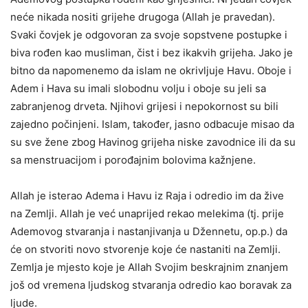
neće nikada nositi grijehe drugoga (Allah je pravedan).
Svaki čovjek je odgovoran za svoje sopstvene postupke i
biva rođen kao musliman, čist i bez ikakvih grijeha. Jako je
bitno da napomenemo da islam ne okrivljuje Havu. Oboje i
Adem i Hava su imali slobodnu volju i oboje su jeli sa
zabranjenog drveta. Njihovi grijesi i nepokornost su bili
zajedno počinjeni. Islam, također, jasno odbacuje misao da
su sve žene zbog Havinog grijeha niske zavodnice ili da su
sa menstruacijom i porođajnim bolovima kažnjene.
Allah je isterao Adema i Havu iz Raja i odredio im da žive
na Zemlji. Allah je već unaprijed rekao melekima (tj. prije
Ademovog stvaranja i nastanjivanja u Džennetu, op.p.) da
će on stvoriti novo stvorenje koje će nastaniti na Zemlji.
Zemlja je mjesto koje je Allah Svojim beskrajnim znanjem
još od vremena ljudskog stvaranja odredio kao boravak za
ljude.