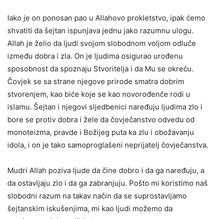
Iako je on ponosan pao u Allahovo prokletstvo, ipak ćemo
shvatiti da šejtan ispunjava jednu jako razumnu ulogu.
Allah je želio da ljudi svojom slobodnom voljom odluče
između dobra i zla. On je ljudima osigurao urođenu
sposobnost da spoznaju Stvoritelja i da Mu se okreću.
Čovjek se sa strane njegove prirode smatra dobrim
stvorenjem, kao biće koje se kao novorođenče rodi u
islamu. Šejtan i njegovi sljedbenici naređuju ljudima zlo i
bore se protiv dobra i žele da čovječanstvo odvedu od
monoteizma, pravde i Božijeg puta ka zlu i obožavanju
idola, i on je tako samoproglašeni neprijatelj čovječanstva.
Mudri Allah poziva ljude da čine dobro i da ga naređuju, a
da ostavljaju zlo i da ga zabranjuju. Pošto mi koristimo naš
slobodni razum na takav način da se suprostavljamo
šejtanskim iskušenjima, mi kao ljudi možemo da