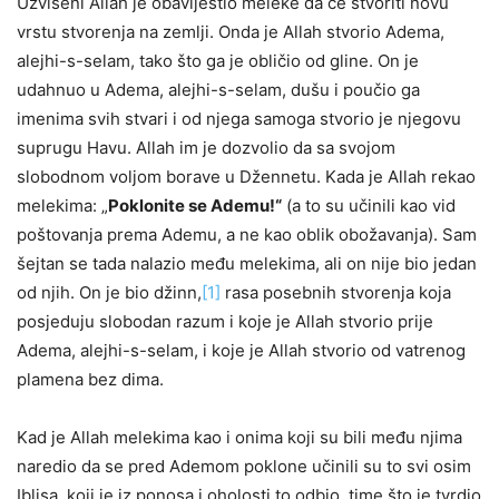
Uzvišeni Allah je obavijestio meleke da će stvoriti novu
vrstu stvorenja na zemlji. Onda je Allah stvorio Adema,
alejhi-s-selam, tako što ga je obličio od gline. On je
udahnuo u Adema, alejhi-s-selam, dušu i poučio ga
imenima svih stvari i od njega samoga stvorio je njegovu
suprugu Havu. Allah im je dozvolio da sa svojom
slobodnom voljom borave u Džennetu. Kada je Allah rekao
melekima: „
Poklonite se Ad
e
mu!“
(a to su učinili kao vid
poštovanja prema Ademu, a ne kao oblik obožavanja). Sam
šejtan se tada nalazio među melekima, ali on nije bio jedan
od njih. On je bio džinn,
[1]
rasa posebnih stvorenja koja
posjeduju slobodan razum i koje je Allah stvorio prije
Adema, alejhi-s-selam, i koje je Allah stvorio od vatrenog
plamena bez dima.
Kad je Allah melekima kao i onima koji su bili među njima
naredio da se pred Ademom poklone učinili su to svi osim
Iblisa, koji je iz ponosa i oholosti to odbio, time što je tvrdio