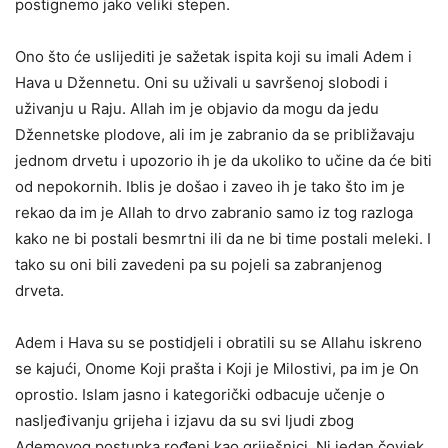
postignemo jako veliki stepen.
Ono što će uslijediti je sažetak ispita koji su imali Adem i
Hava u Džennetu. Oni su uživali u savršenoj slobodi i
uživanju u Raju. Allah im je objavio da mogu da jedu
Džennetske plodove, ali im je zabranio da se približavaju
jednom drvetu i upozorio ih je da ukoliko to učine da će biti
od nepokornih. Iblis je došao i zaveo ih je tako što im je
rekao da im je Allah to drvo zabranio samo iz tog razloga
kako ne bi postali besmrtni ili da ne bi time postali meleki. I
tako su oni bili zavedeni pa su pojeli sa zabranjenog
drveta.
Adem i Hava su se postidjeli i obratili su se Allahu iskreno
se kajući, Onome Koji prašta i Koji je Milostivi, pa im je On
oprostio. Islam jasno i kategorički odbacuje učenje o
nasljeđivanju grijeha i izjavu da su svi ljudi zbog
Ademovog postupka rođeni kao griješnici. Ni jedan čovjek