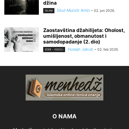
džina
Ebul-Munzir Amin
-
02. jun 2026.
ISLAM
Zaostavština džahilijeta: Oholost,
umišljenost, obmanutost i
samodopadanje (2. dio)
Husejn Jakub
-
02. feb 2026.
EDEB - ODGOJ
O NAMA