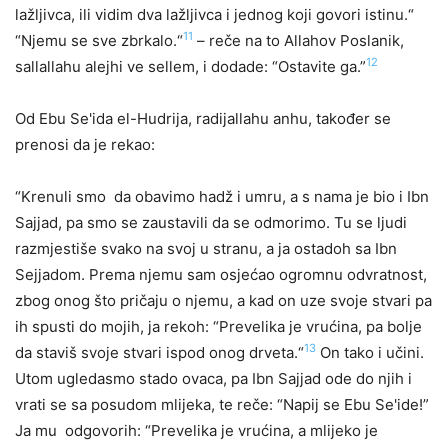
lažljivca, ili vidim dva lažljivca i jednog koji govori istinu.“
11
“Njemu se sve zbrkalo.“
– reče na to Allahov Poslanik,
12
sallallahu alejhi ve sellem, i dodade: “Ostavite ga.”
Od Ebu Se'ida el-Hudrija, radijallahu anhu, također se
prenosi da je rekao:
“Krenuli smo da obavimo hadž i umru, a s nama je bio i Ibn
Sajjad, pa smo se zaustavili da se odmorimo. Tu se ljudi
razmjestiše svako na svoj u stranu, a ja ostadoh sa Ibn
Sejjadom. Prema njemu sam osjećao ogromnu odvratnost,
zbog onog što pričaju o njemu, a kad on uze svoje stvari pa
ih spusti do mojih, ja rekoh: “Prevelika je vrućina, pa bolje
13
da staviš svoje stvari ispod onog drveta.“
On tako i učini.
Utom ugledasmo stado ovaca, pa Ibn Sajjad ode do njih i
vrati se sa posudom mlijeka, te reče: “Napij se Ebu Se'ide!”
Ja mu odgovorih: “Prevelika je vrućina, a mlijeko je