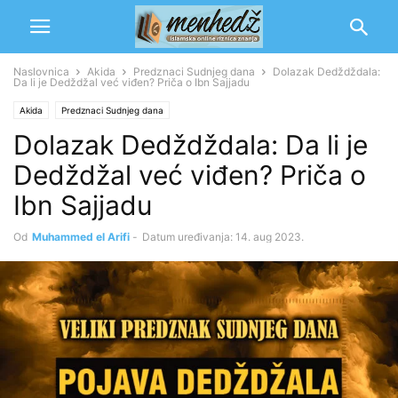
Naslovnica
Akida
Predznaci Sudnjeg dana
Dolazak Dedždždala:
Da li je Dedždžal već viđen? Priča o Ibn Sajjadu
Akida
Predznaci Sudnjeg dana
Dolazak Dedždždala: Da li je
Dedždžal već viđen? Priča o
Ibn Sajjadu
Od
Muhammed el Arifi
-
Datum uređivanja: 14. aug 2023.