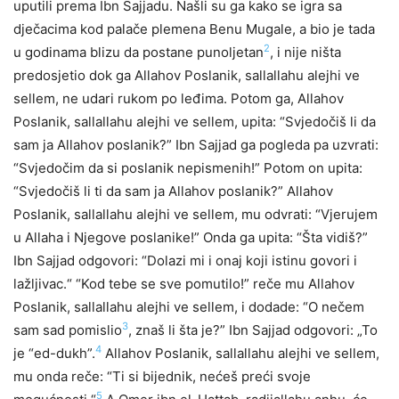
uputili prema Ibn Sajjadu. Našli su ga kako se igra sa
dječacima kod palače plemena Benu Mugale, a bio je tada
2
u godinama blizu da postane punoljetan
, i nije ništa
predosjetio dok ga Allahov Poslanik, sallallahu alejhi ve
sellem, ne udari rukom po leđima. Potom ga, Allahov
Poslanik, sallallahu alejhi ve sellem, upita: “Svjedočiš li da
sam ja Allahov poslanik?” Ibn Sajjad ga pogleda pa uzvrati:
“Svjedočim da si poslanik nepismenih!” Potom on upita:
“Svjedočiš li ti da sam ja Allahov poslanik?” Allahov
Poslanik, sallallahu alejhi ve sellem, mu odvrati: “Vjerujem
u Allaha i Njegove poslanike!” Onda ga upita: “Šta vidiš?”
Ibn Sajjad odgovori: “Dolazi mi i onaj koji istinu govori i
lažljivac.“ “Kod tebe se sve pomutilo!” reče mu Allahov
Poslanik, sallallahu alejhi ve sellem, i dodade: “O nečem
3
sam sad pomislio
, znaš li šta je?” Ibn Sajjad odgovori: „To
4
je “ed-dukh”.
Allahov Poslanik, sallallahu alejhi ve sellem,
mu onda reče: “Ti si bijednik, nećeš preći svoje
5