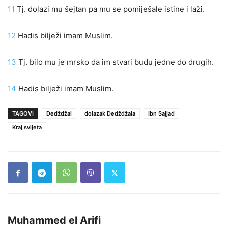
11
Tj. dolazi mu šejtan pa mu se pomiješale istine i laži.
12
Hadis bilježi imam Muslim.
13
Tj. bilo mu je mrsko da im stvari budu jedne do drugih.
14
Hadis bilježi imam Muslim.
TAGOVI
Dedždžal
dolazak Dedždžala
Ibn Sajjad
Kraj svijeta
Muhammed el Arifi