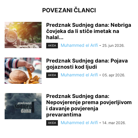
POVEZANI ČLANCI
Predznak Sudnjeg dana: Nebriga
čovjeka da li stiče imetak na
halal...
Muhammed el Arifi
-
25. jun 2026.
AKIDA
Predznak Sudnjeg dana: Pojava
gojaznosti kod ljudi
Muhammed el Arifi
-
05. apr 2026.
AKIDA
Predznak Sudnjeg dana:
Nepovjerenje prema povjerljivom
i davanje povjerenja
prevarantima
Muhammed el Arifi
-
14. mar 2026.
AKIDA