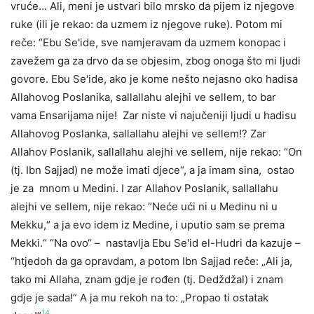
vruće… Ali, meni je ustvari bilo mrsko da pijem iz njegove
ruke (ili je rekao: da uzmem iz njegove ruke). Potom mi
reče: “Ebu Se'ide, sve namjeravam da uzmem konopac i
zavežem ga za drvo da se objesim, zbog onoga što mi ljudi
govore. Ebu Se'ide, ako je kome nešto nejasno oko hadisa
Allahovog Poslanika, sallallahu alejhi ve sellem, to bar
vama Ensarijama nije! Zar niste vi najučeniji ljudi u hadisu
Allahovog Poslanka, sallallahu alejhi ve sellem!? Zar
Allahov Poslanik, sallallahu alejhi ve sellem, nije rekao: “On
(tj. Ibn Sajjad) ne može imati djece“, a ja imam sina, ostao
je za mnom u Medini. I zar Allahov Poslanik, sallallahu
alejhi ve sellem, nije rekao: “Neće ući ni u Medinu ni u
Mekku,“ a ja evo idem iz Medine, i uputio sam se prema
Mekki.“ “Na ovo“ – nastavlja Ebu Se'id el-Hudri da kazuje –
“htjedoh da ga opravdam, a potom Ibn Sajjad reče: „Ali ja,
tako mi Allaha, znam gdje je rođen (tj. Dedždžal) i znam
gdje je sada!” A ja mu rekoh na to: „Propao ti ostatak
14