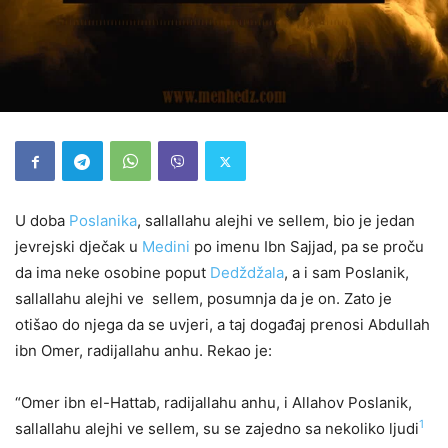
U doba
Poslanika
, sallallahu alejhi ve sellem, bio je jedan
jevrejski dječak u
Medini
po imenu Ibn Sajjad, pa se proču
da ima neke osobine poput
Dedždžala
, a i sam Poslanik,
sallallahu alejhi ve sellem, posumnja da je on. Zato je
otišao do njega da se uvjeri, a taj događaj prenosi Abdullah
ibn Omer, radijallahu anhu. Rekao je:
“Omer ibn el-Hattab, radijallahu anhu, i Allahov Poslanik,
1
sallallahu alejhi ve sellem, su se zajedno sa nekoliko ljudi