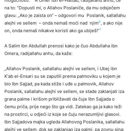
mogućnosti.“
A Omer ibn el-Hattab, radijallahu anhu, će
na to: “Dopusti mi, o Allahov Poslaniče, da mu odsječem
glavu: „Ako je zaista on“ – odgovori mu Poslanik, sallallahu
6
alejhi ve sellem – onda nemaš moći nad njim
, a ako nije
7
on, onda nemaš nikakve koristi ako ga ubiješ!”
A Salim ibn Abdullah prenosi kako je čuo Abdullaha ibn
Omera, radijallahu anhu, da kaže:
„Allahov Poslanik, sallallahu alejhi ve sellem, i Ubej ibn
K'ab el-Ensari su se zaputili prema palmoviku u kojem je
bio Ibn Sajjad, pa kada stiže i uđe u palmovik, Allahov
Poslanik, sallallahu alejhi ve sellem, se stade zaklanjati iza
grana palme i krišom približavati da čuje Ibn Sajjada o
čemu priča, prije nego što ga vidi. Zatekao ga ja kako leži
na prostirci, u odjeći iz koje se čuju nerazumljivi glasovi.
Ibn Sajjadova majka ugleda Allahovog Poslanika, sallallahu
alejhi ve sellem, dok se zaklanjao iza palmi, pa zovnu sina: