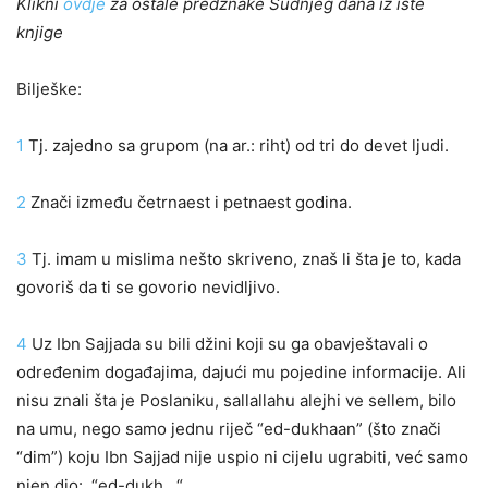
Klikni
ovdje
za ostale predznake Sudnjeg dana iz iste
knjige
Bilješke:
1
Tj. zajedno sa grupom (na ar.: riht) od tri do devet ljudi.
2
Znači između četrnaest i petnaest godina.
3
Tj. imam u mislima nešto skriveno, znaš li šta je to, kada
govoriš da ti se govorio nevidljivo.
4
Uz Ibn Sajjada su bili džini koji su ga obavještavali o
određenim događajima, dajući mu pojedine informacije. Ali
nisu znali šta je Poslaniku, sallallahu alejhi ve sellem, bilo
na umu, nego samo jednu riječ “ed-dukhaan” (što znači
“dim”) koju Ibn Sajjad nije uspio ni cijelu ugrabiti, već samo
njen dio: “ed-dukh…“