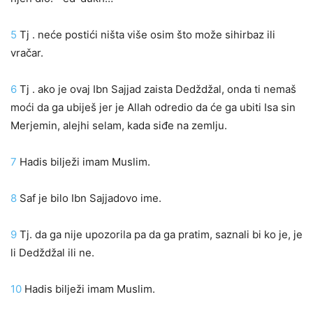
5
Tj . neće postići ništa više osim što može sihirbaz ili
vračar.
6
Tj . ako je ovaj Ibn Sajjad zaista Dedždžal, onda ti nemaš
moći da ga ubiješ jer je Allah odredio da će ga ubiti Isa sin
Merjemin, alejhi selam, kada siđe na zemlju.
7
Hadis bilježi imam Muslim.
8
Saf je bilo Ibn Sajjadovo ime.
9
Tj. da ga nije upozorila pa da ga pratim, saznali bi ko je, je
li Dedždžal ili ne.
10
Hadis bilježi imam Muslim.