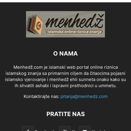
O NAMA
Menhedž.com je islamski web portal online riznica
islamskog znanja sa primarnim ciljem da čitaocima pojasni
islamsko vjerovanje i menhedž ehli sunneta onako kako su
ih shvatili ashabi i ispravni prethodnici u ummetu.
Kontaktirajte nas:
pitanja@menhedz.com
PRATITE NAS