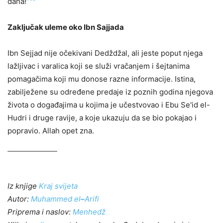
dana!”
Zaključak uleme oko Ibn Sajjada
Ibn Sejjad nije očekivani Dedždžal, ali jeste poput njega
lažljivac i varalica koji se služi vračanjem i šejtanima
pomagačima koji mu donose razne informacije. Istina,
zabilježene su određene predaje iz poznih godina njegova
života o događajima u kojima je učestvovao i Ebu Se'id el-
Hudri i druge ravije, a koje ukazuju da se bio pokajao i
popravio. Allah opet zna.
Iz knjige
Kraj svijeta
Autor:
Muhammed el
–
Arifi
Priprema i naslov:
Menhedž