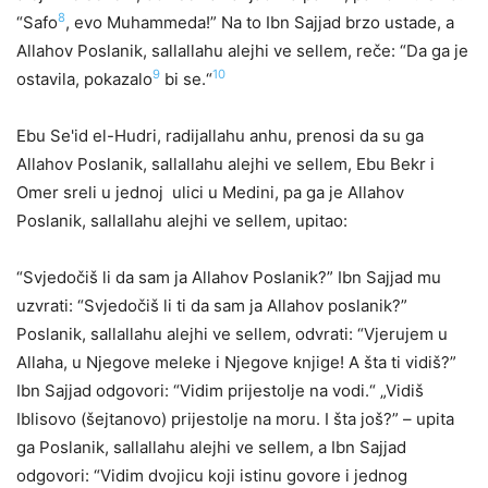
8
“Safo
, evo Muhammeda!” Na to Ibn Sajjad brzo ustade, a
Allahov Poslanik, sallallahu alejhi ve sellem, reče: “Da ga je
9
10
ostavila, pokazalo
bi se.“
Ebu Se'id el-Hudri, radijallahu anhu, prenosi da su ga
Allahov Poslanik, sallallahu alejhi ve sellem, Ebu Bekr i
Omer sreli u jednoj ulici u Medini, pa ga je Allahov
Poslanik, sallallahu alejhi ve sellem, upitao:
“Svjedočiš li da sam ja Allahov Poslanik?” Ibn Sajjad mu
uzvrati: “Svjedočiš li ti da sam ja Allahov poslanik?”
Poslanik, sallallahu alejhi ve sellem, odvrati: “Vjerujem u
Allaha, u Njegove meleke i Njegove knjige! A šta ti vidiš?”
Ibn Sajjad odgovori: “Vidim prijestolje na vodi.“ „Vidiš
Iblisovo (šejtanovo) prijestolje na moru. I šta još?” – upita
ga Poslanik, sallallahu alejhi ve sellem, a Ibn Sajjad
odgovori: “Vidim dvojicu koji istinu govore i jednog