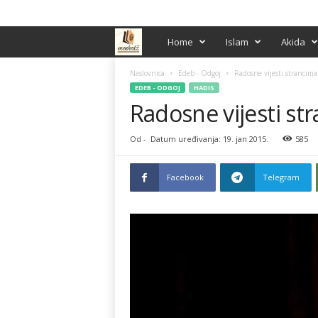
PRIJAVA / REGISTRACIJA
M
Home
Islam
Akida
e
Naslovnica
Edeb - Odgoj
Radosne vijesti strancima
EDEB - ODGOJ
HADIS
Radosne vijesti st
n
h
Od
-
Datum uređivanja: 19. jan 2015.
585
e
Facebook
Telegram
d
ž