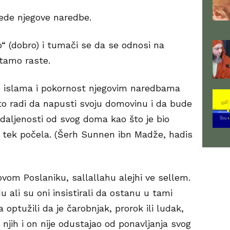
jede njegove naredbe.
yib“ (dobro) i tumači se da se odnosi na
 tamo raste.
e islama i pokornost njegovim naredbama
to radi da napusti svoju domovinu i da bude
daljenosti od svog doma kao što je bio
) tek počela. (Šerh Sunnen ibn Madže, hadis
ovom Poslaniku, sallallahu alejhi ve sellem.
 ali su oni insistirali da ostanu u tami
 optužili da je čarobnjak, prorok ili ludak,
ju njih i on nije odustajao od ponavljanja svog