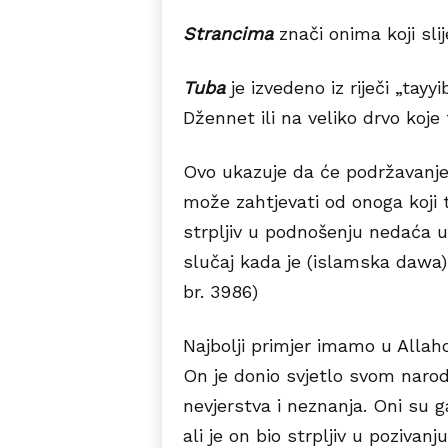
Strancima
znači onima koji sli
Tuba
je izvedeno iz riječi „tay
Džennet ili na veliko drvo koje
Ovo ukazuje da će podržavanj
može zahtjevati od onoga koji 
strpljiv u podnošenju nedaća u
slučaj kada je (islamska dawa
br. 3986)
Najbolji primjer imamo u Allah
On je donio svjetlo svom narodu
nevjerstva i neznanja. Oni su ga
ali je on bio strpljiv u pozivan