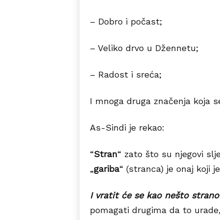
– Dobro i počast;
– Veliko drvo u Džennetu;
– Radost i sreća;
I mnoga druga značenja koja se
As-Sindi je rekao:
“
Stran
“ zato što su njegovi sl
„
gariba
“ (stranca) je onaj koji
I vratit će se kao nešto strano
pomagati drugima da to urade,