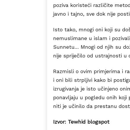
poziva koristeći različite meto
javno i tajno, sve dok nije pos
Isto tako, mnogi oni koji su doš
nemuslimane u islam i pozivali
Sunnetu… Mnogi od njih su doživ
nije spriječilo od ustrajnosti u 
Razmisli o ovim primjerima i rad
i oni bili strpljivi kako bi pos
izrugivanja je isto učinjeno onim
ponavljaju u pogledu onih koji
niti je učinilo da prestanu dost
Izvor: Tewhid blogspot