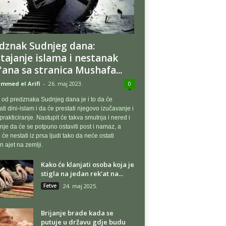
dznak Sudnjeg dana:
tajanje islama i nestanak
'ana sa stranica Mushafa...
med el Arifi
-
26. maj 2023.
0
od predznaka Sudnjeg dana je i to da će
ati dini-islam i da će prestati njegovo izučavanje i
prakticiranje. Nastupit će takva smutnja i nered i
je da će se potpuno ostaviti post i namaz, a
 će nestati iz prsa ljudi tako da neće ostati
n ajet na zemlji.
Kako će klanjati osoba koja je
stigla na jedan rek’at na...
Fetve
24. maj 2025.
Brijanje brade kada se
putuje u državu gdje budu