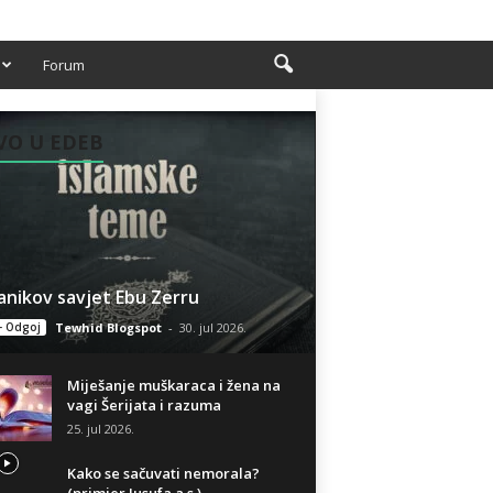
Forum
VO U EDEB
anikov savjet Ebu Zerru
- Odgoj
Tewhid Blogspot
-
30. jul 2026.
Miješanje muškaraca i žena na
vagi Šerijata i razuma
25. jul 2026.
Kako se sačuvati nemorala?