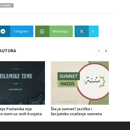
SUNNET
Telegram
WhatsApp
X
 AUTORA
nje Poslanika nije
Šta je sunnet? Jezičko i
o osim uz ovih 6 uvjeta
šerijatsko značenje sunneta