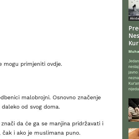
Akida
Pre
Nes
Kur
Muham
Jedan 
 mogu primjeniti ovdje.
nestaj
javno 
neznan
Kur'an
nijeda
jedbenici malobrojni. Osnovno značenje
 je daleko od svog doma.
znači da će ga se manjina pridržavati i
 čak i ako je muslimana puno.