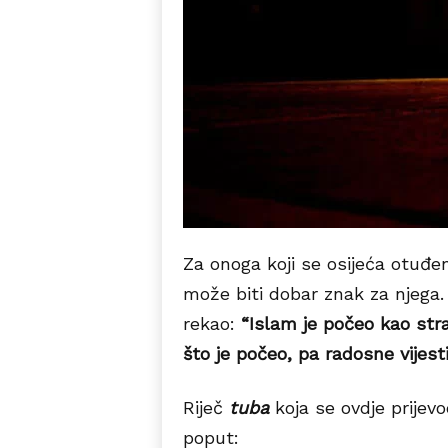
Za onoga koji se osijeća otuđe
može biti dobar znak za njega. 
rekao:
“Islam je počeo kao stra
što je počeo, pa radosne vijest
Riječ
tuba
koja se ovdje prijev
poput: