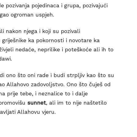
de pozivanja pojedinaca i grupa, pozivajući
tigao ogroman uspjeh.
li nakon njega i koji su pozivali
 griješnike ka pokornosti i novotare ka
jeli nedaće, neprilike i poteškoće ali ih to
dawi.
i ono što oni rade i budi strpljiv kao što su
tigao Allahovo zadovoljstvo. Ono što čuješ od
a prije tebe, i neznalice to i dalje
 promovišu
sunnet
, ali im to nije naštetilo
avljati Allahovu vjeru.