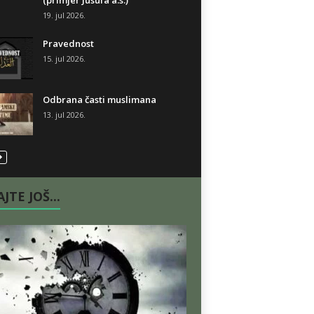
(primjer Jusufa a.s.)
19. jul 2026.
Pravednost
15. jul 2026.
Odbrana časti muslimana
13. jul 2026.
JTE JOŠ...