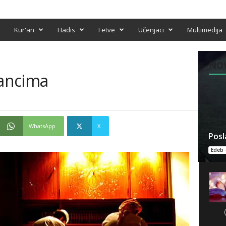
Kur'an
Hadis
Fetve
Učenjaci
Multimedija
NO
rancima
WhatsApp
X
Posl
Edeb 