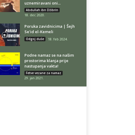
uznemiravani oni...
Abdullah ibn Džibrin
18. dec 2020.
Poruka zavidnicima | Šejh
Se'id el-Kemeli
Odgoj duše
18. feb 2024.
Podne namaz se na našim
prostorima klanja prije
nastupanja vakta!
Fetve vezane za namaz
29. jan 2021.