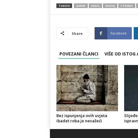
TAGOVI
GARIBI
HADIS
ODGOJ
STRANCI
Facebook
Share
POVEZANI ČLANCI
VIŠE OD ISTOG
Bez ispunjenja ovih uvjeta
Slijeđe
ibadet roba je nevažeći
ispravn