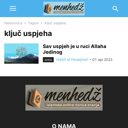
Naslovnica
Tagovi
Ključ uspjeha
ključ uspjeha
Sav uspjeh je u ruci Allaha
Jedinog
Halid el Husejnan
-
07. apr 2022.
AKIDA
O NAMA