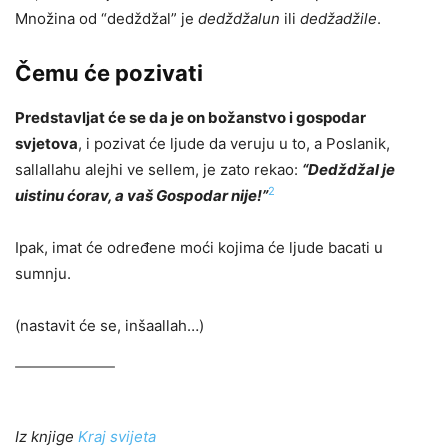
Množina od “dedždžal” je
dedždžalun
ili
dedžadžile
.
Čemu će pozivati
Predstavljat će se da je on božanstvo i gospodar
svjetova
, i pozivat će ljude da veruju u to, a Poslanik,
sallallahu alejhi ve sellem, je zato rekao:
“Dedždžal je
2
uistinu ćorav, a vaš Gospodar nije!”
Ipak, imat će određene moći kojima će ljude bacati u
sumnju.
(nastavit će se, inšaallah…)
Iz knjige
Kraj svijeta