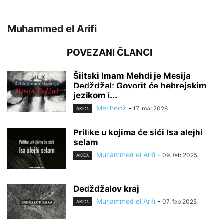
Muhammed el Arifi
POVEZANI ČLANCI
Šiitski Imam Mehdi je Mesija
Dedždžal: Govorit će hebrejskim
jezikom i...
Menhedž
-
17. mar 2026.
AKIDA
Prilike u kojima će sići Isa alejhi
selam
Muhammed el Arifi
-
09. feb 2025.
AKIDA
Dedždžalov kraj
Muhammed el Arifi
-
07. feb 2025.
AKIDA