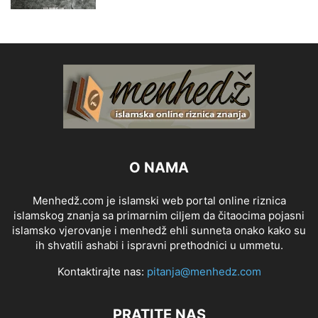
O NAMA
Menhedž.com je islamski web portal online riznica
islamskog znanja sa primarnim ciljem da čitaocima pojasni
islamsko vjerovanje i menhedž ehli sunneta onako kako su
ih shvatili ashabi i ispravni prethodnici u ummetu.
Kontaktirajte nas:
pitanja@menhedz.com
PRATITE NAS