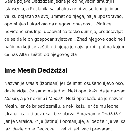
Sama pojava Dedždžala jedna je od najvećih smutnji i
iskušenja, a Poslanik, sallallahu alejhi ve sellem, je imao
veliku bojazan za svoj ummet od njega, pa je upozoravao,
opominjao i ukazivao na njegovu opasnost – činit će
neviđene smutnje, ubacivat će teške sumnje, predstavljat
će se da je on gospodar svjetova… Znati njegove osobine i
način na koji se zaštiti od njega je najsigurniji put na kojem
će nas Allah zaštiti od njegovog zla.
Ime Mesih Dedždžal
Nazvan je
Mesih
(izbrisan) jer će imati osušeno lijevo oko,
dakle vidjet će samo na jedno. Neki opet kažu da je nazvan
Missih
, a po nekima i
Mesikh
. Neki opet kažu da je nazvan
Mesih, jer će brisati zemlju, a neki kažu jer će mu jedna
strana lica biti bez oka i bez obrva. A nazvan je
Dedždžal
jer je varalica, krije (istinu) i obmanjuje, a “dedžel” je velika
laž, dakle on je Dedždžal – veliki lažljivac i prevarant.