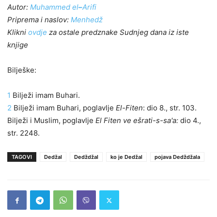
Autor:
Muhammed el
–
Arifi
Priprema i naslov:
Menhedž
Klikni
ovdje
za ostale predznake Sudnjeg dana iz iste
knjige
Bilješke:
1
Bilježi imam Buhari.
2
Bilježi imam Buhari, poglavlje
El-Fiten
: dio 8., str. 103.
Bilježi i Muslim, poglavlje
El­ Fiten ve ešrati-s-sa'a:
dio 4.,
str. 2248.
TAGOVI
Dedžal
Dedždžal
ko je Dedžal
pojava Dedždžala