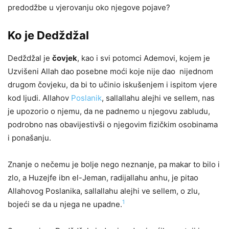
predodžbe u vjerovanju oko njegove pojave?
Ko je Dedždžal
Dedždžal je
čovjek
, kao i svi potomci Ademovi, kojem je
Uzvišeni Allah dao posebne moći koje nije dao nijednom
drugom čovjeku, da bi to učinio iskušenjem i ispitom vjere
kod ljudi. Allahov
Poslanik
, sallallahu alejhi ve sellem, nas
je upozorio o njemu, da ne padnemo u njegovu zabludu,
podrobno nas obavijestivši o njegovim fizičkim osobinama
i ponašanju.
Znanje o nečemu je bolje nego neznanje, pa makar to bilo i
zlo, a Huzejfe ibn el-Jeman, radijallahu anhu, je pitao
Allahovog Poslanika, sallallahu alejhi ve sellem, o zlu,
1
bojeći se da u njega ne upadne.