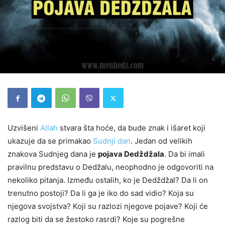
Uzvišeni
Allah
stvara šta hoće, da bude znak i išaret koji
ukazuje da se primakao
Sudnji dan
. Jedan od velikih
znakova Sudnjeg dana je
pojava Dedždžala
. Da bi imali
pravilnu predstavu o Dedžalu, neophodno je odgovoriti na
nekoliko pitanja. Između ostalih, ko je Dedždžal? Da li on
trenutno postoji? Da li ga je iko do sad vidio? Koja su
njegova svojstva? Koji su razlozi njegove pojave? Koji će
razlog biti da se žestoko rasrdi? Koje su pogrešne