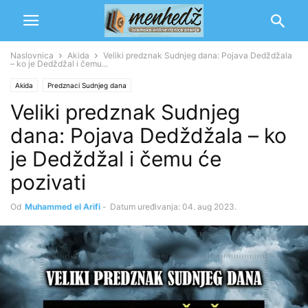
Naslovnica
Akida
Veliki predznak Sudnjeg dana: Pojava Dedždžala
– ko je Dedždžal i čemu...
Akida
Predznaci Sudnjeg dana
Veliki predznak Sudnjeg
dana: Pojava Dedždžala – ko
je Dedždžal i čemu će
pozivati
Od
Muhammed el Arifi
-
Datum uređivanja: 04. aug 2023.