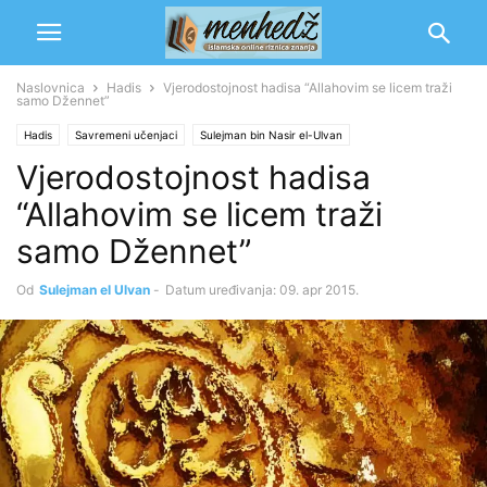
Naslovnica
Hadis
Vjerodostojnost hadisa “Allahovim se licem traži
samo Džennet”
Hadis
Savremeni učenjaci
Sulejman bin Nasir el-Ulvan
Vjerodostojnost hadisa
“Allahovim se licem traži
samo Džennet”
Od
Sulejman el Ulvan
-
Datum uređivanja: 09. apr 2015.