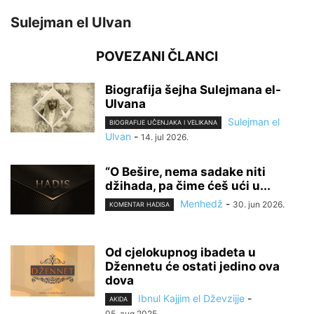
Sulejman el Ulvan
POVEZANI ČLANCI
Biografija šejha Sulejmana el-
Ulvana
Sulejman el
BIOGRAFIJE UČENJAKA I VELIKANA
Ulvan
-
14. jul 2026.
“O Bešire, nema sadake niti
džihada, pa čime ćeš ući u...
Menhedž
-
30. jun 2026.
KOMENTAR HADISA
Od cjelokupnog ibadeta u
Džennetu će ostati jedino ova
dova
Ibnul Kajjim el Dževzijje
-
AKIDA
05. aug 2025.