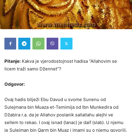
Pitanje:
Kakva je vjerodostojnost hadisa “Allahovim se
licem traži samo Džennet”?
Odgovor:
Ovaj hadis bilježi Ebu Davud u svome Sunenu od
Sulejmana bin Muaza et-Temimija od Ibn Munkedira od
Džabira r.a. da je Allahov poslanik sallallahu alejhi ve
sellem to rekao. I ovaj isnad (lanac) je daif (slab). U njemu
je Sulejman bin Qarm bin Muaz i imami su o njemu govorili.