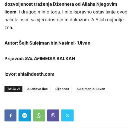
dozvoljenost traženja Dženneta od Allaha Njegovim
licem
, i drugog mimo toga. I nije ispravno ostavljanje ovog
načela osim sa vjerodostojnim dokazom. A Allah najbolje
zna.
Autor: Šejh Sulejman bin Nasir el-‘Ulvan
Prijevod:
SALAFI
MEDIA BALKAN
Izvor:
ahlalhdeeth.com
TAGOVI
Allahovo lice
Džennet
Sulejman el Ulvan