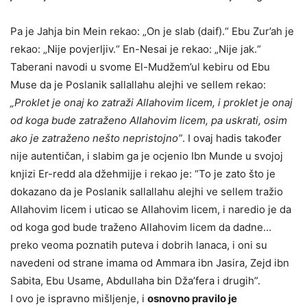
Pa je Jahja bin Mein rekao: „On je slab (daif).“ Ebu Zur’ah je
rekao: „Nije povjerljiv.“ En-Nesai je rekao: „Nije jak.“
Taberani navodi u svome El-Mudžem’ul kebiru od Ebu
Muse da je Poslanik sallallahu alejhi ve sellem rekao:
„Proklet je onaj ko zatraži Allahovim licem, i proklet je onaj
od koga bude zatraženo Allahovim licem, pa uskrati, osim
ako je zatraženo nešto nepristojno”
. I ovaj hadis također
nije autentičan, i slabim ga je ocjenio Ibn Munde u svojoj
knjizi Er-redd ala džehmijje i rekao je: “To je zato što je
dokazano da je Poslanik sallallahu alejhi ve sellem tražio
Allahovim licem i uticao se Allahovim licem, i naredio je da
od koga god bude traženo Allahovim licem da dadne…
preko veoma poznatih puteva i dobrih lanaca, i oni su
navedeni od strane imama od Ammara ibn Jasira, Zejd ibn
Sabita, Ebu Usame, Abdullaha bin Dža’fera i drugih”.
I ovo je ispravno mišljenje, i
osnovno pravilo je