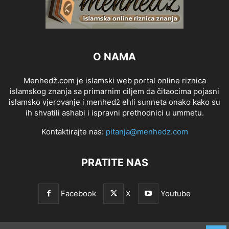
O NAMA
Menhedž.com je islamski web portal online riznica
islamskog znanja sa primarnim ciljem da čitaocima pojasni
islamsko vjerovanje i menhedž ehli sunneta onako kako su
ih shvatili ashabi i ispravni prethodnici u ummetu.
Kontaktirajte nas:
pitanja@menhedz.com
PRATITE NAS
Facebook
X
Youtube