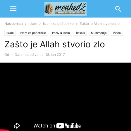
Naslovnica
Islam
Islam za početnike
Zašto je Allah stvorio zlo
Islam
Islam za početnike
Poziv u islam
Rekaik
Multimedija
Video
Zašto je Allah stvorio zlo
Od
-
Datum uređivanja: 18. jan 2017.