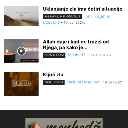
Uklanjanje zla ima četiri situacije
Ibnul Kajjim el
IBNUL-KAJJIM EL-DŽEVZIJJE
Dževzijje
-
10. apr 2024.
Allah daje i kad ne tražiš od
Njega, pa kako je...
Menhedž
-
06. aug 2023.
POZIV U ISLAM
Ključ zla
Halid el Husejnan
-
19. okt 2021.
EDEB - ODGOJ