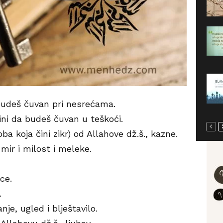
 budeš čuvan pri nesrećama.
 čini da budeš čuvan u teškoći.
ba koja čini zikr) od Allahove dž.š., kazne.
 mir i milost i meleke.
rce.
.
nje, ugled i blještavilo.