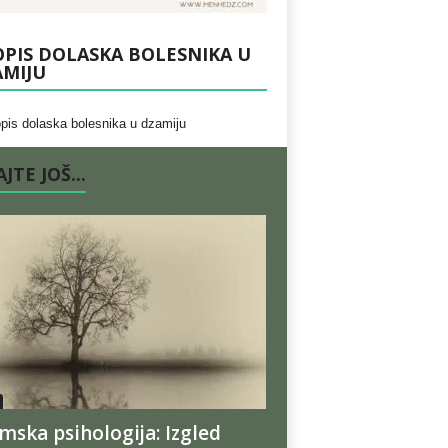
PIS DOLASKA BOLESNIKA U
AMIJU
JTE JOŠ...
amska psihologija: Izgled