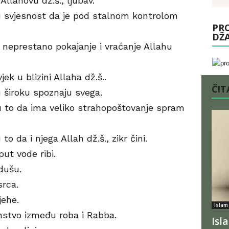
Allahovu dž.š., ljubav.
iru svjesnost da je pod stalnom kontrolom
PRO
DŽ
ru neprestano pokajanje i vraćanje Allahu
jek u blizini Allaha dž.š..
ČITA
ru široku spoznaju svega.
iru to da ima veliko strahopoštovanje spram
to da i njega Allah dž.š., zikr čini.
put vode ribi.
 dušu.
srca.
jehe.
Islam
nstvo između roba i Rabba.
Isl