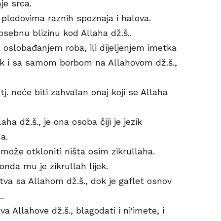
je srca.
a plodovima raznih spoznaja i halova.
posebnu blizinu kod Allaha dž.š..
sa oslobađanjem roba, ili dijeljenjem imetka
čak i sa samom borbom na Allahovom dž.š.,
tj. neće biti zahvalan onaj koji se Allaha
ha dž.š., je ona osoba čiji je jezik
a.
može otkloniti ništa osim zikrullaha.
onda mu je zikrullah lijek.
stva sa Allahom dž.š., dok je gaflet osnov
.
va Allahove dž.š., blagodati i ni'imete, i