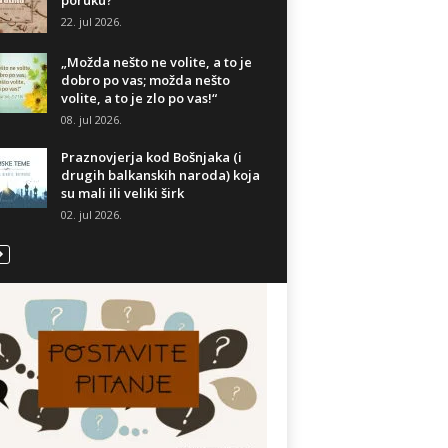
poruku?
22. jul 2026.
„Možda nešto ne volite, a to je
dobro po vas; možda nešto
volite, a to je zlo po vas!“
08. jul 2026.
Praznovjerja kod Bošnjaka (i
drugih balkanskih naroda) koja
su mali ili veliki širk
02. jul 2026.