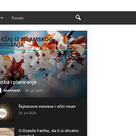
Forum
RŽAJ IZ ISLAMSKOG
ROVANJA
rba i planiranje
Menhedž
-
28. jul 2026.
Šejtanove vesvese i očiti iman
26. jul 2026.
O čitaoče Fatihe, da li si shvatio