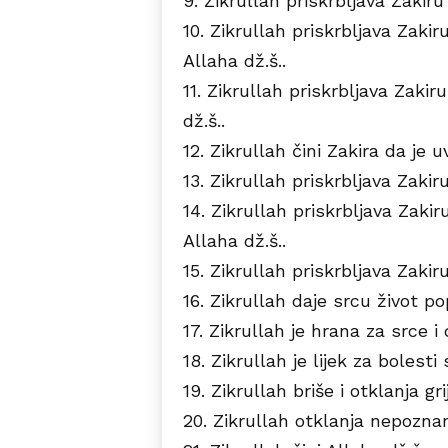
9. Zikrullah priskrbljava Zakiru 
10. Zikrullah priskrbljava Zak
Allaha dž.š..
11. Zikrullah priskrbljava Zaki
dž.š..
12. Zikrullah čini Zakira da je uv
13. Zikrullah priskrbljava Zaki
14. Zikrullah priskrbljava Zak
Allaha dž.š..
15. Zikrullah priskrbljava Zakiru 
16. Zikrullah daje srcu život po
17. Zikrullah je hrana za srce i
18. Zikrullah je lijek za bolesti 
19. Zikrullah briše i otklanja gri
20. Zikrullah otklanja nepozna