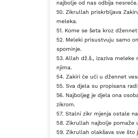
najbolje od nas odbija nesreće.
50. Zikrullah priskrbljava Zakir
meleka.
51. Kome se šeta kroz džennets
52. Meleki prisustvuju samo on
spominje.
53. Allah dž.š., izaziva meleke 
njima.
54. Zakiri će ući u džennet vese
55. Sva djela su propisana radi
56. Najboljeg je djela ona osoba
zikrom.
57. Stalni zikr mjenja ostale naf
58. Zikrullah najbolje pomaže u
59. Zikrullah olakšava sve što 