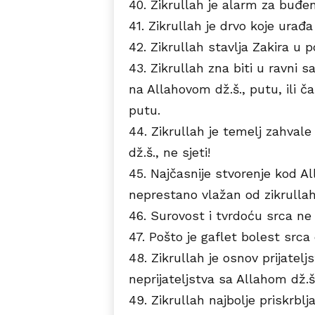
40. Zikrullah je alarm za buđen
41. Zikrullah je drvo koje urađ
42. Zikrullah stavlja Zakira u 
43. Zikrullah zna biti u ravni 
na Allahovom dž.š., putu, ili 
putu.
44. Zikrullah je temelj zahvale 
dž.š., ne sjeti!
45. Najčasnije stvorenje kod Alla
neprestano vlažan od zikrullah
46. Surovost i tvrdoću srca ne 
47. Pošto je gaflet bolest srca 
48. Zikrullah je osnov prijatelj
neprijateljstva sa Allahom dž.š.
49. Zikrullah najbolje priskrblja