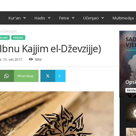
Kur'an
Hadis
Fetve
Učenjaci
Multimedija
l-Dževzijje)
ISLAM
REKAIK
SAD
VJE
(Ibnu Kajjim el-Dževzijje)
 15. okt 2017.
1886
WhatsApp
X
Opsk
Akida