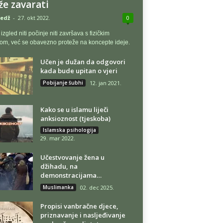
e zavarati
edž
-
27. okt 2022.
0
 izgled niti počinje niti završava s fizičkim
om, već se obavezno proteže na koncepte ideje.
Učen je dužan da odgovori
kada bude upitan o vjeri
Pobijanje šubhi
12. jan 2021.
Kako se u islamu liječi
anksioznost (tjeskoba)
Islamska psihologija
29. mar 2022.
Učestvovanje žena u
džihadu, na
demonstracijama…
Muslimanka
02. dec 2025.
Propisi vanbračne djece,
priznavanje i nasljeđivanje