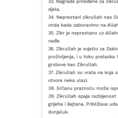
33. Nagrade priređene za zikru
djela.
34. Neprestani zikrullah nas či
onda kada zaboravimo na Allaha
35. Zikr je neprestano uz Alla
nađe.
36. Zikrullah je svjetlo za Zaki
proživljenja, i u toku prelaska 
grobove kao Zikrullah.
37. Zikrullah su vrata na koja 
otvore neka ulazi.
38. Srčanu praznoću može ispu
39. Zikrullah spaja razbijenost
grijeha i šejtana. Približava uda
dunjaluk.