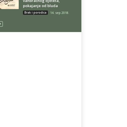
vanbračnog djeteta,
pokajanje od bluda
Brak i porodica
14. sep 2018.