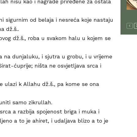
llah nisu kao i nagrade priređene za ostala
ni sigurnim od belaja i nesreća koje nastaju
 dž.š..
hovog dž.š., roba u svakom halu u kojem se
ra na dunjaluku, i sjutra u grobu, i u vrijeme
Sirat-ćuprije; ništa ne osvjetljava srca i
se ulazi k Allahu dž.š., pa kome se ona
niti samo zikrullah.
 srca a razbija spojenost briga i muka i
ljeno a to je ahiret, i udaljava blizo a to je