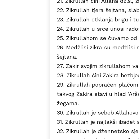
21. Zikrullah čini Allaha dž.š., 
22. Zikrullah tjera šejtana, slab
23. Zikrullah otklanja brigu i t
24. Zikrullah u srce unosi rados
25. Zikrullahom se čuvamo od 
26. Medžlisi zikra su medžlisi
šejtana.
27. Zakir svojim zikrullahom val
28. Zikrullah čini Zakira bezb
29. Zikrullah popraćen plačom
takvog Zakira stavi u hlad ‘Arš
žegama.
30. Zikrullah je sebeb Allahovo
31. Zikrullah je najlakši ibadet a
32. Zikrullah je džennetsko sj