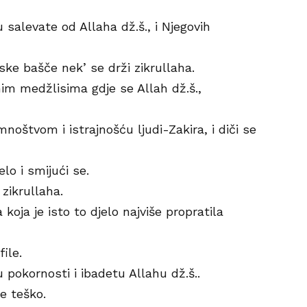
u salevate od Allaha dž.š., i Njegovih
ke bašče nek’ se drži zikrullaha.
im medžlisima gdje se Allah dž.š.,
mnoštvom i istrajnošću ljudi-Zakira, i diči se
lo i smijući se.
 zikrullaha.
 koja je isto to djelo najviše propratila
ile.
 pokornosti i ibadetu Allahu dž.š..
je teško.