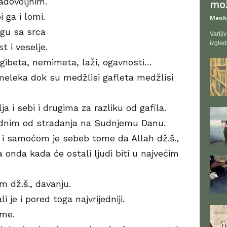
zadovoljnim.
mož
i ga i lomi.
Menh
ugu sa srca
Varljiv
izgled
t i veselje.
gibeta, nemimeta, laži, ogavnosti…
 meleka dok su medžlisi gafleta medžlisi
ja i sebi i drugima za razliku od gafila.
jednim od stradanja na Sudnjemu Danu.
 i samoćom je sebeb tome da Allah dž.š.,
a onda kada će ostali ljudi biti u najvećim
m dž.š., davanju.
li je i pored toga najvrijedniji.
eme.