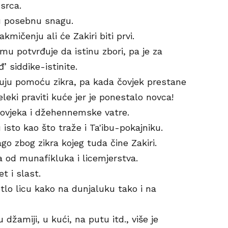
 srca.
ru posebnu snagu.
akmičenju ali će Zakiri biti prvi.
, mu potvrđuje da istinu zbori, pa je za
’ siddike-istinite.
uju pomoću zikra, pa kada čovjek prestane
eki praviti kuće jer je ponestalo novca!
čovjeka i džehennemske vatre.
 isto kao što traže i Ta'ibu-pokajniku.
go zbog zikra kojeg tuda čine Zakiri.
a od munafikluka i licemjerstva.
t i slast.
tlo licu kako na dunjaluku tako i na
 džamiji, u kući, na putu itd., više je