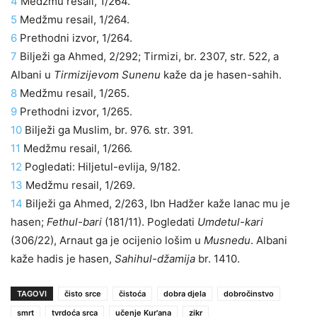
4
Medžmu resail, 1/264.
5
Medžmu resail, 1/264.
6
Prethodni izvor, 1/264.
7
Bilježi ga Ahmed, 2/292;
Tir
m
izi, br. 2307, str. 522, a
Albani u
Tirmizijevom Sunenu
kaže da je hasen-sahih.
8
Medžmu resail, 1/265.
9
Prethodni izvor, 1/265.
10
Bilježi ga Muslim, br. 976. str. 391.
11
Medžmu resail, 1/266.
12
Pogledati: Hiljetul-evlija, 9/182.
13
Medžmu resail, 1/269.
14
Bilježi ga Ahmed, 2/263, Ibn Hadžer kaže lanac mu je
hasen;
Fethul-bari
(181/11). Pogledati
Umdetul-kari
(306/22), Arnaut ga je ocijenio lošim u
Musnedu
. Albani
kaže hadis je hasen,
Sahihul-džamija
br. 1410.
TAGOVI
čisto srce
čistoća
dobra djela
dobročinstvo
smrt
tvrdoća srca
učenje Kur'ana
zikr