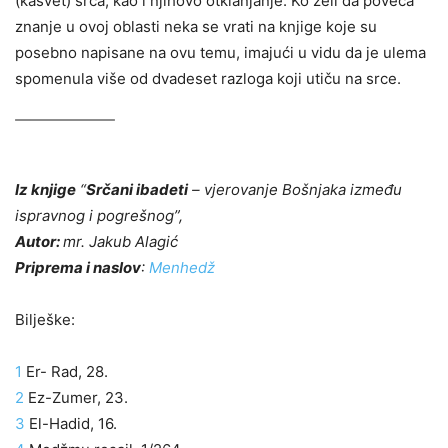
(kasvet) srca, kao i njihovo otklanjanje. Ko želi da poveća
znanje u ovoj oblasti neka se vrati na knjige koje su
posebno napisane na ovu temu, imajući u vidu da je ulema
spomenula više od dvadeset razloga koji utiču na srce.
Iz knjige
“
Srčani ibadeti
– vjerovanje Bošnjaka između
ispravnog i pogrešnog”,
Autor:
mr. Jakub Alagić
Priprema i naslov
:
Menhedž
Bilješke:
1
Er- Rad, 28.
2
Ez-Zumer, 23.
3
El-Hadid, 16.