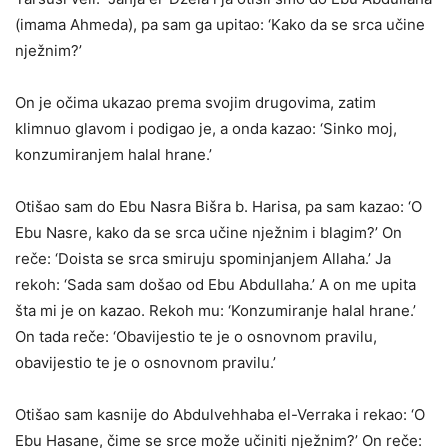
(imama Ahmeda), pa sam ga upitao: ‘Kako da se srca učine
nježnim?’
On je očima ukazao prema svojim drugovima, zatim
klimnuo glavom i podigao je, a onda kazao: ‘Sinko moj,
konzumiranjem halal hrane.’
Otišao sam do Ebu Nasra Bišra b. Harisa, pa sam kazao: ‘O
Ebu Nasre, kako da se srca učine nježnim i blagim?’ On
reče: ‘Doista se srca smiruju spominjanjem Allaha.’ Ja
rekoh: ‘Sada sam došao od Ebu Abdullaha.’ A on me upita
šta mi je on kazao. Rekoh mu: ‘Konzumiranje halal hrane.’
On tada reče: ‘Obavijestio te je o osnovnom pravilu,
obavijestio te je o osnovnom pravilu.’
Otišao sam kasnije do Abdulvehhaba el-Verraka i rekao: ‘O
Ebu Hasane, čime se srce može učiniti nježnim?’ On reče: