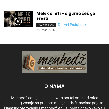
Melek smrti – sigurno ćeš ga
sresti!
Dnevni Podsjetnik
-
POZIV U ISLAM
30. mar 2026.
O NAMA
Menhedž.com je islamski web portal online riznica
islamskog znanja sa primarnim ciljem da čitaocima pojasni
islamsko vjerovanje i menhedž ehli sunneta onako kako su