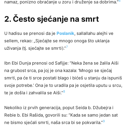
6
namaz, ponizno obra­ćanje u zoru i druženje sa dobrima.”
2. Često sjećanje na smrt
U hadisu se prenosi da je
Poslanik
, sallallahu alejhi ve
sellem, rekao: „Sjećajte se mnogo onoga što uklanja
7
uživanja (tj.
sjećajte se
smrti).”
Ibn Ebi Dunja prenosi od Safijje: “Neka žena se žalila Aiši
na grubost srca, pa joj je ona kazala: ‘Mnogo se sjećaj
smrti, pa će ti srce postati blago i bićeš u stanju da ispuniš
svoje potrebe.’ Ona je to uradila pa je osjetila uputu u srcu,
8
te je došla i zahvalila se Aiši.”
Nekoliko iz prvih generacija, poput Seida b. Džubejra i
Rebie b. Ebi Rašida, govorili su: “Kada se samo jedan sat
9
ne bismo sjećali smrti, naša
srca bi se pokvarila.”