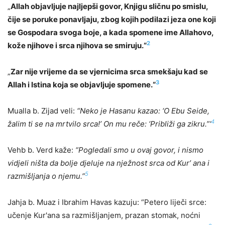
„
Allah objavljuje najljepši govor, Knjigu sličnu po smislu,
čije se poruke ponavljaju, zbog kojih podilazi jeza one koji
se Gospodara svoga boje, a kada spomene ime Allahovo,
2
kože njihove i srca njihova se smiruju.“
„
Zar nije vrijeme da se vjernicima srca smekšaju kad se
3
Allah i Istina koja se objavljuje spomene.“
Mualla b. Zijad veli:
“Neko je Hasanu kazao: ‘O Ebu Seide,
4
žalim ti se na mrtvilo srca!’ On mu reče: ‘Približi ga zikru.”‘
Vehb b. Verd kaže:
“Pogledali smo u ovaj govor, i nismo
vidjeli ništa da bolje djeluje na nježnost srca od Kur’ ana i
5
razmišljanja o njemu.”
Jahja b. Muaz i Ibrahim Havas kazuju: “Petero liječi srce:
učenje Kur'ana sa razmišljanjem, prazan stomak, noćni