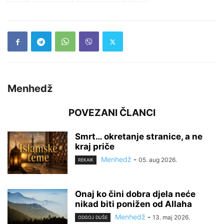
Menhedž
POVEZANI ČLANCI
Smrt… okretanje stranice, a ne
kraj priče
Menhedž
-
05. aug 2026.
REKAIK
Onaj ko čini dobra djela neće
nikad biti ponižen od Allaha
Menhedž
-
13. maj 2026.
ODGOJ DUŠE