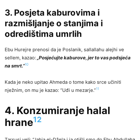
3. Posjeta kaburovima i
razmišljanje o stanjima i
odredištima umrlih
Ebu Hurejre prenosi da je Poslanik, sallallahu alejhi ve
sellem, kazao:
„Posjećujte kaburove, jer to vas podsjeća
10
na smrt.”
Kada je neko upitao Ahmeda o tome kako srce učiniti
11
nježnim, on mu je kazao: “Uđi u mezarje.”
4. Konzumiranje halal
12
hrane
Tarsusi veli: “Jahja el-Džela i ja otišli smo do Ebu Abdullaha