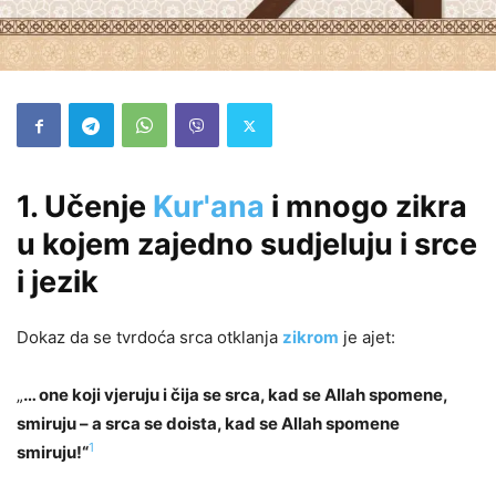
1.
Učenje
Kur'ana
i mnogo zikra
u kojem zajedno sudjeluju i srce
i jezik
Dokaz da se tvrdoća srca otklanja
zikrom
je ajet:
„
… one koji vjeruju i čija se srca, kad se Allah spomene,
smiruju – a srca se doista, kad se Allah spomene
1
smiruju!“