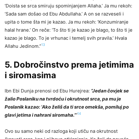
‘Doista se srca smiruju spominjanjem Allaha.’ Ja mu rekoh:
‘Sada sam došao od Ebu Abdullaha.’ A on se razveseli i
upita o tome šta mi je kazao. Ja mu rekoh: ‘Konzumiranje
halal hrane.’ On reče: ‘To što ti je kazao je blago, to što ti je
kazao je blago. To je vrhunac i temelj svih pravila.’ Hvala
13
Allahu Jedinom.”
5. Dobročinstvo prema jetimima
i siromasima
Ibn Ebi Dunja prenosi od Ebu Hurejrea:
“Jedan čovjek se
žalio Poslaniku na tvrdoću i okrutnost srca, pa mu je
Poslanik kazao:
‘A
ko želiš da ti srce omekša, pomiluj po
14
glavi jetima i nahrani siromaha.”‘
Ovo su samo neki od razloga koji utiču na okrutnost