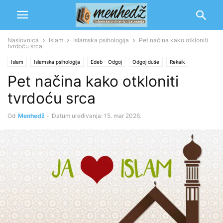
Naslovnica
Islam
Islamska psihologija
Pet načina kako otkloniti
tvrdoću srca
Islam
Islamska psihologija
Edeb - Odgoj
Odgoj duše
Rekaik
Pet načina kako otkloniti
tvrdoću srca
Od
Menhedž
-
Datum uređivanja: 15. mar 2026.