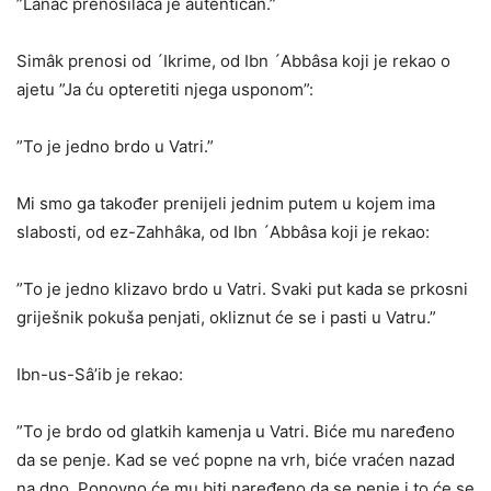
”Lanac prenosilaca je autentičan.”
Simâk prenosi od ´Ikrime, od Ibn ´Abbâsa koji je rekao o
ajetu ”Ja ću opteretiti njega usponom”:
”To je jedno brdo u Vatri.”
Mi smo ga također prenijeli jednim putem u kojem ima
slabosti, od ez-Zahhâka, od Ibn ´Abbâsa koji je rekao:
”To je jedno klizavo brdo u Vatri. Svaki put kada se prkosni
griješnik pokuša penjati, okliznut će se i pasti u Vatru.”
Ibn-us-Sâ’ib je rekao:
”To je brdo od glatkih kamenja u Vatri. Biće mu naređeno
da se penje. Kad se već popne na vrh, biće vraćen nazad
na dno. Ponovno će mu biti naređeno da se penje i to će se