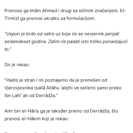
Prenose ga Imâm Ahmed i drugi sa sličnim značenjem. Et-
Tirmizî ga prenosi ukratko sa formulacijom:
”Uspon je brdo od vatre uz koje će se nevjernik penjati
sedamdeset godina. Zatim će padati isto toliko ponavljajući
to.”
On je rekao:
”Hadis je stran i mi poznajemo da je prenešen od
Vjerovjesnika (sallâ Allâhu ‘alejhi ve sellem) samo preko
Ibn Lahî´ah od Derrâdža.”
Amr bin el-Hâris ga je također prenio od Derrâdža, što
prenosi el-Hâkim koji je rekao: