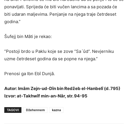
ponavljati. Sprijeda će biti vučen lancima a sa pozada će
biti udaran maljevima. Penjanje na njega traje četrdeset
godina.”
Šufejj bin Mâti je rekao:
”Postoji brdo u Paklu koje se zove “Sa´ûd“. Nevjerniku
uzme četrdeset godina da se popne na njega.”
Prenosi ga Ibn Ebî Dunjâ.
Autor: Imâm Zejn-ud-Dîn bin Redžeb el-Hanbelî (d. 795)
Izvor: at-Takhwîf min-an-Nâr, str. 94-95
TAGOVI
Džehennem
kazna