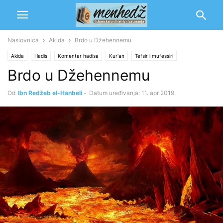
Naslovnica
Akida
Brdo u Džehennemu
Akida
Hadis
Komentar hadisa
Kur'an
Tefsir i mufessiri
Brdo u Džehennemu
Od
Ibn Redžeb el-Hanbeli
-
Datum uređivanja: 11. apr 2019.