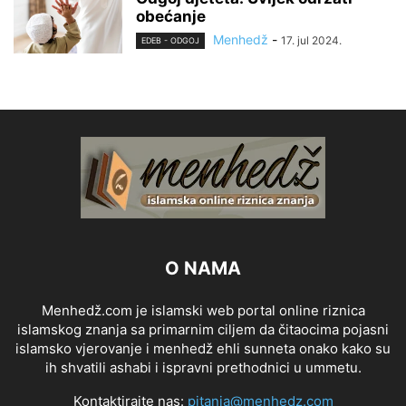
obećanje
Menhedž
-
17. jul 2024.
EDEB - ODGOJ
O NAMA
Menhedž.com je islamski web portal online riznica
islamskog znanja sa primarnim ciljem da čitaocima pojasni
islamsko vjerovanje i menhedž ehli sunneta onako kako su
ih shvatili ashabi i ispravni prethodnici u ummetu.
Kontaktirajte nas:
pitanja@menhedz.com