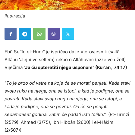
Ilustracija
Ebû Se´îd el-Hudrî je ispričao da je Vjerovjesnik (sallâ
Allâhu ‘alejhi ve sellem) rekao o Allâhovim (azze ve džell)
Riječima
”Ja ću opteretiti njega usponom” (Kur'an, 74:17)
”To je brdo od vatre na koje će se morati penjati. Kada stavi
svoju ruku na njega, ona se istopi, a kad je podigne, ona se
povrati. Kada stavi svoju nogu na njega, ona se istopi, a
kada je podigne, ona se povrati. On će se penjati
sedamdeset godina. Zatim će padati isto toliko.”
(Et-Tirmzî
(2579), Ahmed (3/75), Ibn Hibbân (2600) i el-Hâkim
(2/507))