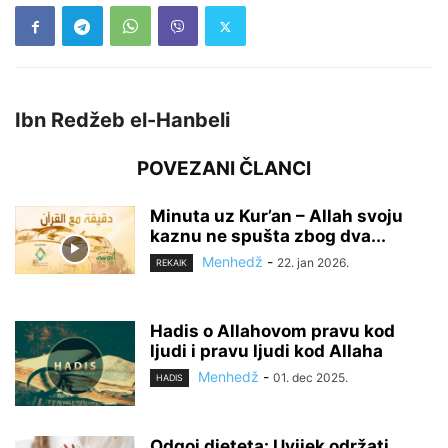
Ibn Redžeb el-Hanbeli
POVEZANI ČLANCI
Minuta uz Kur’an – Allah svoju
kaznu ne spušta zbog dva...
Menhedž
-
22. jan 2026.
REKAIK
Hadis o Allahovom pravu kod
ljudi i pravu ljudi kod Allaha
Menhedž
-
01. dec 2025.
HADIS
Odgoj djeteta: Uvijek održati