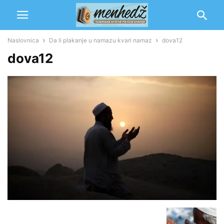
Naslovnica
Da li plakanje u namazu kvari namaz
dova12
dova12