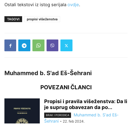
Ostali tekstovi iz istog serijala
ovdje
.
TAGOVI
propisi višeženstva
Muhammed b. S'ad Eš-Šehrani
POVEZANI ČLANCI
Propisi i pravila višeženstva: Da li
je suprug obavezan da po...
Muhammed b. S'ad Eš-
BRAK I PORODICA
Šehrani
-
22. feb 2024.