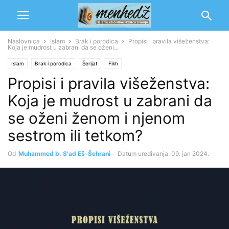
Naslovnica
Islam
Brak i porodica
Propisi i pravila višeženstva:
Koja je mudrost u zabrani da se oženi...
Islam
Brak i porodica
Šerijat
Fikh
Propisi i pravila višeženstva:
Koja je mudrost u zabrani da
se oženi ženom i njenom
sestrom ili tetkom?
Od
Muhammed b. S'ad Eš-Šehrani
-
Datum uređivanja: 09. jan 2024.