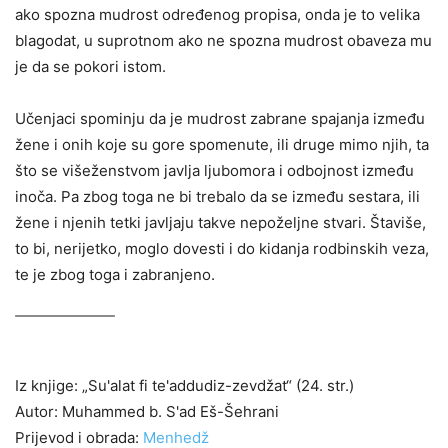
ako spozna mudrost određenog propisa, onda je to velika
blagodat, u suprotnom ako ne spozna mudrost obaveza mu
je da se pokori istom.
Učenjaci spominju da je mudrost zabrane spajanja između
žene i onih koje su gore spomenute, ili druge mimo njih, ta
što se višeženstvom javlja ljubomora i odbojnost između
inoča. Pa zbog toga ne bi trebalo da se između sestara, ili
žene i njenih tetki javljaju takve nepoželjne stvari. Štaviše,
to bi, nerijetko, moglo dovesti i do kidanja rodbinskih veza,
te je zbog toga i zabranjeno.
Iz knjige: „Su'alat fi te'addudiz-zevdžat“ (24. str.)
Autor: Muhammed b. S'ad Eš-Šehrani
Prijevod i obrada:
Menhedž