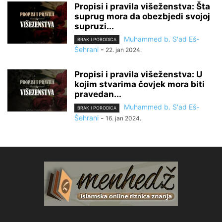
Propisi i pravila višeženstva: Šta
suprug mora da obezbjedi svojoj
supruzi...
Muhammed b. S'ad Eš-
BRAK I PORODICA
Šehrani
-
22. jan 2024.
Propisi i pravila višeženstva: U
kojim stvarima čovjek mora biti
pravedan...
Muhammed b. S'ad Eš-
BRAK I PORODICA
Šehrani
-
16. jan 2024.