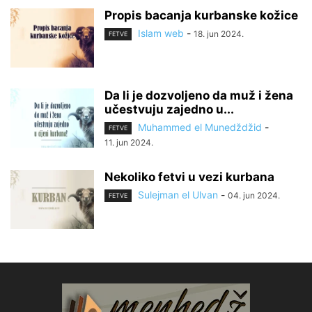
Propis bacanja kurbanske kožice
Islam web
-
18. jun 2024.
FETVE
Da li je dozvoljeno da muž i žena
učestvuju zajedno u...
Muhammed el Munedždžid
-
FETVE
11. jun 2024.
Nekoliko fetvi u vezi kurbana
Sulejman el Ulvan
-
04. jun 2024.
FETVE