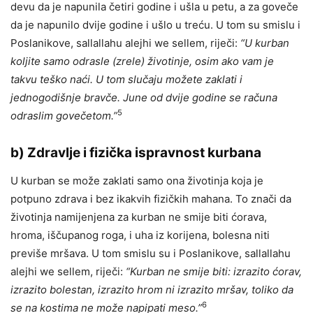
devu da je napunila četiri godine i ušla u petu, a za goveče
da je napunilo dvije godine i ušlo u treću. U tom su smislu i
Poslanikove, sallallahu alejhi we sellem, riječi:
“U kurban
koljite samo odrasle (zrele) životinje, osim ako vam je
takvu teško naći. U tom slučaju možete zaklati i
jednogodišnje bravče. June od dvije godine se računa
5
odraslim govečetom.”
b)
Zdravlje i fizička ispravnost kurbana
U kurban se može zaklati samo ona životinja koja je
potpuno zdrava i bez ikakvih fizičkih mahana. To znači da
životinja namijenjena za kurban ne smije biti ćorava,
hroma, iščupanog roga, i uha iz korijena, bolesna niti
previše mršava. U tom smislu su i Poslanikove, sallallahu
alejhi we sellem, riječi:
“Kurban ne smije biti: izrazito ćorav,
izrazito bolestan, izrazito hrom ni izrazito mršav, toliko da
6
se na kostima ne može napipati meso.”