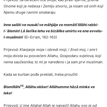
Onome koji je nebesa i Zemlju stvorio, ja nisam od onih koji
Njemu druge ravnim smataraju.
Inne sal
â
ti ve nusuk
ȋ
ve m
â
hj
â
je ve mem
â
t
ȋ
lill
â
hi rabbi-
l-‘
â
lemin! L
â
šer
ȋ
ke lehu ve biz
â
like umirtu ve ene evvelu-
l-muslimin!
(El-En'am, 162-163)
Prijevod:
Klanjanje moje i obredi moji, i život moj, i smrt
moja doista su posvećeni Allahu, Gospodaru svjetova, koji
nema saučesnika; to mi je naređeno i ja sam prvi musliman.
Kada se kurban pođe preklati, treba proučiti:
10
Bismill
ȃ
hi
, All
ȃ
hu ekber! All
ȃ
humme h
ȃ
z
ȃ
minke ve
leke!
Prijevod:
U ime Allaha! Allah je najveći! Allahu ovo je od