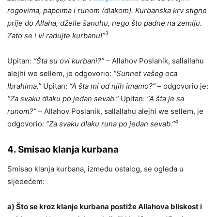
rogovima, papcima i runom (dlakom). Kurbanska krv stigne
prije do Allaha, dželle šanuhu, nego što padne na zemlju.
3
Zato se i vi radujte kurbanu!”
Upitan:
“Šta su ovi kurbani?”
– Allahov Poslanik, sallallahu
alejhi we sellem, je odgovorio:
“Sunnet vašeg oca
Ibrahima.”
Upitan:
“A šta mi od njih imamo?”
– odgovorio je:
“Za svaku dlaku po jedan sevab.”
Upitan:
“A šta je sa
runom?”
– Allahov Poslanik, sallallahu alejhi we sellem, je
4
odgovorio:
“Za svaku dlaku runa po jedan sevab.”
4. Smisao klanja kurbana
Smisao klanja kurbana, između ostalog, se ogleda u
sljedećem:
a)
Što se kroz klanje kurbana postiže Allahova bliskost i