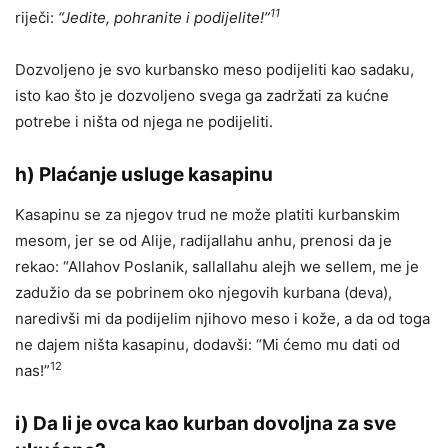
11
riječi:
“Jedite, pohranite i podijelite!”
Dozvoljeno je svo kurbansko meso podijeliti kao sadaku,
isto kao što je dozvoljeno svega ga zadržati za kućne
potrebe i ništa od njega ne podijeliti.
h)
Plaćanje usluge kasapinu
Kasapinu se za njegov trud ne može platiti kurbanskim
mesom, jer se od Alije, radijallahu anhu, prenosi da je
rekao: “Allahov Poslanik, sallallahu alejh we sellem, me je
zadužio da se pobrinem oko njegovih kurbana (deva),
naredivši mi da podijelim njihovo meso i kože, a da od toga
ne dajem ništa kasapinu, dodavši: “Mi ćemo mu dati od
12
nas!”
i)
Da li je ovca kao kurban dovoljna za sve