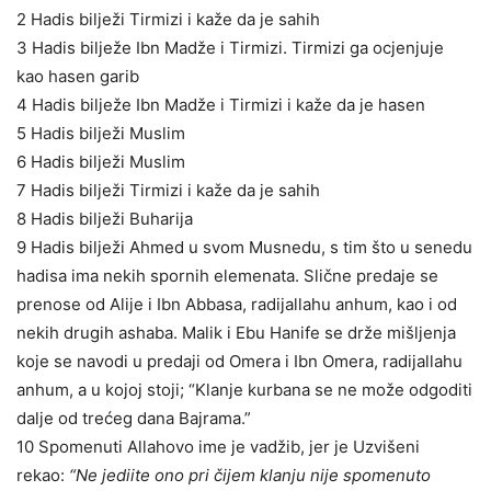
2 Hadis bilježi Tirmizi i kaže da je sahih
3 Hadis bilježe Ibn Madže i Tirmizi. Tirmizi ga ocjenjuje
kao hasen garib
4 Hadis bilježe Ibn Madže i Tirmizi i kaže da je hasen
5 Hadis bilježi Muslim
6 Hadis bilježi Muslim
7 Hadis bilježi Tirmizi i kaže da je sahih
8 Hadis bilježi Buharija
9 Hadis bilježi Ahmed u svom Musnedu, s tim što u senedu
hadisa ima nekih spornih elemenata. Slične predaje se
prenose od Alije i Ibn Abbasa, radijallahu anhum, kao i od
nekih drugih ashaba. Malik i Ebu Hanife se drže mišljenja
koje se navodi u predaji od Omera i Ibn Omera, radijallahu
anhum, a u kojoj stoji; “Klanje kurbana se ne može odgoditi
dalje od trećeg dana Bajrama.”
10 Spomenuti Allahovo ime je vadžib, jer je Uzvišeni
rekao:
“Ne jediite ono pri čijem klanju nije spomenuto