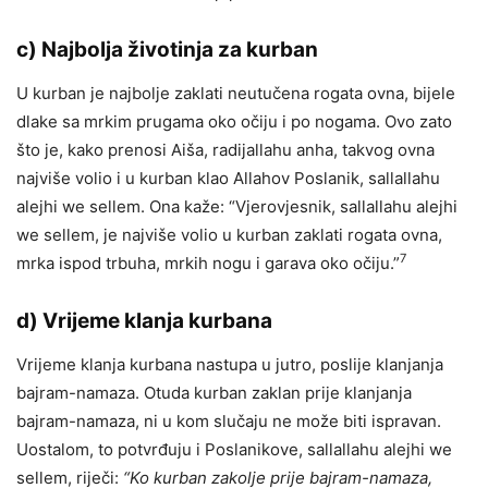
c)
Najbolja životinja za kurban
U kurban je najbolje zaklati neutučena rogata ovna, bijele
dlake sa mrkim prugama oko očiju i po nogama. Ovo zato
što je, kako prenosi Aiša, radijallahu anha, takvog ovna
najviše volio i u kurban klao Allahov Poslanik, sallallahu
alejhi we sellem. Ona kaže: “Vjerovjesnik, sallallahu alejhi
we sellem, je najviše volio u kurban zaklati rogata ovna,
7
mrka ispod trbuha, mrkih nogu i garava oko očiju.”
d)
Vrijeme klanja kurbana
Vrijeme klanja kurbana nastupa u jutro, poslije klanjanja
bajram-namaza. Otuda kurban zaklan prije klanjanja
bajram-namaza, ni u kom slučaju ne može biti ispravan.
Uostalom, to potvrđuju i Poslanikove, sallallahu alejhi we
sellem, riječi:
“Ko kurban zakolje prije bajram-namaza,