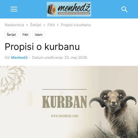
Naslovnica
Šerijat
Fikh
Propisi o kurbanu
Šerijat
Fikh
Islam
Propisi o kurbanu
Od
Menhedž
-
Datum uređivanja: 23. maj 2026.