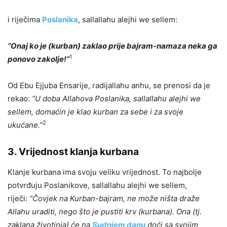
i riječima
Poslanika
, sallallahu alejhi we sellem:
“Onaj ko je (kurban) zaklao prije bajram-namaza neka ga
1
ponovo zakolje!”
Od Ebu Ejjuba Ensarije, radijallahu anhu, se prenosi da je
rekao:
“U doba Allahova Poslanika, sallallahu alejhi we
sellem, domaćin je klao kurban za sebe i za svoje
2
ukućane.”
3. Vrijednost klanja kurbana
Klanje kurbana ima svoju veliku vrijednost. To najbolje
potvrđuju Poslanikove, sallallahu alejhi we sellem,
riječi:
“Čovjek na Kurban-bajram, ne može ništa draže
Allahu uraditi, nego što je pustiti krv (kurbana). Ona (tj.
zaklana životinja) će na
Sudnjem danu
doći sa svojim