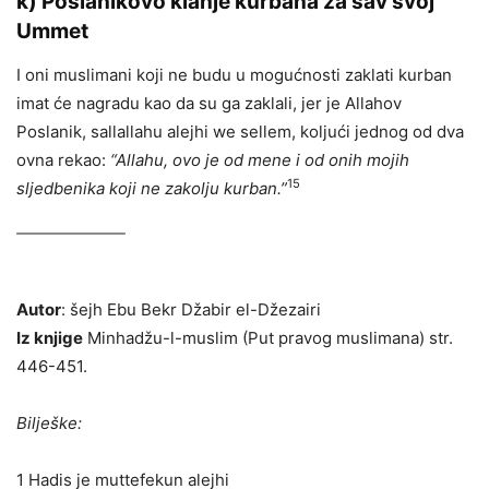
k)
Poslanikovo klanje kurbana za sav svoj
Ummet
I oni muslimani koji ne budu u mogućnosti zaklati kurban
imat će nagradu kao da su ga zaklali, jer je Allahov
Poslanik, sallallahu alejhi we sellem, koljući jednog od dva
ovna rekao:
“Allahu, ovo je od mene i od onih mojih
15
sljedbenika koji ne zakolju kurban.”
Autor
: šejh Ebu Bekr Džabir el-Džezairi
Iz knjige
Minhadžu-l-muslim (Put pravog muslimana) str.
446-451.
Bilješke:
1 Hadis je muttefekun alejhi