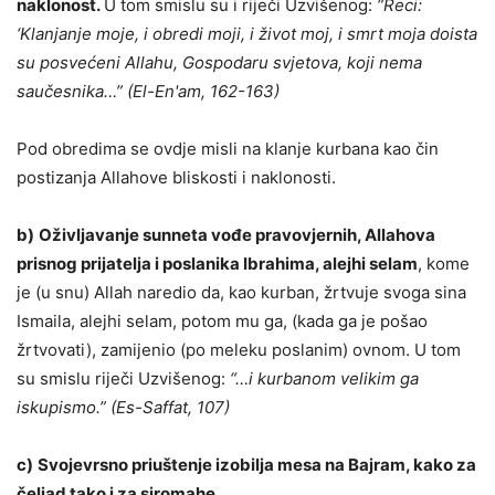
naklonost.
U tom smislu su i riječi Uzvišenog:
“Reci:
‘Klanjanje moje, i obredi moji, i život moj, i smrt moja doista
su posvećeni Allahu, Gospodaru svjetova, koji nema
saučesnika…” (El-En'am, 162-163)
Pod obredima se ovdje misli na klanje kurbana kao čin
postizanja Allahove bliskosti i naklonosti.
b)
Oživljavanje sunneta vođe pravovjernih, Allahova
prisnog prijatelja i poslanika Ibrahima, alejhi selam
, kome
je (u snu) Allah naredio da, kao kurban, žrtvuje svoga sina
Ismaila, alejhi selam, potom mu ga, (kada ga je pošao
žrtvovati), zamijenio (po meleku poslanim) ovnom. U tom
su smislu riječi Uzvišenog:
“…i kurbanom velikim ga
iskupismo.” (Es-Saffat, 107)
c)
Svojevrsno priuštenje izobilja mesa na Bajram, kako za
čeljad tako i za siromahe.