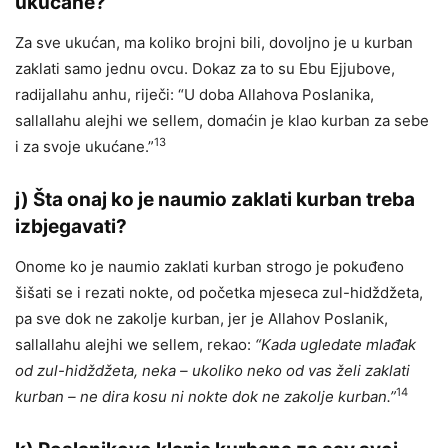
ukućane?
Za sve ukućan, ma koliko brojni bili, dovoljno je u kurban
zaklati samo jednu ovcu. Dokaz za to su Ebu Ejjubove,
radijallahu anhu, riječi: “U doba Allahova Poslanika,
sallallahu alejhi we sellem, domaćin je klao kurban za sebe
13
i za svoje ukućane.”
j)
Šta onaj ko je naumio zaklati kurban treba
izbjegavati?
Onome ko je naumio zaklati kurban strogo je pokuđeno
šišati se i rezati nokte, od početka mjeseca zul-hidždžeta,
pa sve dok ne zakolje kurban, jer je Allahov Poslanik,
sallallahu alejhi we sellem, rekao:
“Kada ugledate mlađak
od zul-hidždžeta, neka – ukoliko neko od vas želi zaklati
14
kurban – ne dira kosu ni nokte dok ne zakolje kurban.”