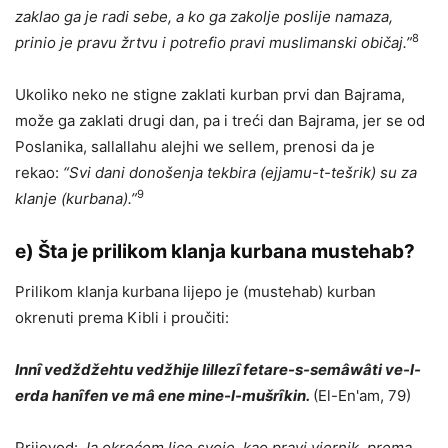
zaklao ga je radi sebe, a ko ga zakolje poslije namaza,
8
prinio je pravu žrtvu i potrefio pravi muslimanski običaj.”
Ukoliko neko ne stigne zaklati kurban prvi dan Bajrama,
može ga zaklati drugi dan, pa i treći dan Bajrama, jer se od
Poslanika, sallallahu alejhi we sellem, prenosi da je
rekao:
“Svi dani donošenja tekbira (ejjamu-t-tešrik) su za
9
klanje (kurbana).”
e)
Šta je prilikom klanja kurbana mustehab?
Prilikom klanja kurbana lijepo je (mustehab) kurban
okrenuti prema Kibli i proučiti:
Inn
ȋ
vedždžehtu vedžhije lillez
ȋ
fetare-s-sem
âwâ
ti ve-l-
erda han
ȋ
fen ve m
â
ene mine-l-mušr
ȋ
kin.
(El-En'am, 79)
Prijevod:
Ja okrećem lice svoje, kao pravi vjernik, prema