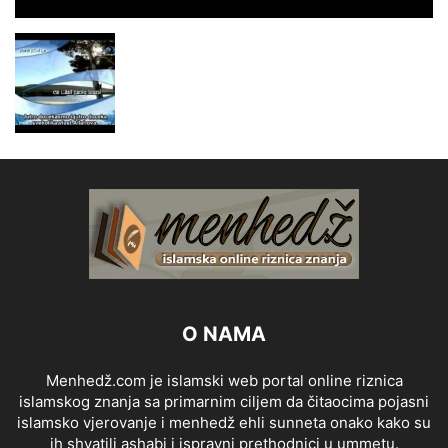
O NAMA
Menhedž.com je islamski web portal online riznica
islamskog znanja sa primarnim ciljem da čitaocima pojasni
islamsko vjerovanje i menhedž ehli sunneta onako kako su
ih shvatili ashabi i ispravni prethodnici u ummetu.