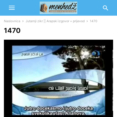
Naslovnica
Jutarnji zikr || Arapski izgovor + prijevod
1470
1470