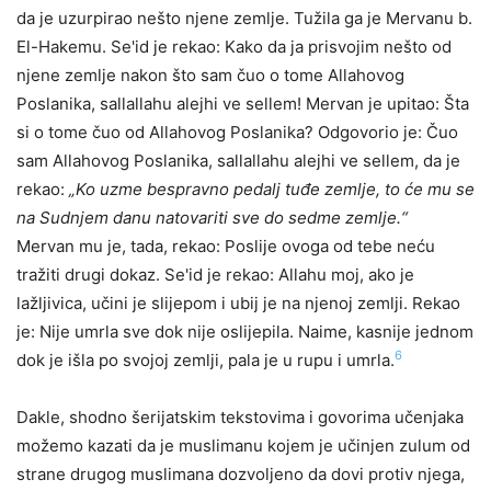
da je uzurpirao nešto njene zemlje. Tužila ga je Mervanu b.
El-Hakemu. Se'id je rekao: Kako da ja prisvojim nešto od
njene zemlje nakon što sam čuo o tome Allahovog
Poslanika, sallallahu alejhi ve sellem! Mervan je upitao: Šta
si o tome čuo od Allahovog Poslanika? Odgovorio je: Čuo
sam Allahovog Poslanika, sallallahu alejhi ve sellem, da je
rekao:
„Ko uzme bespravno pedalj tuđe zemlje, to će mu se
na Sudnjem danu natovariti sve do sedme zemlje.“
Mervan mu je, tada, rekao: Poslije ovoga od tebe neću
tražiti drugi dokaz. Se'id je rekao: Allahu moj, ako je
lažljivica, učini je slijepom i ubij je na njenoj zemlji. Rekao
je: Nije umrla sve dok nije oslijepila. Naime, kasnije jednom
6
dok je išla po svojoj zemlji, pala je u rupu i umrla.
Dakle, shodno šerijatskim tekstovima i govorima učenjaka
možemo kazati da je muslimanu kojem je učinjen zulum od
strane drugog muslimana dozvoljeno da dovi protiv njega,