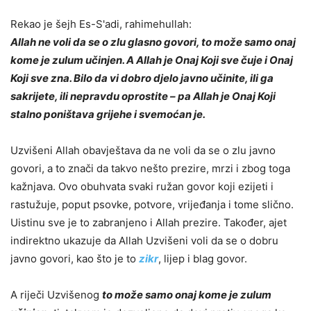
Rekao je šejh Es-S'adi, rahimehullah:
Allah ne voli da se o zlu glasno govori, to može samo onaj
kome je zulum učinjen. A Allah je Onaj Koji sve čuje i Onaj
Koji sve zna. Bilo da vi dobro djelo javno učinite, ili ga
sakrijete, ili nepravdu oprostite – pa Allah je Onaj Koji
stalno poništava grijehe i svemoćan je.
Uzvišeni Allah obavještava da ne voli da se o zlu javno
govori, a to znači da takvo nešto prezire, mrzi i zbog toga
kažnjava. Ovo obuhvata svaki ružan govor koji ezijeti i
rastužuje, poput psovke, potvore, vrijeđanja i tome slično.
Uistinu sve je to zabranjeno i Allah prezire. Također,
a
jet
indirektno ukazuje da Allah Uzvišeni voli da se o dobru
javno govori, kao što je to
zikr
, lijep i blag govor.
A riječi Uzvišenog
to može samo onaj kome je zulum