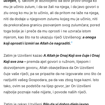
učinjen,
tj. takvom je dozvoljeno da dovi protiv onoga ko
mu je učinio zulum, i da se žali na njega, i da javo govori o
zlu onog ko mu je to učinio, ali da pritom ne laže na njega,
niti da dodaje u njegovom zulumu kojeg mu je učinio, niti
da prekoračava granicu psovanjem svog zulumćara; pored
toga bolje je i preče da mu oprosti i ne uzvraća istom
mjerom, kao što na to ukazuju riječi Uzvišenog:
a onoga
4
koji oprosti i izmiri se Allah će nagraditi.
Zatim je Uzvišeni kazao
A Allah je Onaj Koji sve čuje i Onaj
Koji sve zna –
premda ajet govori o ružnom, lijepom i
dozvoljenom govoru, Allah obavještava da On Uzvišeni
čuje vaše riječi, pa se pripazite da ne izgovarate ono što će
razljutiti vašeg Gospodara, pa da vas zbog toga kazni. Isto
tako, ovim se podstiče na lijep govor, jer On Uzvišeni
najbolje poznaje naše nijjete, i povode naših riječi.
Zatim je rekao Uzvišeni
Bilo da vi dobro djelo javno