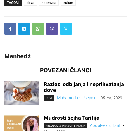
TAGOVI
dova
nepravda
zulum
Menhedž
POVEZANI ČLANCI
Razlozi odbijanja i neprihvatanja
dove
Muhamed el Usejmin
-
05. maj 2026.
DOVE
Mudrosti šejha Tarifija
Abdul-Aziz Tarifi
-
ABDUL-AZIZ MERZUK ET-TARIFI