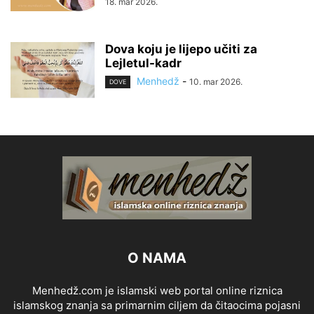
18. mar 2026.
Dova koju je lijepo učiti za
Lejletul-kadr
Menhedž
-
10. mar 2026.
DOVE
O NAMA
Menhedž.com je islamski web portal online riznica
islamskog znanja sa primarnim ciljem da čitaocima pojasni