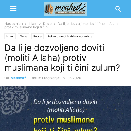
Naslovnica
Islam
Dove
Da li je dozvoljeno doviti (moliti Allaha)
protiv muslimana koji ti čini...
Islam
Dove
Fetve
Fetve o međuljudskim odnosima
Da li je dozvoljeno doviti
(moliti Allaha) protiv
muslimana koji ti čini zulum?
Od
Menhedž
-
Datum uređivanja: 15. jun 2026.