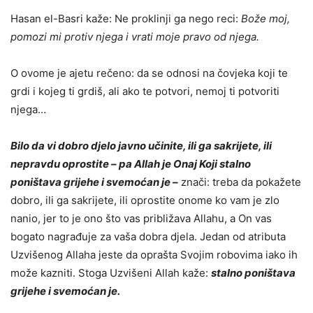
Hasan
e
l-Basri kaže: Ne proklinji ga nego reci:
Bože moj,
pomozi mi protiv njega i vrati moje pravo od njega.
O ovome je ajetu rečeno: da se odnosi na čovjeka koji te
grdi i kojeg ti grdiš, ali ako te potvori, nemoj ti potvoriti
njega…
Bilo da vi dobro djelo javno učinite, ili ga sakrijete, ili
nepravdu oprostite – pa Allah je Onaj Koji stalno
poništava grijehe i svemoćan je –
z
nači: treba da pokažete
dobro, ili ga sakrijete, ili oprostite onome ko vam je zlo
nanio, jer to je ono što vas približava Allahu, a On vas
bogato nagrađuje za vaša dobra djela. Jedan od atributa
Uzvišenog Allaha jeste da oprašta Svojim robovima iako ih
može kazniti. Stoga Uzvišeni Allah kaže:
stalno poništava
grijehe i svemoćan je.