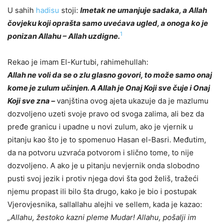
U sahih
hadisu
stoji:
Imetak ne umanjuje sadaka, a Allah
čovjeku koji oprašta samo uvećava ugled, a onoga ko je
1
ponizan Allahu – Allah uzdigne.
Rekao je imam El-Kurtubi, rahimehullah:
Allah ne voli da se o zlu glasno govori, to može samo onaj
kome je zulum učinjen. A Allah je Onaj Koji sve čuje i Onaj
Koji sve zna –
v
anjština ovog ajeta ukazuje da je mazlumu
dozvoljeno uzeti svoje pravo od svoga zalima, ali bez da
pređe granicu i upadne u novi zulum, ako je vjernik u
pitanju kao što je to spomenuo Hasan
e
l-Basri. Međutim,
da na potvoru uzvraća potvorom i slično tome, to nije
dozvoljeno. A ako je u pitanju nevjernik onda slobodno
pusti svoj jezik i protiv njega dovi šta god želiš, tražeći
njemu propast ili bilo šta drugo, kako je bio i postupak
Vjerovjesnika, sallallahu alejhi ve sellem, kada je kazao:
„Allahu, žestoko kazni pleme Mudar! Allahu, pošalji im