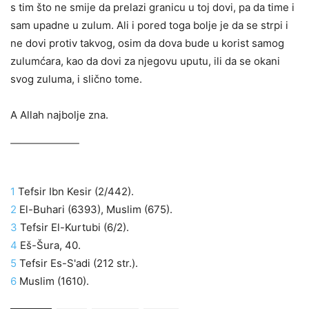
s tim što ne smije da prelazi granicu u toj dovi, pa da time i
sam upadne u zulum. Ali i pored toga bolje je da se strpi i
ne dovi protiv takvog, osim da dova bude u korist samog
zulumćara, kao da dovi za njegovu uputu, ili da se okani
svog zuluma, i slično tome.
A Allah najbolje zna.
1
Tefsir Ibn Kesir (2/442).
2
El-Buhari (6393), Muslim (675).
3
Tefsir El-Kurtubi (6/2).
4
Eš-Šura, 40.
5
Tefsir Es-S'adi (212 str.).
6
Muslim (1610).