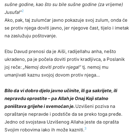
sušne godine, kao što su bile sušne godine (za vrijeme)
2
Jusufa!“
Ako, pak, taj zulumćar javno pokazuje svoj zulum, onda će
se protiv njega doviti javno, jer njegove čast, tijelo i imetak
na zaslužuju poštovanje.
Ebu Davud prenosi da je Aiši, radijellahu anha, nešto
ukradeno, pa je počela doviti protiv kradljivca, a Poslanik
joj reče:
„Nemoj doviti protiv njega!“
tj. nemoj mu
umanjivati kaznu svojoj dovom protiv njega…
Bilo da vi dobro djelo javno učinite, ili ga sakrijete, ili
nepravdu oprostite – pa Allah je Onaj Koji stalno
poništava grijehe i svemoćan je.
Uzvišeni poziva na
opraštanje nepravde i podstiče da se preko toga pređe.
Jedno od svojstava Uzvišenog Allaha jeste da oprašta
3
Svojim robovima iako ih može kazniti.