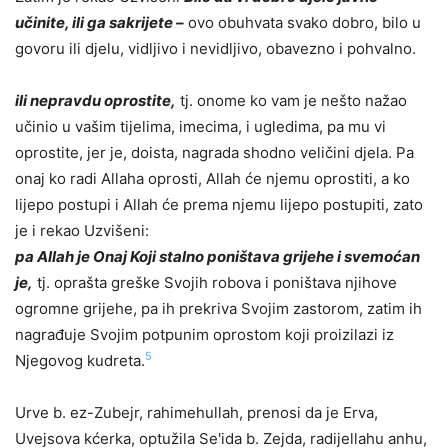
učinite, ili ga sakrijete –
ovo obuhvata svako dobro, bilo u
govoru ili djelu, vidljivo i nevidljivo, obavezno i pohvalno.
ili nepravdu oprostite,
tj. onome ko vam je nešto nažao
učinio u vašim tijelima, imecima, i ugledima, pa mu vi
oprostite, jer je, doista, nagrada shodno veličini djela. Pa
onaj ko radi Allaha oprosti, Allah će njemu oprostiti, a ko
lijepo postupi i Allah će prema njemu lijepo postupiti, zato
je i rekao Uzvišeni:
pa Allah je Onaj Koji stalno poništava grijehe i svemoćan
je,
tj. oprašta greške Svojih robova i poništava njihove
ogromne grijehe, pa ih prekriva Svojim zastorom, zatim ih
nagrađuje Svojim potpunim oprostom koji proizilazi iz
5
Njegovog kudreta.
Urve b.
e
z-Zubejr, rahimehullah, prenosi da je Erva,
Uvejsova kćerka, optužila Se'id
a
b. Zejda, radijellahu anhu,