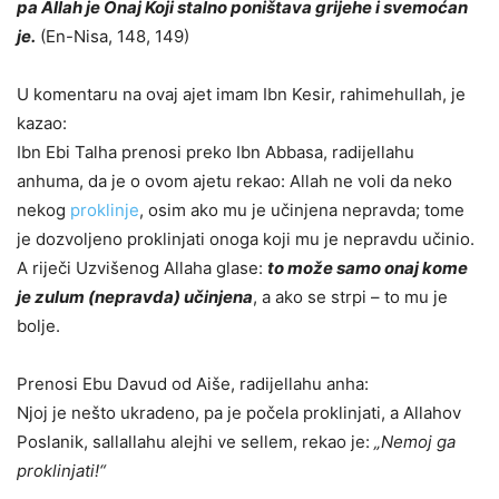
pa Allah je Onaj Koji stalno poništava grijehe i svemoćan
je.
(
En-Nisa, 148, 149
)
U komentaru na ovaj ajet imam Ibn Kesir, rahimehullah, je
kazao:
Ibn Ebi Talha prenosi preko Ibn Abbasa, radijellahu
anhuma, da je o ovom ajetu rekao: Allah ne voli da neko
nekog
proklinje
, osim ako mu je učinjena nepravda; tome
je dozvoljeno proklinjati onoga koji mu je nepravdu učinio.
A riječi Uzvišenog Allaha glase:
to može samo onaj kome
je zulum (nepravda) učinjena
, a ako se strpi – to mu je
bolje.
Prenosi Ebu Davud od Aiše, radijellahu anha:
Njoj je nešto ukradeno, pa je počela proklinjati, a Allahov
Poslanik, sallallahu alejhi ve sellem, rekao je:
„Nemoj ga
proklinjati!“