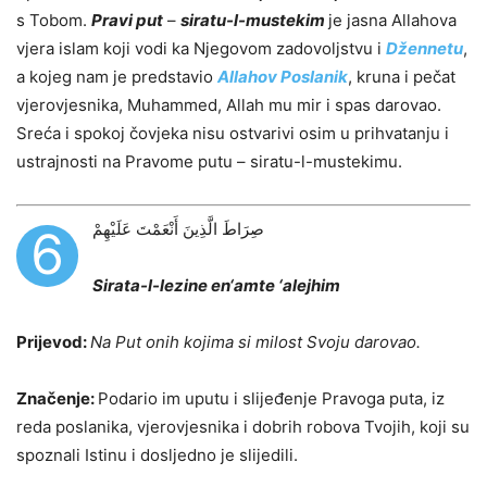
s Tobom.
Pravi put
–
siratu-l-mustekim
je jasna Allahova
vjera islam koji vodi ka Njegovom zadovoljstvu i
Džennetu
,
a kojeg nam je predstavio
Allahov Poslanik
, kruna i pečat
vjerovjesnika, Muhammed, Allah mu mir i spas darovao.
Sreća i spokoj čovjeka nisu ostvarivi osim u prihvatanju i
ustrajnosti na Pravome putu – siratu-l-mustekimu.
صِرَاطَ الَّذِينَ أَنْعَمْتَ عَلَيْهِمْ
6
Sirata-l-lezine en‘amte ‘alejhim
Prijevod:
Na Put onih kojima si milost Svoju darovao.
Značenje:
Podario im uputu i slijeđenje Pravoga puta, iz
reda poslanika, vjerovjesnika i dobrih robova Tvojih, koji su
spoznali Istinu i dosljedno je slijedili.