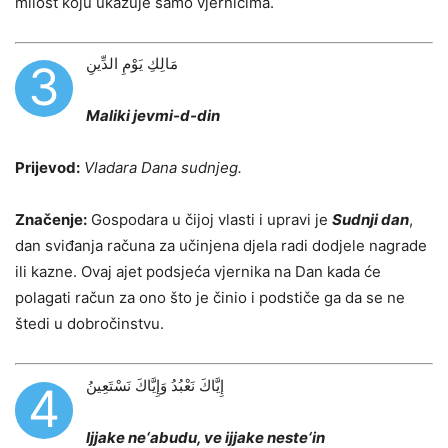
milost koju ukazuje samo vjernicima.
مَالِكِ يَوْمِ الدِّينِ
3
Maliki jevmi-d-din
Prijevod:
Vladara Dana sudnjeg.
Značenje:
Gospodara u čijoj vlasti i upravi je
Sudnji dan
,
dan sviđanja računa za učinjena djela radi dodjele nagrade
ili kazne. Ovaj ajet podsjeća vjernika na Dan kada će
polagati račun za ono što je činio i podstiče ga da se ne
štedi u dobročinstvu.
إِيَّاكَ نَعْبُدُ وَإِيَّاكَ نَسْتَعِينُ
4
Ijjake ne‘abudu, ve ijjake neste‘in