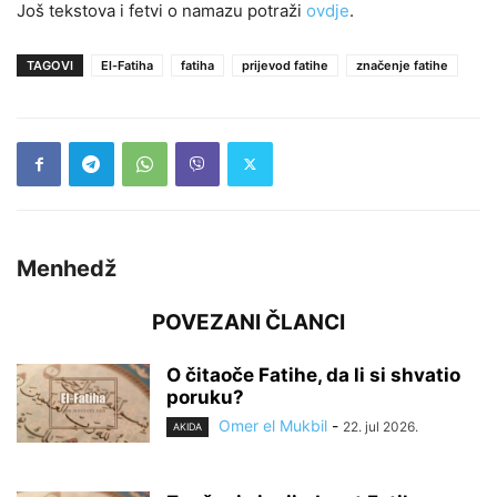
Još tekstova i fetvi o namazu potraži
ovdje
.
TAGOVI
El-Fatiha
fatiha
prijevod fatihe
značenje fatihe
Menhedž
POVEZANI ČLANCI
O čitaoče Fatihe, da li si shvatio
poruku?
Omer el Mukbil
-
22. jul 2026.
AKIDA