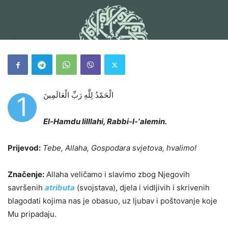
الْحَمْدُ لِلَّهِ رَبِّ الْعَالَمِينَ
1
El-Hamdu lilllahi, Rabbi-l-‘alemin.
Prijevod:
Tebe, Allaha, Gospodara svjetova, hvalimo!
Značenje:
Allaha veličamo i slavimo zbog Njegovih
savršenih
atributa
(svojstava), djela i vidljivih i skrivenih
blagodati kojima nas je obasuo, uz ljubav i poštovanje koje
Mu pripadaju.