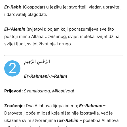
Er-Rabb
(Gospodar) u jeziku je: stvoritelj, vladar, upravitelj
i darovatelj blagodati.
El-‘Alemin
(svjetovi): pojam koji podrazumijeva sve što
postoji mimo Allaha Uzvišenog; svijet meleka, svijet džina,
svijet ljudi, svijet životinja i drugo.
الرَّحْمَٰنِ الرَّحِيمِ
2
Er-Rahmani-r-Rahim
Prijevod:
Svemilosnog, Milostivog!
Značenje:
Dva Allahova lijepa imena;
Er-Rahman
–
Darovatelj opće milosti koja ništa nije izostavila, već je
ukazana svim stvorenjima i
Er-Rahim
– posebna Allahova