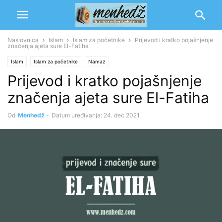
Naslovnica
Islam
Islam za početnike
Prijevod i kratko pojašnjenje
značenja ajeta sure El-Fatiha
Islam
Islam za početnike
Namaz
Prijevod i kratko pojašnjenje
značenja ajeta sure El-Fatiha
Od
Menhedž
-
Datum uređivanja: 24. dec 2021.