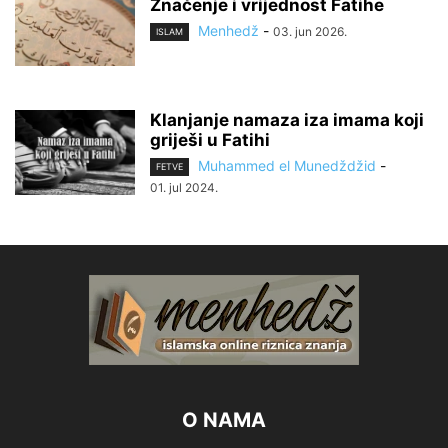
Značenje i vrijednost Fatihe
Menhedž
-
03. jun 2026.
ISLAM
Klanjanje namaza iza imama koji
griješi u Fatihi
Muhammed el Munedždžid
-
FETVE
01. jul 2024.
O NAMA