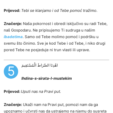
Prijevod:
Tebi se klanjamo i od Tebe pomoć tražimo
.
Značenje:
Naša pokornost i obredi isključivo su radi Tebe,
naš Gospodaru. Ne pripisujemo Ti sudruga u našim
ibadetima
. Samo od Tebe molimo pomoć i podršku u
svemu što činimo. Sve je kod Tebe i od Tebe, i niko drugi
pored Tebe ne posjeduje ni trun vlasti ili uprave.
اهْدِنَا الصِّرَاطَ الْمُسْتَقِيمَ
5
Ihdina-s-sirata-l-mustekim
Prijevod:
Uputi nas na Pravi put.
Značenje:
Ukaži nam na Pravi put, pomozi nam da ga
upoznamo i učvrsti nas da ustrajemo na njemu do susreta