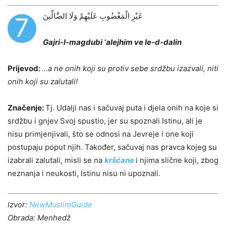
غَيْرِ الْمَغْضُوبِ عَلَيْهِمْ وَلَا الضَّالِّينَ
7
Gajri-l-magdubi ‘alejhim ve le-d-dalin
Prijevod:
…a ne onih koji su protiv sebe srdžbu izazvali, niti
onih koji su zalutali!
Značenje:
Tj. Udalji nas i sačuvaj puta i djela onih na koje si
srdžbu i gnjev Svoj spustio, jer su spoznali Istinu, ali je
nisu primjenjivali, što se odnosi na Jevreje i one koji
postupaju poput njih. Također, sačuvaj nas pravca kojeg su
izabrali zalutali, misli se na
kršćane
i njima slične koji, zbog
neznanja i neukosti, Istinu nisu ni upoznali.
Izvor:
NewMuslimGuide
Obrada: Menhedž