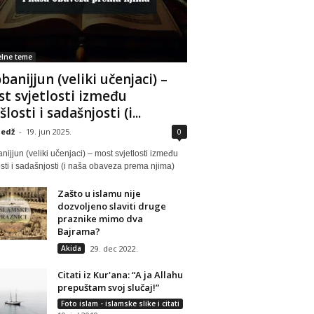
lne teme
banijjun (veliki učenjaci) –
t svjetlosti između
losti i sadašnjosti (i...
edž
-
19. jun 2025.
0
ijjun (veliki učenjaci) – most svjetlosti između
sti i sadašnjosti (i naša obaveza prema njima)
Zašto u islamu nije
dozvoljeno slaviti druge
praznike mimo dva
Bajrama?
Akida
29. dec 2022.
Citati iz Kur'ana: “A ja Allahu
prepuštam svoj slučaj!”
Foto islam - islamske slike i citati