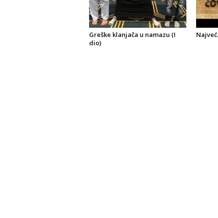
Greške klanjača u namazu (I
Najveć
dio)