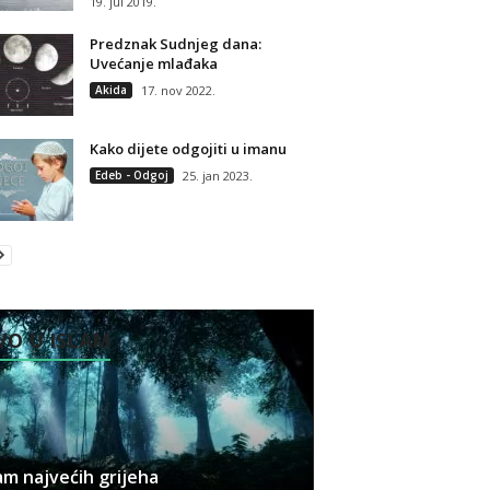
19. jul 2019.
Predznak Sudnjeg dana:
Uvećanje mlađaka
Akida
17. nov 2022.
Kako dijete odgojiti u imanu
Edeb - Odgoj
25. jan 2023.
O U ISLAM
m najvećih grijeha