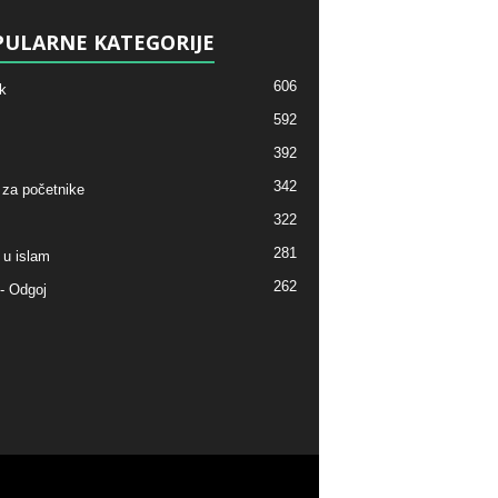
ULARNE KATEGORIJE
606
k
592
392
342
 za početnike
322
281
 u islam
262
- Odgoj