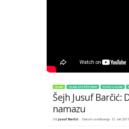
ISLAM
ISLAM ZA POČETNIKE
POZIV U ISLAM
Šejh Jusuf Barčić
namazu
Od
Jusuf Barčić
-
Datum uređivanja: 12. okt 2017