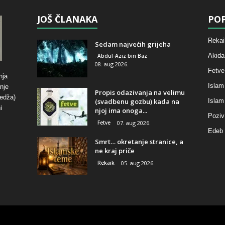
JOŠ ČLANAKA
POP
Rekai
Sedam najvećih grijeha
Akida
Abdul-Aziz bin Baz
08. aug 2026.
Fetve
nja
Islam
nje
Propis odazivanja na velimu
hedža)
(svadbenu gozbu) kada na
Islam
i
njoj ima onoga...
Poziv
Fetve
07. aug 2026.
Edeb 
Smrt… okretanje stranice, a
ne kraj priče
Rekaik
05. aug 2026.