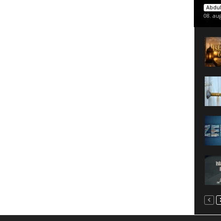
Abdul
08. au