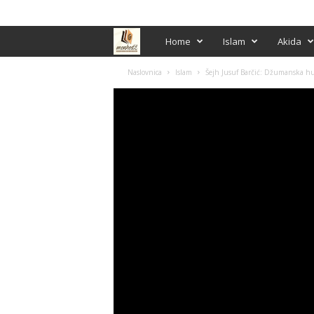
PRIJAVA / REGISTRACIJA
M
Home
Islam
Akida
e
Naslovnica
Islam
Šejh Jusuf Barčić: Džumanska h
n
h
e
d
ž