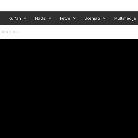
Kur'an
Hadis
Fetve
Učenjaci
Multimedija
utba o namazu