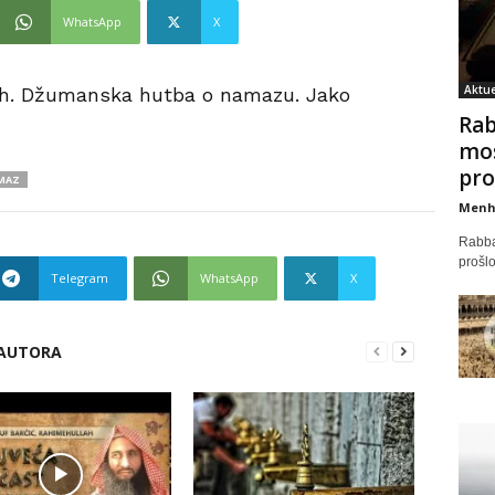
WhatsApp
X
Aktue
lah. Džumanska hutba o namazu. Jako
Rab
mos
proš
MAZ
Menh
Rabban
prošlo
Telegram
WhatsApp
X
 AUTORA