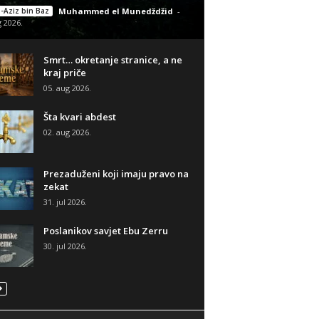
-Aziz bin Baz
Muhammed el Munedždžid
-
g 2026.
Smrt… okretanje stranice, a ne
kraj priče
05. aug 2026.
Šta kvari abdest
02. aug 2026.
Prezaduženi koji imaju pravo na
zekat
31. jul 2026.
Poslanikov savjet Ebu Zerru
30. jul 2026.