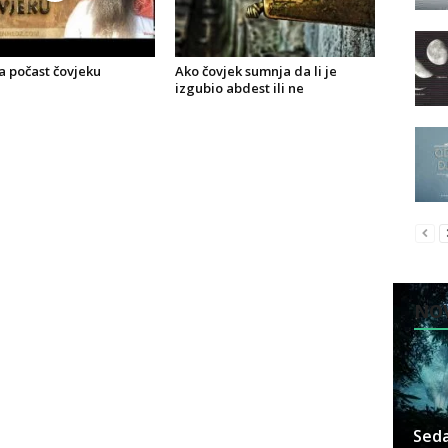
a počast čovjeku
Ako čovjek sumnja da li je
izgubio abdest ili ne
NOV
Seda