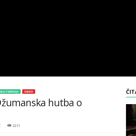
ČIT
MULTIMEDIJA
VIDEO
: Džumanska hutba o
.
2211