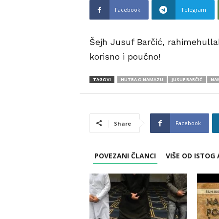
Facebook
Telegram
Šejh Jusuf Barčić, rahimehul
korisno i poučno!
TAGOVI
HUTBA O NAMAZU
JUSUF BARČIĆ
NA
Facebook
Share
POVEZANI ČLANCI
VIŠE OD ISTOG