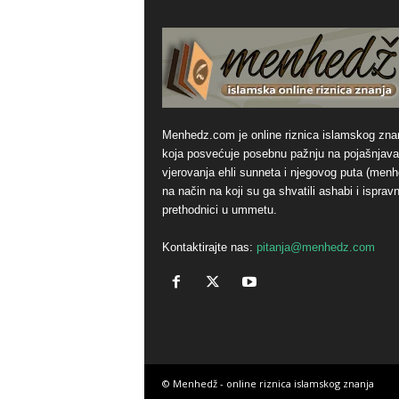
Menhedz.com je online riznica islamskog zna
koja posvećuje posebnu pažnju na pojašnjava
vjerovanja ehli sunneta i njegovog puta (men
na način na koji su ga shvatili ashabi i ispravn
prethodnici u ummetu.
Kontaktirajte nas:
pitanja@menhedz.com
© Menhedž - online riznica islamskog znanja