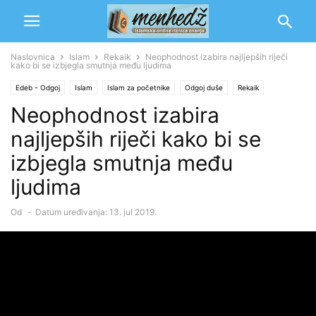
Naslovnica
Islam
Rekaik
Neophodnost izabira najljepših riječi
kako bi se izbjegla smutnja među ljudima
Edeb - Odgoj
Islam
Islam za početnike
Odgoj duše
Rekaik
Neophodnost izabira
Multimedija
Video
najljepših riječi kako bi se
izbjegla smutnja među
ljudima
Od
-
Datum uređivanja: 13. jul 2019.