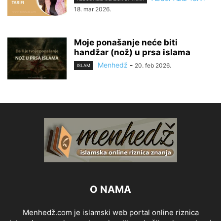
18. mar 2026.
Moje ponašanje neće biti
handžar (nož) u prsa islama
Menhedž
-
20. feb 2026.
ISLAM
O NAMA
Menhedž.com je islamski web portal online riznica