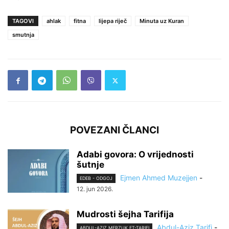
TAGOVI
ahlak
fitna
lijepa riječ
Minuta uz Kuran
smutnja
POVEZANI ČLANCI
Adabi govora: O vrijednosti
šutnje
Ejmen Ahmed Muzejjen
-
EDEB - ODGOJ
12. jun 2026.
Mudrosti šejha Tarifija
Abdul-Aziz Tarifi
-
ABDUL-AZIZ MERZUK ET-TARIFI