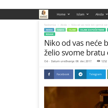
PRIJAVA / REGISTRACIJA
M
Home
Islam
Akida
e
Naslovnica
Akida
Niko od vas neće biti vjernik sve
AKIDA
HADIS
ISLAM
ISLAM ZA POČETNIKE
REKAIK
n
Niko od vas neće b
h
želio svome bratu o
e
Od
-
Datum uređivanja: 08. dec 2017.
1252
d
Facebook
Telegram
ž