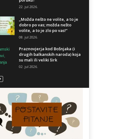
poruku?
22. jul 2026.
„Možda nešto ne volite, a to je
dobro po vas; možda nešto
volite, a to je zlo po vas!“
08. jul 2026.
Praznovjerja kod Bošnjaka (i
drugih balkanskih naroda) koja
su mali ili veliki širk
02. jul 2026.