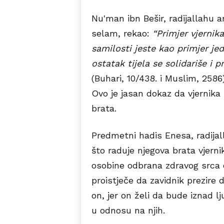
Nu'man ibn Bešir, radijallahu an
selam, rekao:
“Primjer vjernik
samilosti jeste kao primjer je
ostatak tijela se solidariše i 
(Buhari, 10/438. i Muslim, 2586
Ovo je jasan dokaz da vjernika b
brata.
Predmetni hadis Enesa, radijal
što raduje njegova brata vjerni
osobine odbrana zdravog srca od
proistječe da zavidnik prezire 
on, jer on želi da bude iznad 
u odnosu na njih.