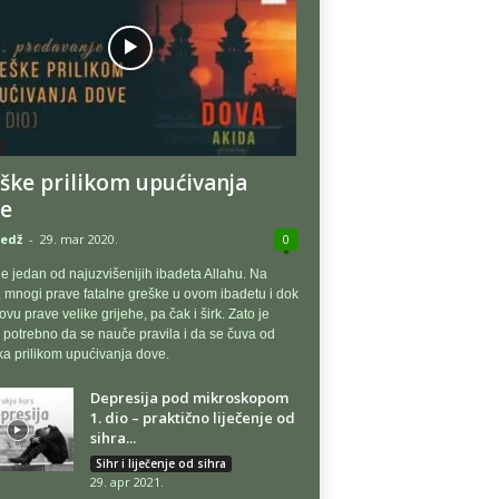
ške prilikom upućivanja
e
edž
-
29. mar 2020.
0
e jedan od najuzvišenijih ibadeta Allahu. Na
, mnogi prave fatalne greške u ovom ibadetu i dok
ovu prave velike grijehe, pa čak i širk. Zato je
potrebno da se nauče pravila i da se čuva od
a prilikom upućivanja dove.
Depresija pod mikroskopom
1. dio – praktično liječenje od
sihra...
Sihr i liječenje od sihra
29. apr 2021.