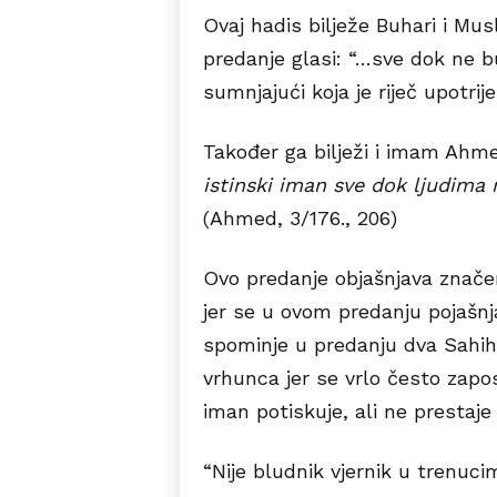
Ovaj hadis bilježe Buhari i M
predanje glasi: “…sve dok ne b
sumnjajući koja je riječ upotrije
Također ga bilježi i imam Ahme
istinski iman sve dok ljudima 
(Ahmed, 3/176., 206)
Ovo predanje objašnjava značen
jer se u ovom predanju pojašn
spominje u predanju dva Sahiha
vrhunca jer se vrlo često zapo
iman potiskuje, ali ne prestaje
“Nije bludnik vjernik u trenucim