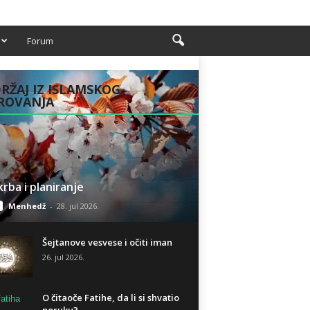
Forum
RŽAJ IZ ISLAMSKOG
ROVANJA
rba i planiranje
Menhedž
-
28. jul 2026.
Šejtanove vesvese i očiti iman
26. jul 2026.
O čitaoče Fatihe, da li si shvatio