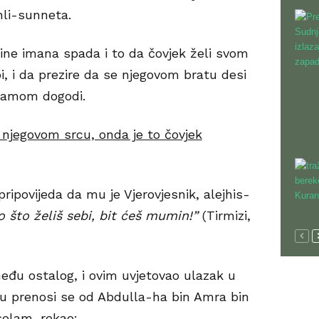
hli-sunneta.
ine imana spada i to da čovjek želi svom
, i da prezire da se njegovom bratu desi
 samom dogodi.
u njegovom srcu, onda je to čovjek
pripovijeda da mu je Vjerovjesnik, alejhis-
o što želiš sebi, bit ćeš mumin!”
(Tirmizi,
među ostalog, i ovim uvjetovao ulazak u
 prenosi se od Abdulla-ha bin Amra bin
selam, rekao: