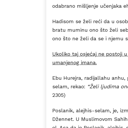
odabrano mišljenje učenjaka e
Hadisom se želi reći da u osob
bratu muminu ono što želi sebi
ono što ne želi da se i njemu
Ukoliko taj osjećaj ne postoji 
umanjenog imana.
Ebu Hurejra, radijallahu anhu, 
selam, rekao:
“Želi ljudima on
2305)
Poslanik, alejhis-selam, je, iz
Džennet. U Muslimovom Sahihu
el-Asa da je Poslanik, alejhis-