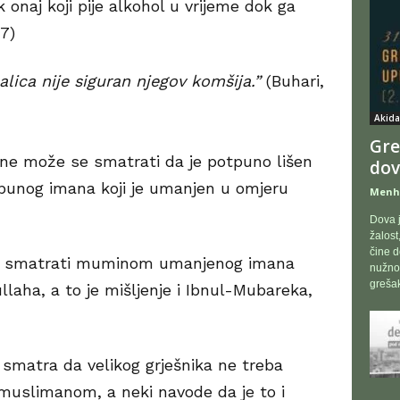
ik onaj koji pije alkohol u vrijeme dok ga
57)
calica nije siguran njegov komšija.”
(Buhari,
Akida
Gre
e ne može se smatrati da je potpuno lišen
dov
punog imana koji je umanjen u omjeru
Menh
Dova j
žalost
čine d
eba smatrati muminom umanjenog imana
nužno 
grešak
laha, a to je mišljenje i Ibnul-Mubareka,
matra da velikog grješnika ne treba
slimanom, a neki navode da je to i