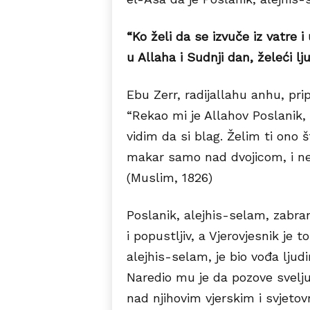
“Ko želi da se izvuče iz vatre
u Allaha i Sudnji dan, želeći lj
Ebu Zerr, radijallahu anhu, prip
“Rekao mi je Allahov Poslanik, 
vidim da si blag. Želim ti ono š
makar samo nad dvojicom, i ne 
(Muslim, 1826)
Poslanik, alejhis-selam, zabran
i popustljiv, a Vjerovjesnik je
alejhis-selam, je bio vođa ljudi
Naredio mu je da pozove svelj
nad njihovim vjerskim i svjeto