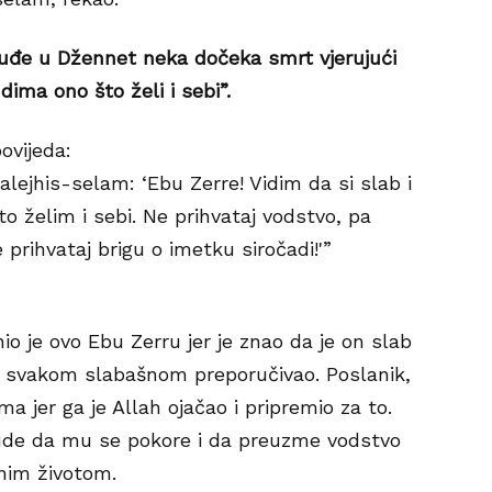
 i uđe u Džennet neka dočeka smrt vjerujući
udima ono što želi i sebi”.
ovijeda:
alejhis-selam: ‘Ebu Zerre! Vidim da si slab i
to želim i sebi. Ne prihvataj vodstvo, pa
prihvataj brigu o imetku siročadi!'”
io je ovo Ebu Zerru jer je znao da je on slab
 to svakom slabašnom preporučivao. Poslanik,
ma jer ga je Allah ojačao i pripremio za to.
ude da mu se pokore i da preuzme vodstvo
vnim životom.