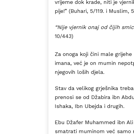
vrijeme dok krade, niti je vjern
pije!” (Buhari, 5/119. i Muslim, 
“Nije vjernik onaj od čijih smi
10/443)
Za onoga koji čini male grijeh
imana, već je on mumin nepot
njegovih loših djela.
Stav da velikog grješnika tr
prenosi se od Džabira ibn Abdul
Ishaka, Ibn Ubejda i drugih.
Ebu Džafer Muhammed ibn Ali s
smatrati muminom već samo mu