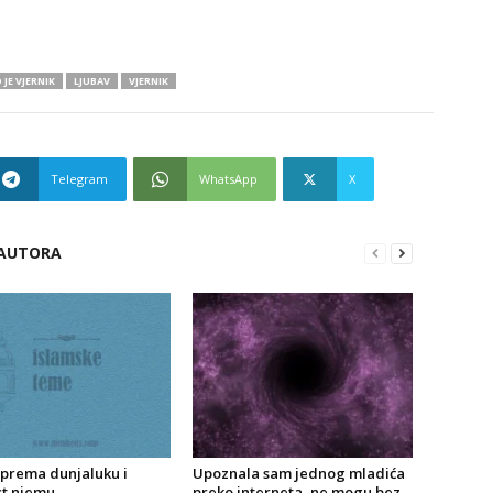
 JE VJERNIK
LJUBAV
VJERNIK
Telegram
WhatsApp
X
 AUTORA
 prema dunjaluku i
Upoznala sam jednog mladića
t njemu
preko interneta, ne mogu bez