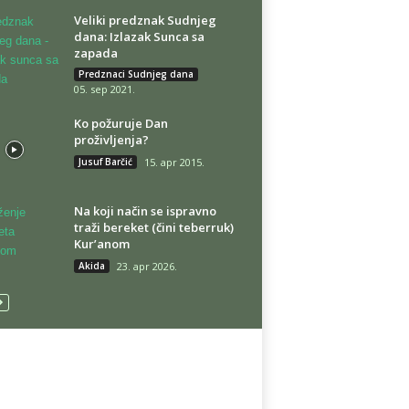
Veliki predznak Sudnjeg
dana: Izlazak Sunca sa
zapada
Predznaci Sudnjeg dana
05. sep 2021.
Ko požuruje Dan
proživljenja?
Jusuf Barčić
15. apr 2015.
Na koji način se ispravno
traži bereket (čini teberruk)
Kur’anom
Akida
23. apr 2026.