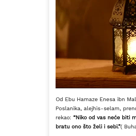
Od Ebu Hamaze Enesa ibn Malika
Poslanika, alejhis-selam, preno
rekao:
“Niko od vas neće biti 
bratu ono što želi i sebi.”
( Buha