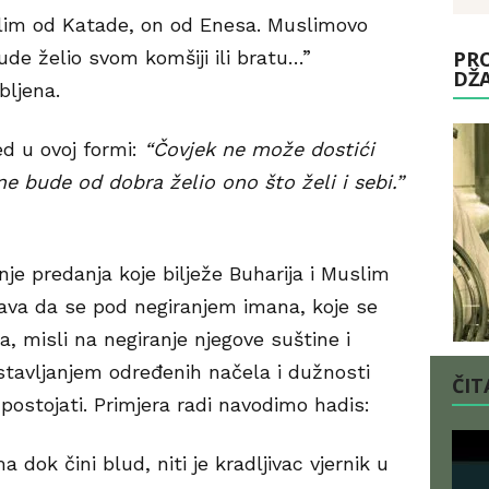
uslim od Katade, on od Enesa. Muslimovo
ude želio svom komšiji ili bratu…”
PRO
DŽ
bljena.
d u ovoj formi:
“Čovjek ne može dostići
ne bude od dobra želio ono što želi i sebi.”
je predanja koje bilježe Buharija i Muslim
java da se pod negiranjem imana, koje se
, misli na negiranje njegove suštine i
stavljanjem određenih načela i dužnosti
ČITA
 postojati. Primjera radi navodimo hadis:
a dok čini blud, niti je kradljivac vjernik u