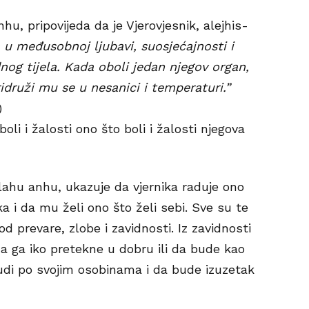
hu, pripovijeda da je Vjerovjesnik, alejhis-
a u međusobnoj ljubavi, suosjećajnosti i
dnog tijela. Kada oboli jedan njegov organ,
pridruži mu se u nesanici i temperaturi.”
)
oli i žalosti ono što boli i žalosti njegova
lahu anhu, ukazuje da vjernika raduje ono
ka i da mu želi ono što želi sebi. Sve su te
 prevare, zlobe i zavidnosti. Iz zavidnosti
da ga iko pretekne u dobru ili da bude kao
ljudi po svojim osobinama i da bude izuzetak