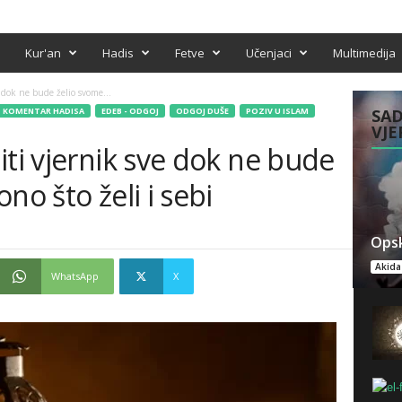
Kur'an
Hadis
Fetve
Učenjaci
Multimedija
 dok ne bude želio svome...
KOMENTAR HADISA
EDEB - ODGOJ
ODGOJ DUŠE
POZIV U ISLAM
SAD
VJE
iti vjernik sve dok ne bude
no što želi i sebi
Opsk
Akida
WhatsApp
X