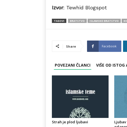
Izvor
: Tewhid Blogspot
TAGOVI
BRATSTVO
ISLAMSKO BRATSTVO
KO
Facebook
Share
POVEZANI ČLANCI
VIŠE OD ISTOG
Strah je plod ljubavi
Ljubav
odanos