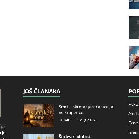
JOŠ ČLANAKA
POP
Rekai
Smrt… okretanje stranice, a
ne kraj priče
Akida
Rekaik
05. aug 2026.
Fetve
nja
Islam
nje
Šta kvari abdest