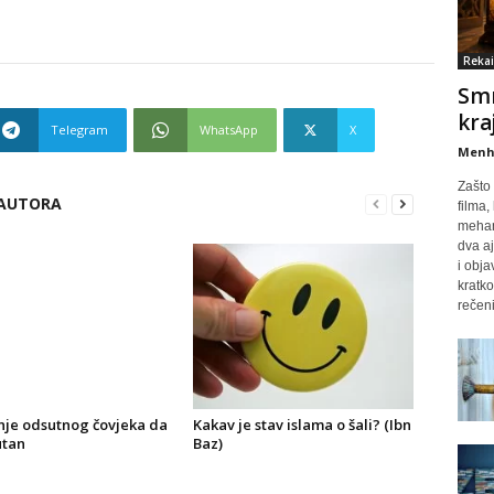
Rekai
Smr
kra
Telegram
WhatsApp
X
Menh
Zašto 
 AUTORA
filma,
mehan
dva aj
i obja
kratko
rečeni
enje odsutnog čovjeka da
Kakav je stav islama o šali? (Ibn
utan
Baz)