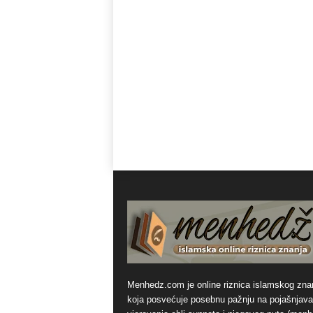
Menhedz.com je online riznica islamskog zna
koja posvećuje posebnu pažnju na pojašnjava