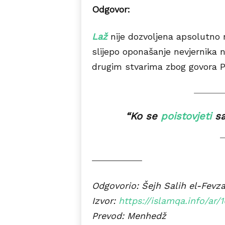
Odgovor:
Laž
nije dozvoljena apsolutno 
sl
ij
epo
oponašanje nevjernika n
drugim stvarima zbog govora P
“
Ko se
poistovjeti
sa
Odgovorio:
Š
ejh
S
alih
e
l-
Fevz
Izvor:
https://islamqa.info/ar/
Prevod: Menhedž