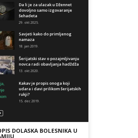
Da li je za ulazak u Džennet
dovoljno samo izgovaranje
šehadeta
29. okt 2025.
Savjeti kako do primljenog
namaza
18. jan 2019.
Šerijatski stav o pozajmljivanju
novca radi obavljanja hadždža
13. okt 2020.
Kakav je propis onoga koji
udara i davi prilikom šerijatskih
rukji?
15. dec 2019.
PIS DOLASKA BOLESNIKA U
AMIJU