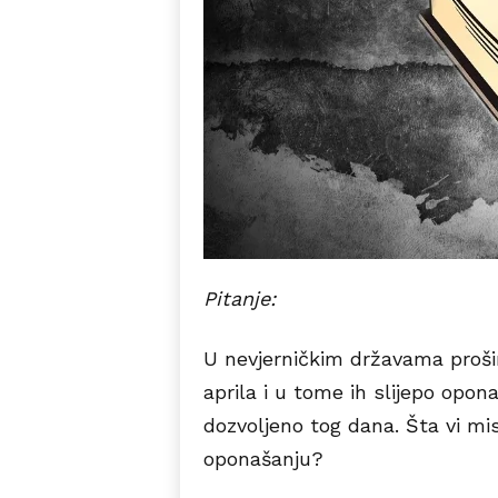
Pitanje:
U nevjerničkim državama proši
aprila i u tome ih slijepo opon
dozvoljeno tog dana.
Š
ta vi mi
oponašanju?