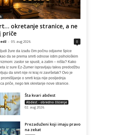
k
t… okretanje stranice, a ne
j priče
edž
-
05. aug 2026.
0
ljudi žure da izađu čim počnu odjavne špice
 kao da se prema smrti odnose istim psihološkim
izmom: zastor se spusti, a zatim – ništa? Kako
eta iz sure Ez-Zumer ispravljaju takvu predodžbu
vljuju da smrt nije ni kraj ni završetak? Ovo je
 promišljanje o smrti koja nije posljednja
ca priče, nego tek okretanje nove stranice.
Šta kvari abdest
Abdest - obredno čišćenje
02. aug 2026.
Prezaduženi koji imaju pravo
na zekat