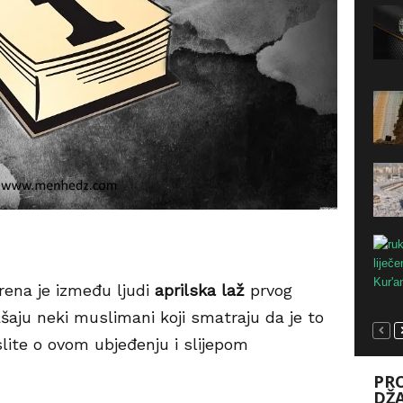
rena je između ljudi
aprilska laž
prvog
ašaju neki muslimani koji smatraju da je to
slite o ovom
ub
j
eđenju
i
sl
ij
epom
PRO
DŽ