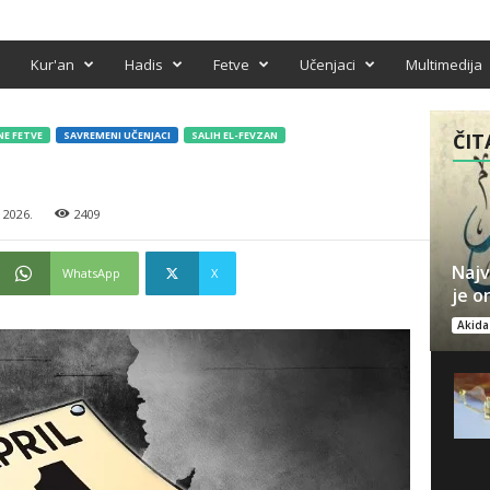
Kur'an
Hadis
Fetve
Učenjaci
Multimedija
E FETVE
SAVREMENI UČENJACI
SALIH EL-FEVZAN
ČIT
 2026.
2409
Najv
WhatsApp
X
je 
Akida