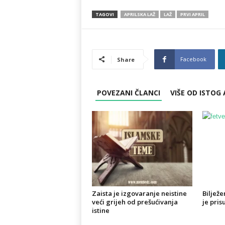
TAGOVI
APRILSKA LAŽ
LAŽ
PRVI APRIL
Facebook
Share
POVEZANI ČLANCI
VIŠE OD ISTOG
Zaista je izgovaranje neistine
Biljež
veći grijeh od prešućivanja
je pris
istine