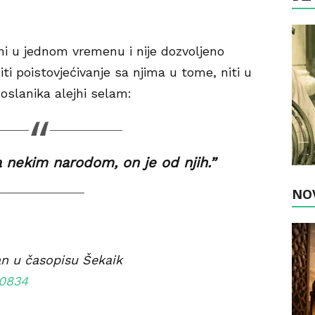
ni u jednom vremenu i nije dozvoljeno
iti
poistov
j
ećivanje
sa njima u tome, niti u
oslanika alejhi selam:
 nekim narodom, on je od njih.”
NO
a
n
u časopisu Šekaik
10834