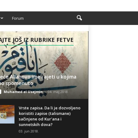
Forum
AJTE JOŠ IZ RUBRIKE FETVE
eće Allahovo ime i ajeti u kojima
ono spomenuto
Muhamed el Usejmin
-
04. maj 2018.
Vrste zapisa. Da li je dozvoljeno
koristiti zapise (talismane)
sačinjene od Kur'ana i
sunnetskih dova?
03. jun 2018.