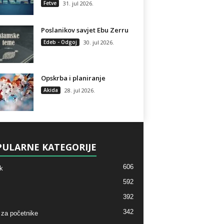
Fetve
31. jul 2026.
Poslanikov savjet Ebu Zerru
Edeb - Odgoj
30. jul 2026.
Opskrba i planiranje
Akida
28. jul 2026.
ULARNE KATEGORIJE
606
k
592
392
342
 za početnike