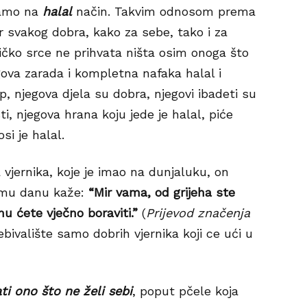
samo na
halal
način. Takvim odnosom prema
or svakog dobra, kako za sebe, tako i za
ničko srce ne prihvata ništa osim onoga što
gova zarada i kompletna nafaka halal i
jep, njegova djela su dobra, njegovi ibadeti su
i, njegova hrana koju jede je halal, piće
si je halal.
vjernika, koje je imao na dunjaluku, on
emu danu kaže:
“Mir vama, od grijeha ste
mu ćete vječno boraviti.”
(
Prijevod značenja
ebivalište samo dobrih vjernika koji ce ući u
i ono što ne želi sebi
, poput pčele koja