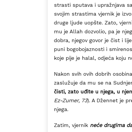
strasti sputava i upražnjava 
svojim strastima vjernik je izv
druge ljude uopšte. Zato, vjer
mu je Allah dozvolio, pa je nje
dobra, njegov govor je čist i li
puni bogobojaznosti i smirenost
koje pije je halal, odjeća koju no
Nakon svih ovih dobrih osobina 
zaslužuje da mu se na Sudnj
čisti, zato uđite u njega, u nje
Ez-Zumer, 73
). A Džennet je pr
njega.
Zatim, vjernik
neće drugima dat