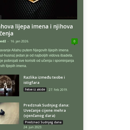
ahova lijepa imena i njihova
čenja
edž
-
16. jan 2026.
0
žavanje Allahu putem Njegovih lijepih imena
l-husna) jedan je od najboljih vidova ibadeta.
je pobrojati sve korisiti od učenja i spominjanja
vih lijepih imena.
Razlika između teobe i
istigfara
Fetve iz akide
27. feb 2019.
Predznak Sudnjeg dana:
Uvećanje cijene mehra
(vjenčanog dara)
Predznaci Sudnjeg dana
24. jun 2023.