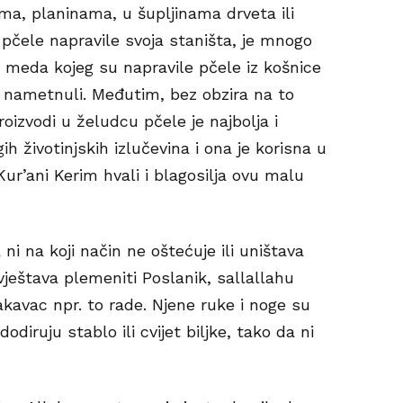
a, planinama, u šupljinama drveta ili
pčele napravile svoja staništa, je mnogo
i od meda kojeg su napravile pčele iz košnice
di nametnuli. Međutim, bez obzira na to
roizvodi u želudcu pčele je najbolja i
ih životinjskih izlučevina i ona je korisna u
ur’ani Kerim hvali i blagosilja ovu malu
ni na koji način ne oštećuje ili uništava
vještava plemeniti Poslanik, sallallahu
kakavac npr. to rade. Njene ruke i noge su
odiruju stablo ili cvijet biljke, tako da ni