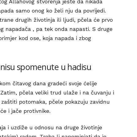
og Allahovog stvorenja jeste da nikada
pada samo onog ko želi nju da povrijedi.
ne drugih životinja ili ljudi, pčela će prvo
og napadača , pa tek onda napasti. S druge
rimjer kod ose, koja napada i zbog
 nisu spomenute u hadisu
okom čitavog dana gradeći svoje ćelije
 Zatim, pčela veliki trud ulaže i na čuvanju i
zaštiti potomaka, pčele pokazuju zavidnu
e i jače protivnike.
aja i uzdiže u odnosu na druge životinje
tskim) radom. Treba li napominjati da je