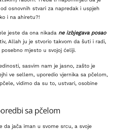
od osnovnih stvari za napredak i uspjeh
ko i na ahiretu?!
ele jeste da ona nikada
ne izbjegava posao
iv, Allah ju je stvorio takvom da šuti i radi,
 posebno mjesto u svojoj ćeliji.
dinosti, sasvim nam je jasno, zašto je
ejhi ve sellem, uporedio vjernika sa pčelom,
 pčele, vidimo da su to, ustvari, osobine
sporedbi sa pčelom
se da jača iman u svome srcu, a svoje