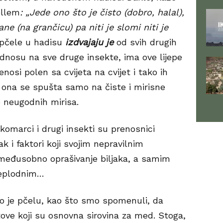
ellem
: „Jede ono što je čisto (dobro, halal),
ane (na grančicu) pa niti je slomi niti je
pčele u hadisu
izdvajaju je
od svih drugih
dnosu na sve druge insekte, ima ove lijepe
enosi polen sa cvijeta na cvijet i tako ih
ona se spušta samo na čiste i mirisne
e neugodnih mirisa.
komarci i drugi insekti su prenosnici
k i faktori koji svojim nepravilnim
međusobno oprašivanje biljaka, a samim
neplodnim…
uo je pčelu, kao što smo spomenuli, da
etove koji su osnovna sirovina za med. Stoga,