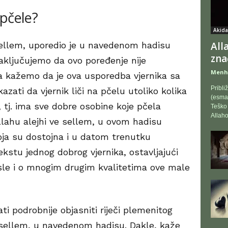
 pčele?
Akida
 sellem, uporedio je u navedenom hadisu
All
zna
zaključujemo da ovo poređenje nije
Menh
a kažemo da je ova usporedba vjernika sa
Pribli
ati da vjernik liči na pčelu utoliko kolika
(esmau
, tj. ima sve dobre osobine koje pčela
Teško 
Allaho
allahu alejhi ve sellem, u ovom hadisu
ja su dostojna i u datom trenutku
kstu jednog dobrog vjernika, ostavljajući
isle i o mnogim drugim kvalitetima ove male
 podrobnije objasniti riječi plemenitog
e sellem, u navedenom hadisu. Dakle, kaže