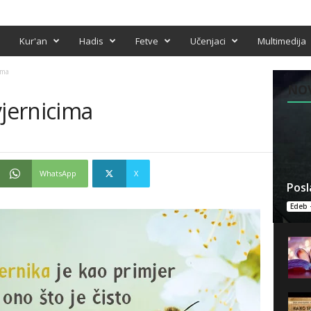
Kur'an
Hadis
Fetve
Učenjaci
Multimedija
ima
NO
vjernicima
WhatsApp
X
Posl
Edeb 