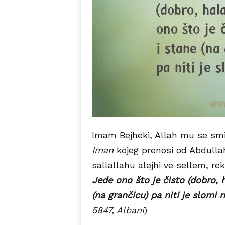
Imam Bejheki, Allah mu se smilo
Iman
kojeg prenosi od Abdullah
sallallahu alejhi ve sellem, rek
Jede ono što je čisto (dobro, h
(na grančicu) pa niti je slomi ni
5847, Albani
)