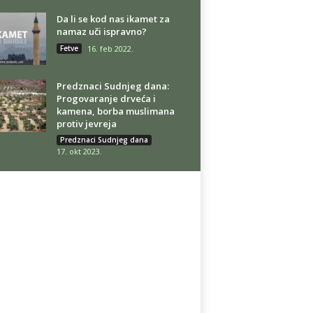
Da li se kod nas ikamet za
namaz uči ispravno?
Fetve
16. feb 2022.
Predznaci Sudnjeg dana:
Progovaranje drveća i
kamena, borba muslimana
protiv jevreja
Predznaci Sudnjeg dana
17. okt 2023.