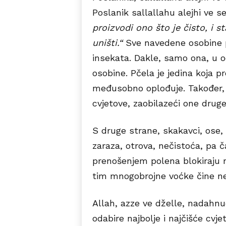
Poslanik sallallahu alejhi ve s
proizvodi ono što je čisto, i st
uništi.“
Sve navedene osobine 
insekata. Dakle, samo ona, u o
osobine. Pčela je jedina koja pr
međusobno oplođuje. Također, 
cvjetove, zaobilazeći one drug
S druge strane, skakavci, ose, 
zaraza, otrova, nečistoća, pa ča
prenošenjem polena blokiraju 
tim mnogobrojne voćke čine 
Allah, azze ve dželle, nadahn
odabire najbolje i najčišće cvj