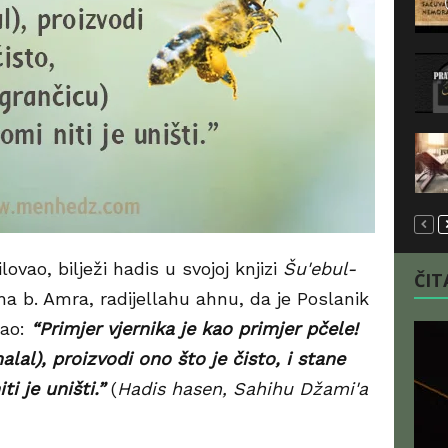
vao, bilježi hadis u svojoj knjizi
Šu'ebul-
ČITA
a b. Amra, radijellahu ahnu, da je Poslanik
ao:
“Primjer vjernika je kao primjer pčele!
alal), proizvodi ono što je čisto, i stane
ti je uništi.”
(
Hadis hasen, Sahihu Džami'a