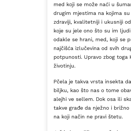
med koji se može naći u šumam
drugim mjestima na kojima su 
zdraviji, kvalitetniji i ukusnij
koje su jele ono što su im lju
odakle se hrani, med, koji se p
najčišća izlučevina od svih drug
potpunosti. Upravo zbog toga K
životinju.
Pčela je takva vrsta insekta da 
biljku, kao što nas o tome oba
alejhi ve sellem. Dok osa ili s
takve građe da nježno i brižno d
na koji način ne pravi štetu.