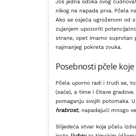
Još jedna odlika ovog čudnovat
nikog ne napada prva. Pčela na
Ako se osjeća ugroženom od stra
zujanjem upozoriti potencijaln
strane, opet imamo suprotan p
najmanjeg pokreta zvuka.
Posebnosti pčele koje
Pčela uporno radi i trudi se, t
(saće), a time i čitave gradove.
pomaganju svojih potomaka. U 
hrabrost
, napadajući mnogo već
Slijedeća stvar koja pčelu izdv
jeste
ljubav
za timskim (džema