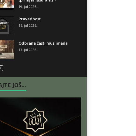
(primjer Jusufa a.s.)
19. jul 2026.
Pravednost
15. jul 2026.
Odbrana časti muslimana
13. jul 2026.
JTE JOŠ...