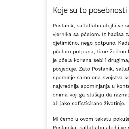
Koje su to posebnosti
Poslanik, sallallahu alejhi ve
vjernika sa pčelom. Iz hadisa 
djelimično, nego potpuno. Kad
pčelom potpuna, time želimo kaz
je pčela korisna sebi i drugima
posjeduje. Zato Poslanik, sall
spominje samo ona svojstva ko
najvrednija spominjanja u konte
onima koji ga slušaju da razm
ali jako sofisticirane životinje.
Mi ćemo u ovom tekstu pokušati
Poslanika, sallallahu alejhi v