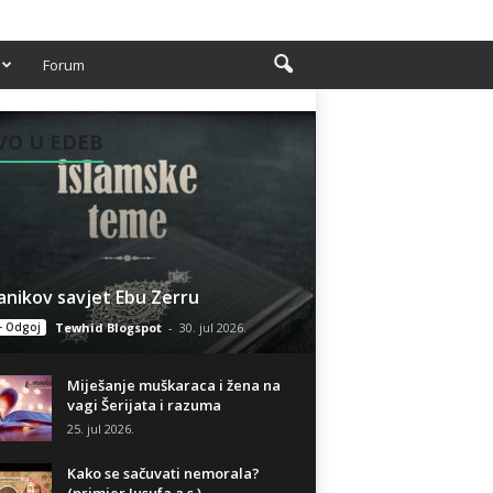
Forum
VO U EDEB
anikov savjet Ebu Zerru
- Odgoj
Tewhid Blogspot
-
30. jul 2026.
Miješanje muškaraca i žena na
vagi Šerijata i razuma
25. jul 2026.
Kako se sačuvati nemorala?