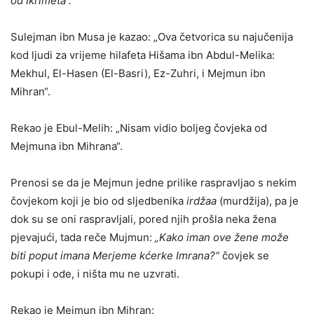
od Ikrimeta“.
Sulejman ibn Musa je kazao: „Ova četvorica su najučenija
kod ljudi za vrijeme hilafeta Hišama ibn Abdul-Melika:
Mekhul, El-Hasen (El-Basri), Ez-Zuhri, i Mejmun ibn
Mihran“.
Rekao je Ebul-
M
elih: „Nisam vidio boljeg čovjeka od
Mejmuna ibn Mihrana“.
Prenosi se da je Mejmun jedne prilike raspravljao s nekim
čovjekom koji je bio od sljedbenika
i
rdža
a
(murdžija)
, pa je
dok su se oni raspravljali, pored njih prošla neka žena
pjevajući, t
a
da reče Mujmun:
„Kako iman ove žene može
biti poput imana Merjeme kćerke Imrana?“
čovjek se
pokupi i ode, i ništa mu ne uzvrati.
Rekao je Mejmun ibn Mihran: