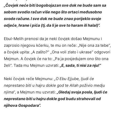
„Čovjek neće biti bogobojazan sve dok ne bude sam sa
sobom svodio račun više nego što ortaci međusobno
svode račune. I sve dok ne bude znao porijeklo svoje
odjeće, hrane i pića (tj. da li je sve to haram ili halal)“.
Ebul-
M
elih prenosi da je neki čovjek došao Mejmunu i
zaprosio njegovu k
ć
erku, te mu on reče: „Nije ona za tebe“,
a čovjek upita: „A zašto?“ „Ona voli zlato i ukrase“ odgovori
Mejmun. A čovjek će na to: „Pa ja posjedujem ono što ona
želi“.
T
ada mu Mejmun uzvrati:
„E, sada, ti nisi za nju!“
Neki čovjek reče Mejmunu:
„O Ebu Ejjube, ljudi će
neprestano biti u hajru dokle god te Allah poživio
medju
njima“
, a Mejmun mu uzvrati:
„Gledaj svoja posla, ljudi će
neprestano biti u hajru dokle god budu strahovali od
njihova Gospodara“.