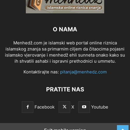
O NAMA
Menhedž.com je islamski web portal online riznica
islamskog znanja sa primarnim ciljem da čitaocima pojasni
islamsko vjerovanje i menhedž ehli sunneta onako kako su
ih shvatili ashabi i ispravni prethodnici u ummetu.
Kontaktirajte nas:
pitanja@menhedz.com
PRATITE NAS
Facebook
X
Youtube