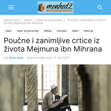
Naslovnica
Islam
Islam za početnike
Poučne i zanimljive crtice iz
života Mejmuna ibn Mihrana
Islam
Islam za početnike
Rekaik
Učenjaci
Selefi
Historija
Poučne i zanimljive crtice iz
Selefu salih
života Mejmuna ibn Mihrana
Od
Islam web
-
Datum uređivanja: 17. okt 2021.