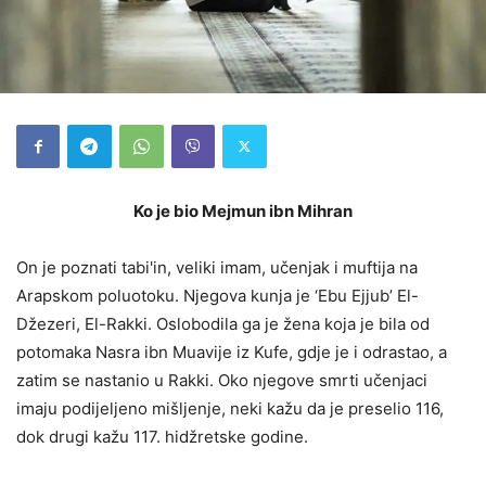
Ko je bio Mejmun ibn Mihran
On je poznati tabi'in, veliki imam, učenjak i muftija na
Arapskom poluotoku. Njegova kunja je ‘Ebu Ejjub’ El-
Džezeri, El-Rakki. Oslobodila ga je žena koja je bila od
potomaka Nasra ibn Muavije iz Kufe, gdje je i odrastao, a
zatim se nastanio u Rakki. Oko njegove smrti učenjaci
imaju podijeljeno mišljenje, neki kažu da je preselio 116,
dok drugi kažu 117. hidžretske
godine
.