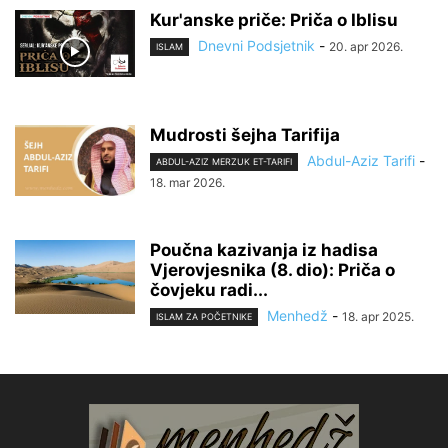
Kur'anske priče: Priča o Iblisu
Dnevni Podsjetnik
-
20. apr 2026.
ISLAM
Mudrosti šejha Tarifija
Abdul-Aziz Tarifi
-
ABDUL-AZIZ MERZUK ET-TARIFI
18. mar 2026.
Poučna kazivanja iz hadisa
Vjerovjesnika (8. dio): Priča o
čovjeku radi...
Menhedž
-
18. apr 2025.
ISLAM ZA POČETNIKE