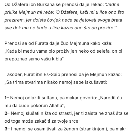
Od Džafera ibn Burkana se prenosi da je rekao:
“
J
edne
prilike Mejmun mi reče: ‘O Džafere, kaži mi u lice ono što
prezirem, jer doista čovjek neće savjetovati svoga brata
sve dok mu ne bude u lice kazao ono što on prezire’.“
Prenosi se od Furata da je čuo Mejmuna kako kaže:
„Kada bi među vama bio p
r
oživljen neko od selefa, on bi
prepoznao samo vašu kiblu“.
Također, Furat ibn Es-Saib prenosi da je Mejmun kazao:
„Sa trima stvarima nikako nemoj sebe iskušavati:
1
– Nemoj odlaziti sultanu, pa makar govorio: „Naredit ću
mu da bude pokoran Allahu“
;
2
– Nemoj slušati ništa od strasti, jer ti zaista ne znaš šta se
od toga može zakačiti za tvoje srce;
3
– I nemoj se osamljivati za ženom (strankinjom), pa makr i