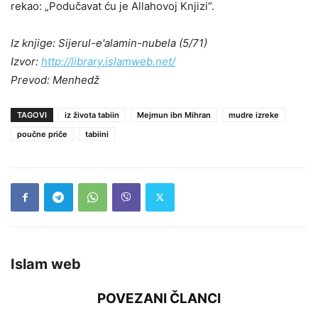
rekao: „Podučavat ću je Allahovoj Knjizi“.
Iz knjige: Sijerul-e'alamin-nubela (5/71)
Izvor:
http://library.islamweb.net/
Prevod: Menhed
ž
TAGOVI
iz života tabiin
Mejmun ibn Mihran
mudre izreke
poučne priče
tabiini
Islam web
POVEZANI ČLANCI