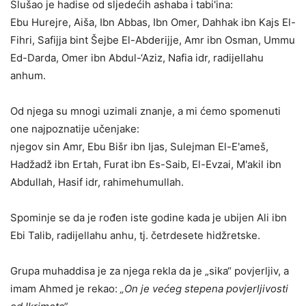
Slušao je hadise od sljedećih ashaba i tabi'ina:
Ebu Hurejre, Aiša, Ibn Abbas, Ibn Omer, Dahhak ibn Kajs El-
Fihri, Safijja bint Šejbe El-Abderijje, Amr ibn Osman, Ummu
Ed-Darda, Omer ibn Abdul-‘Aziz, Nafia idr, radijellahu
anhum.
Od njega su mnogi uzimali znanje, a mi ćemo spomenuti
one najpoznatije učenjake:
n
jegov sin Amr, Ebu Bišr ibn Ijas, Sulejman El-E'ameš,
Hadžadž ibn Ertah, Furat ibn Es-Saib, El-Evzai, M'akil ibn
Abdullah, Hasif idr, rahimehumullah.
Spominje se da je rođen iste godine kada je ubijen Ali ibn
Ebi Talib, radijellahu anhu, tj. četrdesete hidžretske.
Grupa muhaddisa je za njega rekla da je „sika“ povjerljiv, a
imam Ahmed je rekao:
„On je većeg stepena povjerljivosti