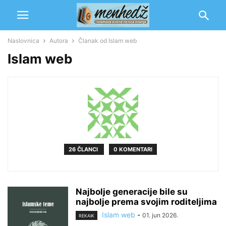
Naslovnica
Autora
Članak od Islam web
Islam web
26 ČLANCI
0 KOMENTARI
Najbolje generacije bile su
najbolje prema svojim roditeljima
Islam web
-
01. jun 2026.
REKAIK