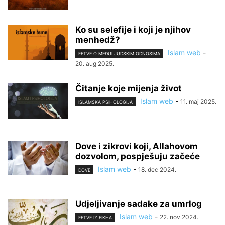
Ko su selefije i koji je njihov
menhedž?
Islam web
-
FETVE O MEĐULJUDSKIM ODNOSIMA
20. aug 2025.
Čitanje koje mijenja život
Islam web
-
11. maj 2025.
ISLAMSKA PSIHOLOGIJA
Dove i zikrovi koji, Allahovom
dozvolom, pospješuju začeće
Islam web
-
18. dec 2024.
DOVE
Udjeljivanje sadake za umrlog
Islam web
-
22. nov 2024.
FETVE IZ FIKHA