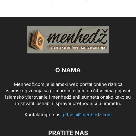
O NAMA
Menhedž.com je islamski web portal online riznica
islamskog znanja sa primarnim ciljem da čitaocima pojasni
islamsko vjerovanje i menhedž ehli sunneta onako kako su
ih shvatili ashabi i ispravni prethodnici u ummetu.
Kontaktirajte nas:
pitanja@menhedz.com
PRATITE NAS