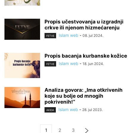
Propis učestvovanja u izgradnji
crkve ili njenom hizmećarenju
Islam web
-
08. jul 2024.
FETVE
Propis bacanja kurbanske kožice
Islam web
-
18. jun 2024.
FETVE
Analiza govora: „Ima otkrivenih
koje su bolje od mnogih
pokrivenih!“
Islam web
-
28. jul 2023.
AKIDA
1
2
3