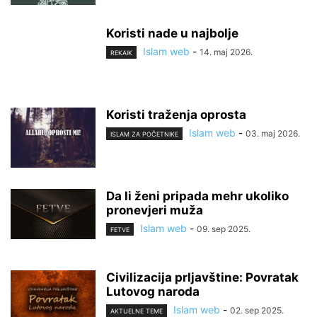
Koristi nade u najbolje
Islam web
-
14. maj 2026.
REKAIK
Koristi traženja oprosta
Islam web
-
03. maj 2026.
ISLAM ZA POČETNIKE
Da li ženi pripada mehr ukoliko
pronevjeri muža
Islam web
-
09. sep 2025.
FETVE
Civilizacija prljavštine: Povratak
Lutovog naroda
Islam web
-
02. sep 2025.
AKTUELNE TEME