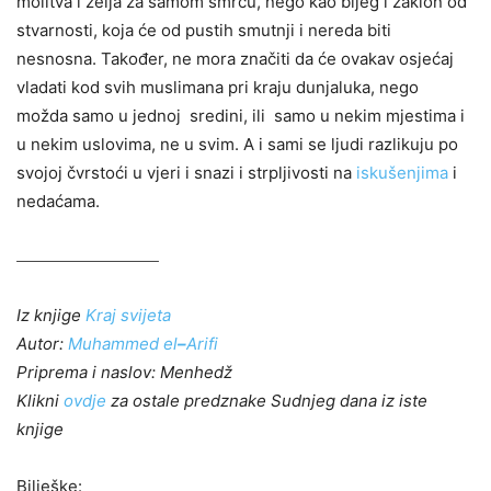
molitva i želja za samom smrću, nego kao bijeg i zaklon od
stvarnosti, koja će od pustih smutnji i nereda biti
nesnosna. Također, ne mora značiti da će ovakav osjećaj
vladati kod svih muslimana pri kraju dunjaluka, nego
možda samo u jednoj sredini, ili samo u nekim mjestima i
u nekim uslovima, ne u svim. A i sami se ljudi razlikuju po
svojoj čvrstoći u vjeri i snazi i strpljivosti na
iskušenjima
i
nedaćama.
Iz knjige
Kraj svijeta
Autor:
Muhammed el
–
Arifi
Priprema i naslov: Menhedž
Klikni
ovdje
za ostale predznake Sudnjeg dana iz iste
knjige
Bilješke: