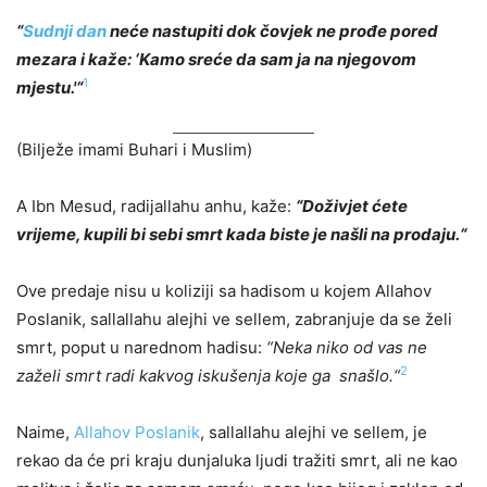
“
Sudnji dan
neće nastupiti dok čovjek ne prođe pored
mezara i kaže: ‘Kamo sreće da sam ja na njegovom
1
mjestu.'“
(Bilježe imami Buhari i Muslim)
A Ibn Mesud, radijallahu anhu, kaže:
“Doživjet ćete
vrijeme, kupili bi sebi smrt kada biste je našli na prodaju.“
Ove predaje nisu u koliziji sa hadisom u kojem Allahov
Poslanik, sallallahu alejhi ve sellem, zabranjuje da se želi
smrt, poput u narednom hadisu:
“Neka niko od vas ne
2
zaželi smrt radi kakvog iskušenja koje ga snašlo.“
Naime,
Allahov Poslanik
, sallallahu alejhi ve sellem, je
rekao da će pri kraju dunjaluka ljudi tražiti smrt, ali ne kao