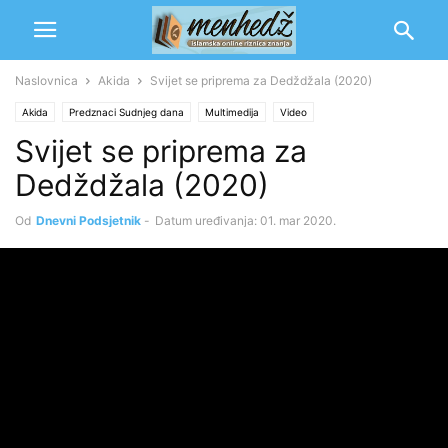
Naslovnica
Akida
Svijet se priprema za Dedždžala (2020)
Akida
Predznaci Sudnjeg dana
Multimedija
Video
Svijet se priprema za
Dedždžala (2020)
Od
Dnevni Podsjetnik
-
Datum uređivanja: 01. mar 2020.