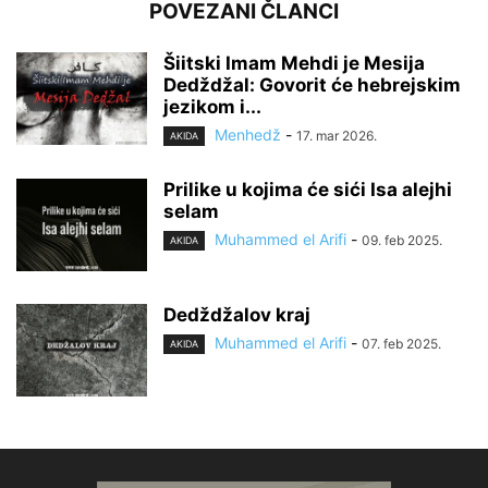
POVEZANI ČLANCI
Šiitski Imam Mehdi je Mesija
Dedždžal: Govorit će hebrejskim
jezikom i...
Menhedž
-
17. mar 2026.
AKIDA
Prilike u kojima će sići Isa alejhi
selam
Muhammed el Arifi
-
09. feb 2025.
AKIDA
Dedždžalov kraj
Muhammed el Arifi
-
07. feb 2025.
AKIDA