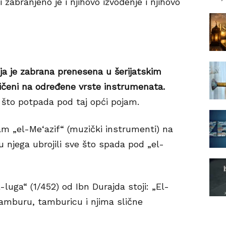
zabranjeno je i njihovo izvođenje i njihovo
ja je zabrana prenesena u šerijatskim
ičeni na određene vrste instrumenata.
što potpada pod taj opći pojam.
ojam „el-Me‘azif“ (muzički instrumenti) na
 njega ubrojili sve što spada pod „el-
luga“ (1/452) od Ibn Durajda stoji: „El-
tamburu, tamburicu i njima slične