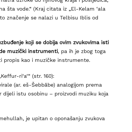
na šta vode.“ (Kraj citata iz „El-Kelam ‘ala
sto značenje se nalazi u Telbisu Iblis od
zbuđenje koji se dobija ovim zvukovima isti
vode muzički instrumenti
, pa ih je zbog toga
sti propis kao i muzičke instrumente.
ffur-ri‘a‘“ (str. 160):
virale (ar. eš-Šebbābe) analogijom prema
dijeli istu osobinu – proizvodi muziku koja
imehullah, je upitan o oponašanju zvukova