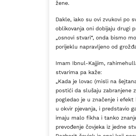
žene.
Dakle, iako su ovi zvukovi po s
oblikovanja oni dobijaju drugi 
„osnovi stvari“, onda bismo mor
porijeklu napravljeno od grožđa
Imam Ibnul-Kajjim, rahimehull
stvarima pa kaže:
„Kada je lovac (misli na šejtan
postići da slušaju zabranjene 
pogledao je u značenje i efekt 
u okvir pjevanja, i predstavio g
imaju malo fikha i tanko znan
prevođenje čovjeka iz jedne stv
Razborit čovjek je onaj koji po