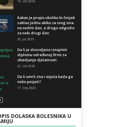
15. okt 2024.
Kakav je propis ukoliko bi čovjek
zaklao jednu akiku za svog sina
na sedmi dan, a drugu odgodio
za neki drugi dan
29. jul 2025.
Da li je dozvoljeno iznajmiti
diplomu određenoj firmi za
obavljanje djelatnosti
22. okt 2018.
Da li umrli zna i osjeća kada ga
neko posjeti?
17. maj 2023.
PIS DOLASKA BOLESNIKA U
AMIJU