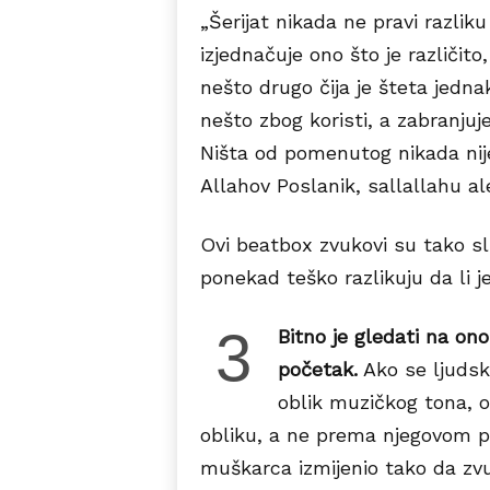
„Šerijat nikada ne pravi razliku
izjednačuje ono što je različito
nešto drugo čija je šteta jednak
nešto zbog koristi, a zabranjuje
Ništa od pomenutog nikada nij
Allahov Poslanik, sallallahu al
Ovi beatbox zvukovi su tako sli
ponekad teško razlikuju da li 
3
Bitno je gledati na on
početak.
Ako se ljudski
oblik muzičkog tona, 
obliku, a ne prema njegovom po
muškarca izmijenio tako da zvuč