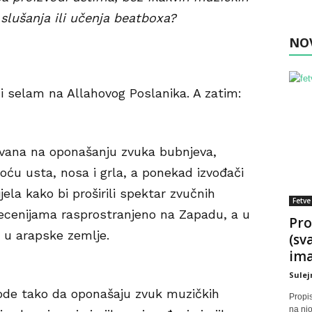
slušanja ili učenja beatboxa?
NO
 i selam na Allahovog Poslanika. A zatim:
vana na oponašanju zvuka bubnjeva,
ću usta, nosa i grla, a ponekad izvođači
ijela kako bi proširili spektar zvučnih
Fetve
decenijama rasprostranjeno na Zapadu, a u
Pro
i u arapske zemlje.
(sv
ima
Sulej
zvode tako da oponašaju zvuk muzičkih
Propi
na nj