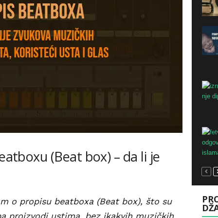
eatboxu (Beat box) – da li je
PRO
tam o propisu beatboxa (Beat box), što su
DŽ
ba proizvodi ustima, bez ikakvih muzičkih