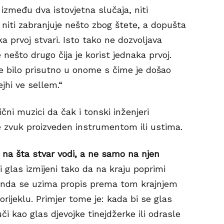
 između dva istovjetna slučaja, niti
, niti zabranjuje nešto zbog štete, a dopušta
a prvoj stvari. Isto tako ne dozvoljava
 nešto drugo čija je korist jednaka prvoj.
e bilo prisutno u onome s čime je došao
ejhi ve sellem.“
čni muzici da čak i tonski inženjeri
je zvuk proizveden instrumentom ili ustima.
o na šta stvar vodi, a ne samo na njen
 glas izmijeni tako da na kraju poprimi
onda se uzima propis prema tom krajnjem
rijeklu. Primjer tome je: kada bi se glas
i kao glas djevojke tinejdžerke ili odrasle