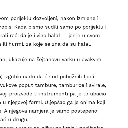
vom porijeklu dozvoljeni, nakon izmjene i
propis. Kada bismo sudili samo po porijeklu i
ali reći da je i vino halal — jer je u svom
 ili hurmi, za koje se zna da su halal.
ah, ukazuje na šejtanovu varku u ovakvim
a) izgubio nadu da će od pobožnih ljudi
zvukove poput tambure, tamburice i svirale,
koji proizvode ti instrumenti pa je to ubacio
a u njegovoj formi. Uljepšao ga je onima koji
je. A njegova namjera je samo postepeno
ari u drugu.
smatra uzroke do njihovog kraja i posljedica,