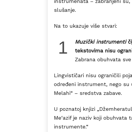
instrumenata – zabranjeni su, i 
slušanje.
Na to ukazuje više stvari:
1
Muzički instrumenti
či
tekstovima nisu ogran
Zabrana obuhvata sve 
Lingvističari nisu ograničili p
određeni instrument, nego su u
Melahi“ – sredstva zabave.
U poznatoj knjizi „Džemheratul-
Me‘azif je naziv koji obuhvata 
instrumente.“