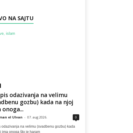
VO NA SAJTU
pis odazivanja na velimu
adbenu gozbu) kada na njoj
 onoga...
man el Ulvan
-
07. aug 2026.
0
s odazivanja na velimu (svadbenu gozbu) kada
oj ima onoga što je haram