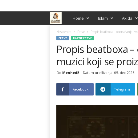
PRIJAVA / REGISTRACIJA
M
Home
Islam
Akida
e
Naslovnica
Fetve
Propis beatboxa – oponašanja zvu
FETVE
RAZNE FETVE
Propis beatboxa –
n
muzici koji se pro
h
e
Od
Menhedž
-
Datum uređivanja: 05. dec 2025.
d
Facebook
Telegram
ž