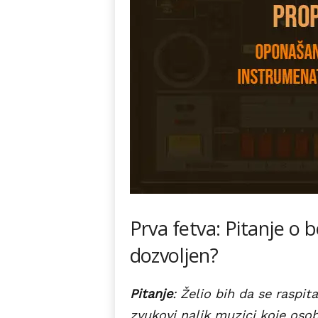
Prva fetva: Pitanje o b
dozvoljen?
Pitanje
: Želio bih da se raspi
zvukovi nalik muzici koje oso