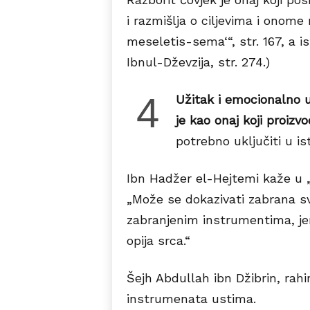
i razmišlja o ciljevima i onome 
meseletis-sema‘“, str. 167, a i
Ibnul-Dževzija, str. 274.)
4
Užitak i emocionalno u
je kao onaj koji proiz
potrebno uključiti u i
Ibn Hadžer el-Hejtemi kaže u „Ke
„Može se dokazivati zabrana s
zabranjenim instrumentima, jer 
opija srca.“
Šejh Abdullah ibn Džibrin, rah
instrumenata ustima.