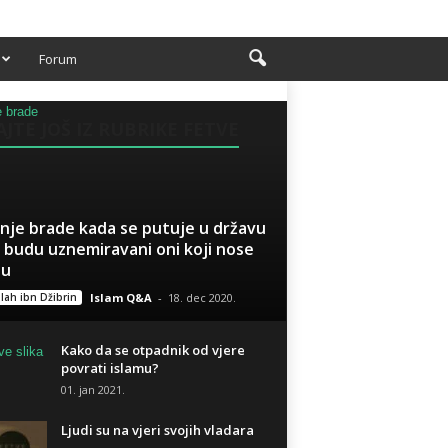
Forum
AJTE JOŠ IZ RUBRIKE FETVE
anje brade kada se putuje u državu
 budu uznemiravani oni koji nose
du
lah ibn Džibrin
Islam Q&A
-
18. dec 2020.
Kako da se otpadnik od vjere
povrati islamu?
01. jan 2021.
Ljudi su na vjeri svojih vladara