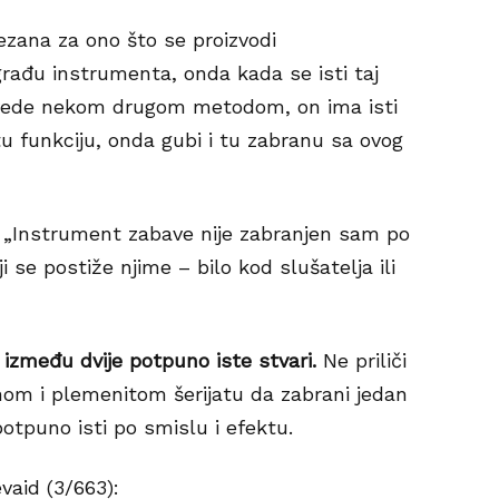
zana za ono što se proizvodi
ađu instrumenta, onda kada se isti taj
zvede nekom drugom metodom, on ima isti
tu funkciju, onda gubi i tu zabranu sa ovog
): „Instrument zabave nije zabranjen sam po
i se postiže njime – bilo kod slušatelja ili
u između dvije potpuno iste stvari.
Ne priliči
nom i plemenitom šerijatu da zabrani jedan
potpuno isti po smislu i efektu.
vaid (3/663):