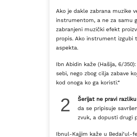
Ako je dakle zabrana muzike ve
instrumentom, a ne za samu gr
zabranjeni muzički efekt proi
propis. Ako instrument izgubi 
aspekta.
Ibn Abidin kaže (Hašija, 6/350
sebi, nego zbog cilja zabave koj
kod onoga ko ga koristi.“
2
Šerijat ne pravi razlik
da se pripisuje savrše
zvuk, a dopusti drugi 
Ibnul-Kajjim kaže u Bedai‘ul-fe