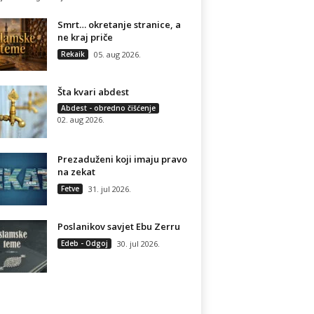
Smrt… okretanje stranice, a
ne kraj priče
Rekaik
05. aug 2026.
Šta kvari abdest
Abdest - obredno čišćenje
02. aug 2026.
Prezaduženi koji imaju pravo
na zekat
Fetve
31. jul 2026.
Poslanikov savjet Ebu Zerru
Edeb - Odgoj
30. jul 2026.