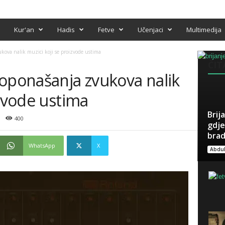
Kur'an
Hadis
Fetve
Učenjaci
Multimedija
kova nalik muzici koji se proizvode ustima
ČIT
 oponašanja zvukova nalik
izvode ustima
Brij
400
gdje
bra
WhatsApp
X
Abdul