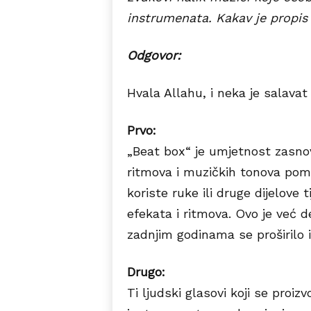
instrumenata. Kakav je propis 
Odgovor:
Hvala Allahu, i neka je salavat
Prvo:
„Beat box“ je umjetnost zasno
ritmova i muzičkih tonova pomo
koriste ruke ili druge dijelove t
efekata i ritmova. Ovo je već 
zadnjim godinama se proširilo 
Drugo:
Ti ljudski glasovi koji se proi