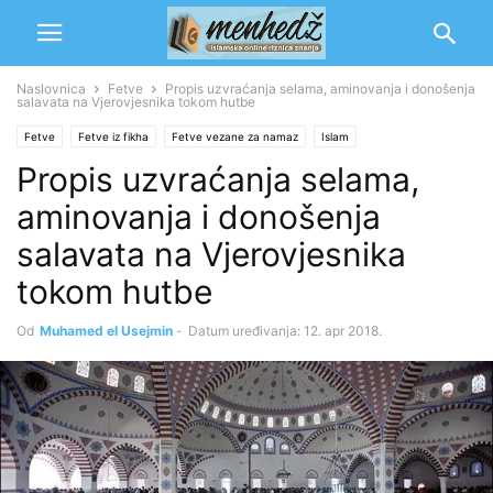
Naslovnica
Fetve
Propis uzvraćanja selama, aminovanja i donošenja
salavata na Vjerovjesnika tokom hutbe
Fetve
Fetve iz fikha
Fetve vezane za namaz
Islam
Propis uzvraćanja selama,
Savremeni učenjaci
Muhamed b. Salih el-Usejmin
Namaz
aminovanja i donošenja
salavata na Vjerovjesnika
tokom hutbe
Od
Muhamed el Usejmin
-
Datum uređivanja: 12. apr 2018.