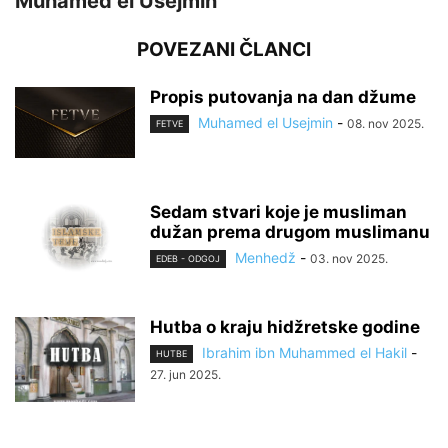
Muhamed el Usejmin
POVEZANI ČLANCI
Propis putovanja na dan džume
Muhamed el Usejmin
-
08. nov 2025.
FETVE
Sedam stvari koje je musliman
dužan prema drugom muslimanu
Menhedž
-
03. nov 2025.
EDEB - ODGOJ
Hutba o kraju hidžretske godine
Ibrahim ibn Muhammed el Hakil
-
HUTBE
27. jun 2025.