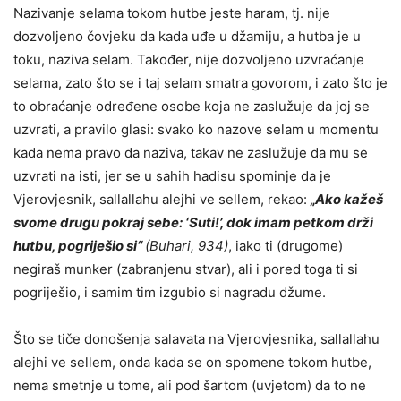
Nazivanje selama tokom hutbe jeste haram, tj. nije
dozvoljeno čovjeku da kada uđe u džamiju, a hutba je u
toku, naziva selam. Također, nije dozvoljeno uzvraćanje
selama, zato što se i taj selam smatra govorom, i zato što je
to obraćanje određene osobe koja ne zaslužuje da joj se
uzvrati, a pravilo glasi: svako ko nazove selam u momentu
kada nema pravo da naziva, takav ne zaslužuje da mu se
uzvrati na isti, jer se u sahih hadisu spominje da je
Vjerovjesnik, sallallahu alejhi ve sellem, rekao:
„
Ako kažeš
svome drugu pokraj sebe: ‘Suti!’, dok imam petkom drži
hutbu, pogriješio si“
(
Buhari, 934
)
, iako ti (drugome)
negiraš munker (zabranjenu stvar), ali i pored toga ti si
pogriješio, i samim tim izgubio si nagradu džume.
Što se tiče donošenja salavata na Vjerovjesnika, sallallahu
alejhi ve sellem, onda kada se on spomene tokom hutbe,
nema smetnje u tome, ali pod šartom (uvjetom) da to ne