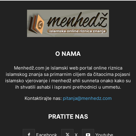
O NAMA
Menhedž.com je islamski web portal online riznica
islamskog znanja sa primarnim ciljem da čitaocima pojasni
islamsko vjerovanje i menhedž ehli sunneta onako kako su
ih shvatili ashabi i ispravni prethodnici u ummetu.
Kontaktirajte nas:
pitanja@menhedz.com
PRATITE NAS
Facebook
X
Youtube