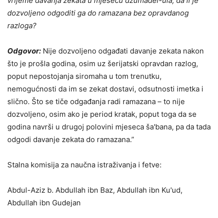
vrijeme davanja zekata u mjesecu džumadel-ula, da li je
dozvoljeno odgoditi ga do ramazana bez opravdanog
razloga?
Odgovor:
Nije dozvoljeno odgađati davanje zekata nakon
što je prošla godina, osim uz šerijatski opravdan razlog,
poput nepostojanja siromaha u tom trenutku,
nemogućnosti da im se zekat dostavi, odsutnosti imetka i
slično. Što se tiče odgađanja radi ramazana – to nije
dozvoljeno, osim ako je period kratak, poput toga da se
godina navrši u drugoj polovini mjeseca ša'bana, pa da tada
odgodi davanje zekata do ramazana.”
Stalna komisija za naučna istraživanja i fetve:
Abdul-Aziz b. Abdullah ibn Baz, Abdullah ibn Ku'ud,
Abdullah ibn Gudejan