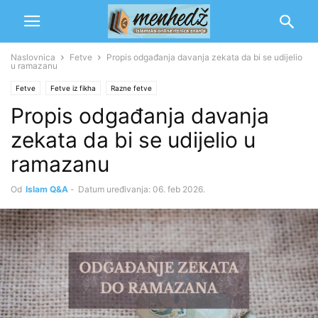
Naslovnica
Fetve
Propis odgađanja davanja zekata da bi se udijelio
u ramazanu
Fetve
Fetve iz fikha
Razne fetve
Propis odgađanja davanja
zekata da bi se udijelio u
ramazanu
Od
Islam Q&A
-
Datum uređivanja: 06. feb 2026.