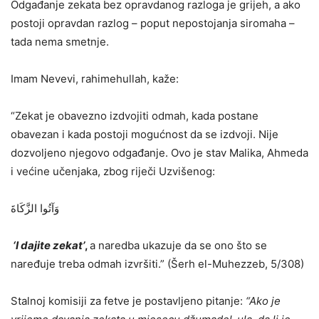
Odgađanje zekata bez opravdanog razloga je grijeh, a ako
postoji opravdan razlog – poput nepostojanja siromaha –
tada nema smetnje.
Imam Nevevi, rahimehullah, kaže:
“Zekat je obavezno izdvojiti odmah, kada postane
obavezan i kada postoji mogućnost da se izdvoji. Nije
dozvoljeno njegovo odgađanje. Ovo je stav Malika, Ahmeda
i većine učenjaka, zbog riječi Uzvišenog:
وَآتُوا الزَّكَاةَ
‘I dajite zekat’
,
a naredba ukazuje da se ono što se
naređuje treba odmah izvršiti.” (Šerh el-Muhezzeb, 5/308)
Stalnoj komisiji za fetve je postavljeno pitanje:
“Ako je