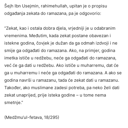
Šejh Ibn Usejmin, rahimehullah, upitan je o propisu
odgađanja zekata do ramazana, pa je odgovorio:
“Zekat, kao i ostala dobra djela, vrjedniji je u odabranim
vremenima. Međutim, kada zekat postane obavezan i
istekne godina, čovjek je dužan da ga odmah izdvoji i ne
smije ga odgađati do ramazana. Ako, na primjer, godina
imetka ističe u redžebu, neće ga odgađati do ramazana,
već će ga dati u redžebu. Ako ističe u muharremu, dat će
ga u muharremu i neće ga odgađati do ramazana. A ako se
godina navrši u ramazanu, tada će zekat dati u ramazanu.
Također, ako muslimane zadesi potreba, pa neko želi dati
zekat unaprijed, prije isteka godine – u tome nema
smetnje.”
(Medžmu‘ul-fetava, 18/295)