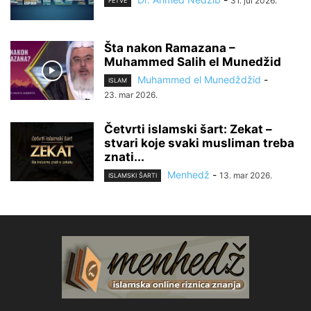
31. jul 2026.
FETVE
Šta nakon Ramazana –
Muhammed Salih el Munedžid
Muhammed el Munedždžid
-
ISLAM
23. mar 2026.
Četvrti islamski šart: Zekat –
stvari koje svaki musliman treba
znati...
Menhedž
-
13. mar 2026.
ISLAMSKI ŠARTI