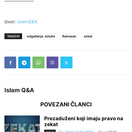
Izvor:
IslamQ&A
TAGOVI
odgađanje zekata
Ramazan
zekat
Islam Q&A
POVEZANI ČLANCI
Prezaduženi koji imaju pravo na
zekat
Dr. Ahmed Nedžib
-