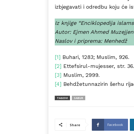
izbjegavati i odredbu koju će ist
Iz knjige “Enciklopedija islam
Autor: Ejmen Ahmed Muzejjen
Naslov i priprema: Menhedž
[1]
Buhari, 1283; Muslim, 926.
[2]
Ettefsirul-mujesser, str. 36
[3]
Muslim, 2999.
[4]
Behdžetunnazirin šerhu rijad
TAGOVI
SABUR
Facebook
Share