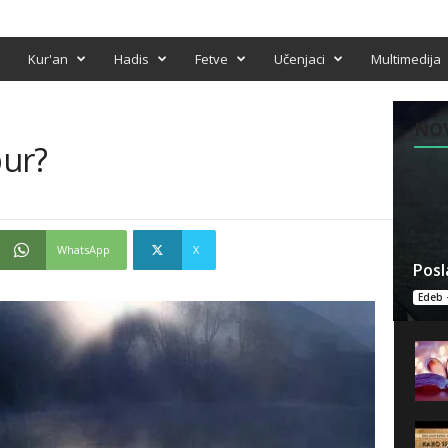
Kur'an
Hadis
Fetve
Učenjaci
Multimedija
NO
bur?
WhatsApp
X
Posl
Edeb 