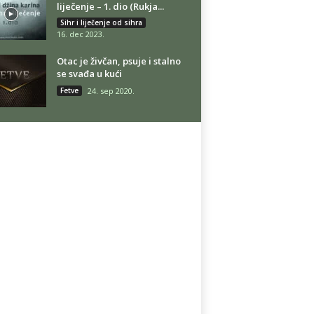
liječenje – 1. dio (Rukja...
Sihr i liječenje od sihra
16. dec 2023.
Otac je živčan, psuje i stalno
se svađa u kući
Fetve
24. sep 2020.