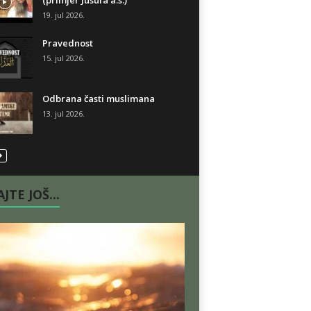
(primjer Jusufa a.s.)
19. jul 2026.
Pravednost
15. jul 2026.
Odbrana časti muslimana
13. jul 2026.
JTE JOŠ...