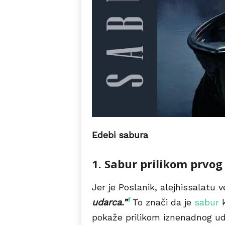
Edebi sabura
1. Sabur prilikom prvog
Jer je Poslanik, alejhissalatu 
1
udarca.”
To znači da je
sabur
pokaže prilikom iznenadnog uda