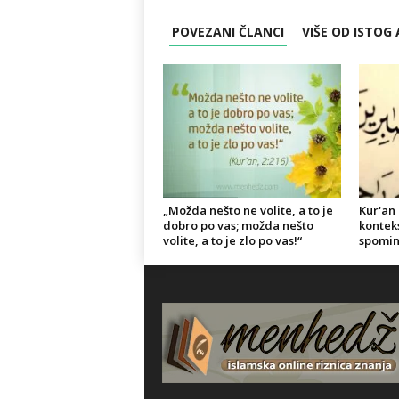
POVEZANI ČLANCI
VIŠE OD ISTOG
„Možda nešto ne volite, a to je
Kur'an 
dobro po vas; možda nešto
konteks
volite, a to je zlo po vas!“
spominj