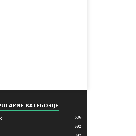
ULARNE KATEGORIJE
606
k
592
392