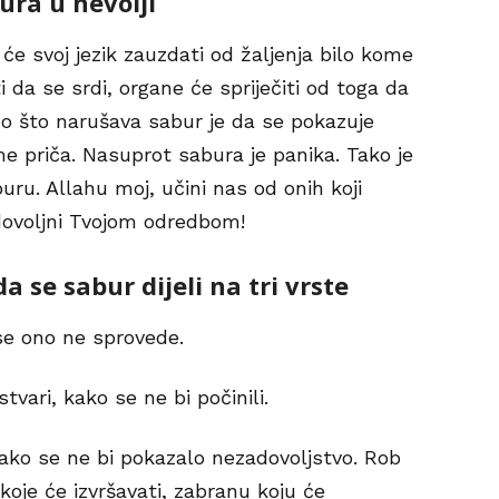
ura u nevolji
 će svoj jezik zauzdati od žaljenja bilo kome
i da se srdi, organe će spriječiti od toga da
Ono što narušava sabur je da se pokazuje
e priča. Nasuprot sabura je panika. Tako je
u. Allahu moj, učini nas od onih koji
adovoljni Tvojom odredbom!
a se sabur dijeli na tri vrste
e ono ne sprovede.
tvari, kako se ne bi počinili.
ko se ne bi pokazalo nezadovoljstvo. Rob
oje će izvršavati, zabranu koju će