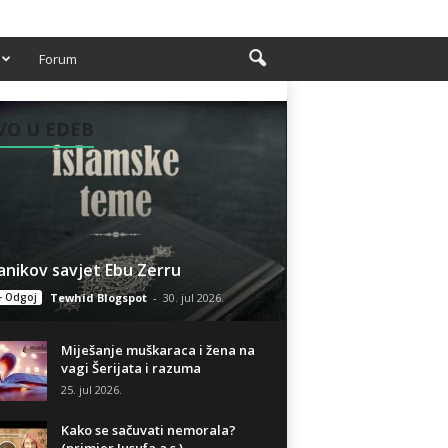
Forum
VO U EDEB
anikov savjet Ebu Zerru
- Odgoj
Tewhid Blogspot
-
30. jul 2026.
Miješanje muškaraca i žena na
vagi Šerijata i razuma
25. jul 2026.
Kako se sačuvati nemorala?