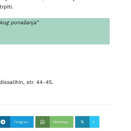
rpiti.
skog ponašanja”
.
issalihin, str. 44-45.
Telegram
WhatsApp
X