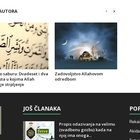
 AUTORA
o saburu: Dvadeset i dva
Zadovoljstvo Allahovom
ta u kojima Allah
odredbom
e strpljenje
JOŠ ČLANAKA
POP
Rekai
Propis odazivanja na velimu
(svadbenu gozbu) kada na
Akida
njoj ima onoga...