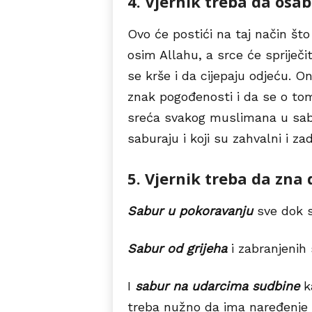
4. Vjernik treba da osab
Ovo će postići na taj način što
osim Allahu, a srce će spriječit
se krše i da cijepaju odjeću. 
znak pogođenosti i da se o tom
sreća svakog muslimana u sabur
saburaju i koji su zahvalni i z
5. Vjernik treba da zna d
Sabur u pokoravanju
sve dok s
Sabur od grijeha
i zabranjenih s
I
sabur na udarcima sudbine
ka
treba nužno da ima naređenje k