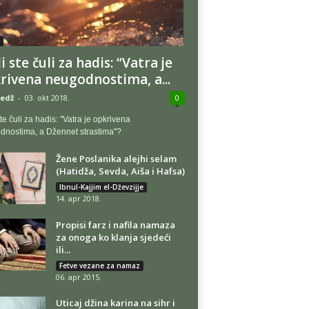
i ste čuli za hadis: “Vatra je
rivena neugodnostima, a...
edž
-
03. okt 2018.
0
ste čuli za hadis: "Vatra je opkrivena
dnostima, a Džennet strastima"?
Žene Poslanika alejhi selam
(Hatidža, Sevda, Aiša i Hafsa)
Ibnul-Kajjim el-Dževzijje
14. apr 2018.
Propisi farz i nafila namaza
za onoga ko klanja sjedeći
ili...
Fetve vezane za namaz
06. apr 2015.
Uticaj džina karina na sihr i