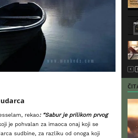
ČITA
 udarca
vesselam, rekao
: “Sabur je prilikom prvog
koji je pohvalan za imaoca onaj koji se
rca sudbine, za razliku od onoga koji