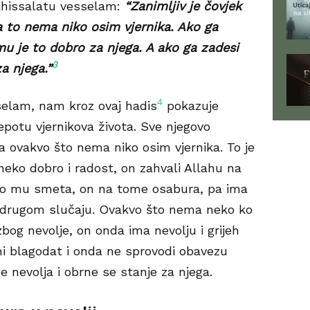
ejhissalatu vesselam:
“Zanimljiv je čovjek
 a to nema niko osim vjernika. Ako ga
 mu je to dobro za njega. A ako ga zadesi
3
a njega.”
4
sselam, nam kroz ovaj hadis
pokazuje
epotu vjernikova života. Sve njegovo
, a ovakvo što nema niko osim vjernika. To je
neko dobro i radost, on zahvali Allahu na
što mu smeta, on na tome osabura, pa ima
u drugom slučaju. Ovakvo što nema neko ko
 zbog nevolje, on onda ima nevolju i grijeh
eni blagodat i onda ne sprovodi obavezu
 nevolja i obrne se stanje za njega.