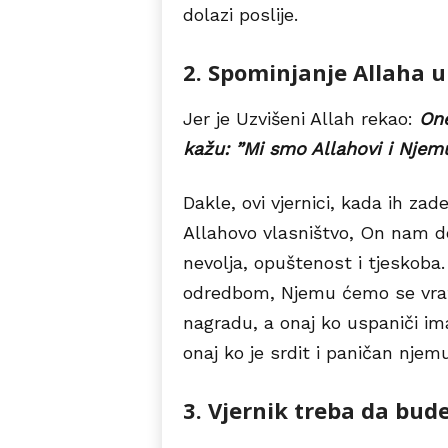
dolazi poslije.
2. Spominjanje Allaha u
Jer je Uzvišeni Allah rekao:
One
kažu: ”Mi smo Allahovi i Njem
Dakle, ovi vjernici, kada ih zad
Allahovo vlasništvo, On nam do
nevolja, opuštenost i tjeskob
odredbom, Njemu ćemo se vratit
nagradu, a onaj ko uspaniči im
onaj ko je srdit i paničan nje
3. Vjernik treba da bu