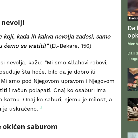
Hadis
 nevolji
Da l
opk
 koji, kada ih kakva nevolja zadesi, samo
Menh
u ćemo se vratiti!”
(El-Bekare, 156)
Da li 
neugo
esi nevolja, kažu: “Mi smo Allahovi robovi,
suđuje šta hoće, bilo da je dobro ili
a. Mi smo pod Njegovom upravom i Njegovom
i i račun polagati. Onaj ko osaburi ima
a kaznu. Onaj ko saburi, njemu je milost, a
2
mu je uskraćeno.
de okićen saburom