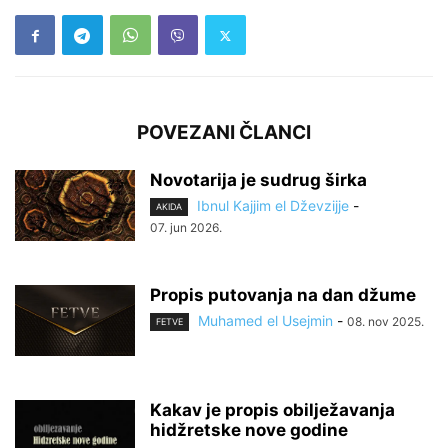
POVEZANI ČLANCI
Novotarija je sudrug širka
Ibnul Kajjim el Dževzijje
-
AKIDA
07. jun 2026.
Propis putovanja na dan džume
Muhamed el Usejmin
-
08. nov 2025.
FETVE
Kakav je propis obilježavanja
hidžretske nove godine