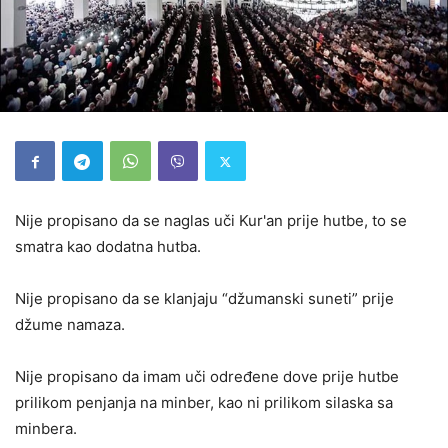
Nije propisano da se naglas uči Kur'an prije hutbe, to se
smatra kao dodatna hutba.
Nije propisano da se klanjaju “džumanski suneti” prije
džume namaza.
Nije propisano da imam uči određene dove prije hutbe
prilikom penjanja na minber, kao ni prilikom silaska sa
minbera.