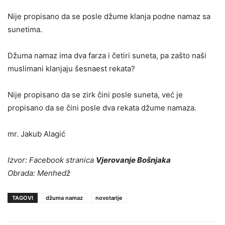
Nije propisano da se posle džume klanja podne namaz sa
sunetima.
Džuma namaz ima dva farza i četiri suneta, pa zašto naši
muslimani klanjaju šesnaest rekata?
Nije propisano da se zirk čini posle suneta, već je
propisano da se čini posle dva rekata džume namaza.
mr. Jakub Alagić
Izvor: Facebook stranica
Vjerovanje Bošnjaka
Obrada: Menhedž
TAGOVI
džuma namaz
novotarije