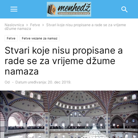
Naslovnica
Fetve
Stvari koje nisu propisane a rade se za vrijeme
džume namaza
Fetve
Fetve vezane za namaz
Stvari koje nisu propisane a
rade se za vrijeme džume
namaza
Od
-
Datum uređivanja: 20. dec 2019.