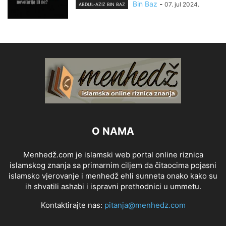
Bin Baz
-
07. jul 2024.
ABDUL-AZIZ BIN BAZ
O NAMA
Menhedž.com je islamski web portal online riznica
islamskog znanja sa primarnim ciljem da čitaocima pojasni
islamsko vjerovanje i menhedž ehli sunneta onako kako su
ih shvatili ashabi i ispravni prethodnici u ummetu.
Kontaktirajte nas:
pitanja@menhedz.com