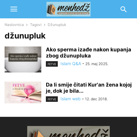
Naslovnica
Tagovi
Džunupluk
džunupluk
Ako sperma izađe nakon kupanja
zbog džunupluka
Islam Q&A
-
25. maj 2025.
FETVE
Da li smije čitati Kur'an žena kojoj
je, dok je bila...
Islam web
-
12. dec 2018.
FETVE