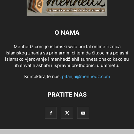
O NAMA
Menhedž.com je islamski web portal online riznica
islamskog znanja sa primarnim ciljem da čitaocima pojasni
islamsko vjerovanje i menhedž ehli sunneta onako kako su
ih shvatili ashabi i ispravni prethodnici u ummetu.
Kontaktirajte nas:
pitanja@menhedz.com
PRATITE NAS