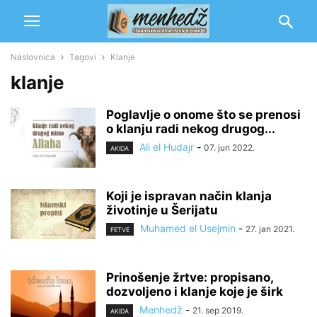
Naslovnica
Tagovi
Klanje
klanje
Poglavlje o onome što se prenosi
o klanju radi nekog drugog...
Ali el Hudajr
-
07. jun 2022.
AKIDA
Koji je ispravan način klanja
životinje u Šerijatu
Muhamed el Usejmin
-
27. jan 2021.
FETVE
Prinošenje žrtve: propisano,
dozvoljeno i klanje koje je širk
Menhedž
-
21. sep 2019.
AKIDA