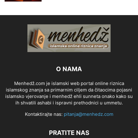
O NAMA
Menhedž.com je islamski web portal online riznica
islamskog znanja sa primarnim ciljem da čitaocima pojasni
islamsko vjerovanje i menhedž ehli sunneta onako kako su
ih shvatili ashabi i ispravni prethodnici u ummetu.
Kontaktirajte nas:
pitanja@menhedz.com
PRATITE NAS