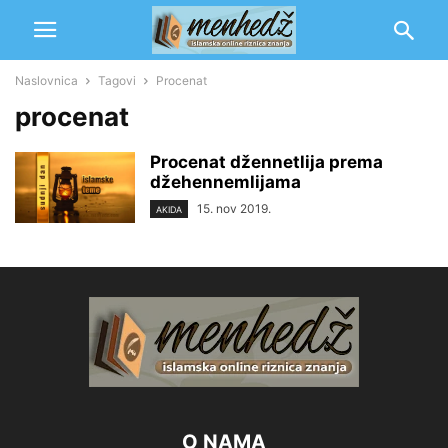
Naslovnica
Tagovi
Procenat
procenat
Procenat džennetlija prema
džehennemlijama
15. nov 2019.
AKIDA
O NAMA