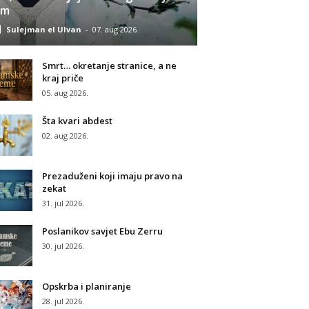
am
Sulejman el Ulvan
-
07. aug 2026.
Smrt… okretanje stranice, a ne
kraj priče
05. aug 2026.
Šta kvari abdest
02. aug 2026.
Prezaduženi koji imaju pravo na
zekat
31. jul 2026.
Poslanikov savjet Ebu Zerru
30. jul 2026.
Opskrba i planiranje
28. jul 2026.