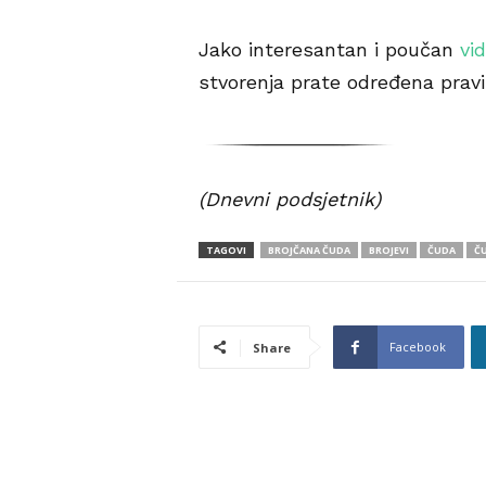
Jako interesantan i poučan
vi
stvorenja prate određena pravil
(Dnevni podsjetnik)
TAGOVI
BROJČANA ČUDA
BROJEVI
ČUDA
ČU
Facebook
Share