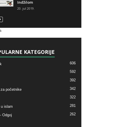
Indžilom
20. jul 2019.
a
ULARNE KATEGORIJE
606
k
592
392
342
 za početnike
322
281
 u islam
262
- Odgoj