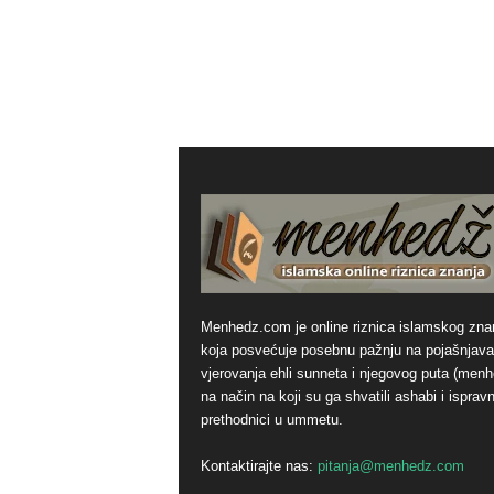
Menhedz.com je online riznica islamskog zna
koja posvećuje posebnu pažnju na pojašnjava
vjerovanja ehli sunneta i njegovog puta (men
na način na koji su ga shvatili ashabi i ispravn
prethodnici u ummetu.
Kontaktirajte nas:
pitanja@menhedz.com