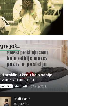
JTE JOŠ...
ki proklinju ženu koja odbije
v poziv u postelju
i porodica
Menhedž
-
07. aug 2021.
Mali Tahir
02. jul 2015.