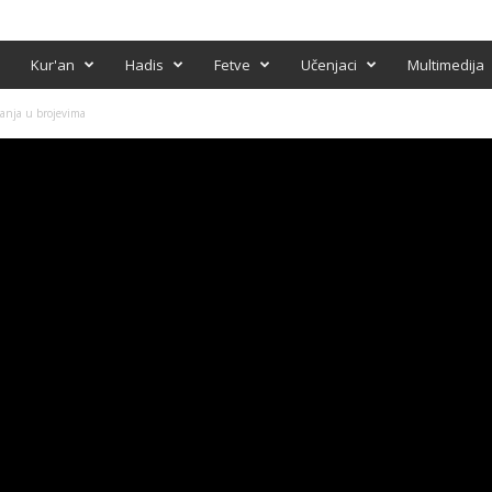
Kur'an
Hadis
Fetve
Učenjaci
Multimedija
anja u brojevima