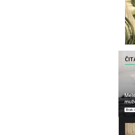
ČITA
Mele
muže
Brak 