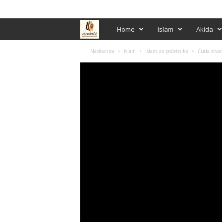
PRIJAVA / REGISTRACIJA
M
Home
Islam
Akida
e
Naslovnica
Islam
Islam za početnike
Čuda stvar
n
h
e
d
ž