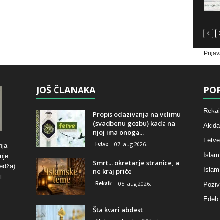
Prijav
JOŠ ČLANAKA
POP
Rekai
Propis odazivanja na velimu
(svadbenu gozbu) kada na
Akida
njoj ima onoga...
Fetve
Fetve
07. aug 2026.
nja
Islam
nje
Smrt… okretanje stranice, a
hedža)
Islam
ne kraj priče
i
Rekaik
05. aug 2026.
Poziv
Edeb 
Šta kvari abdest