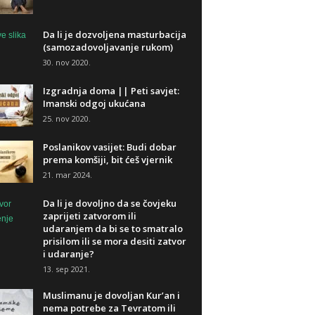
Da li je dozvoljena masturbacija
(samozadovoljavanje rukom)
30. nov 2020.
Izgradnja doma || Peti savjet:
Imanski odgoj ukućana
25. nov 2020.
Poslanikov vasijet: Budi dobar
prema komšiji, bit ćeš vjernik
21. mar 2024.
Da li je dovoljno da se čovjeku
zaprijeti zatvorom ili
udaranjem da bi se to smatralo
prisilom ili se mora desiti zatvor
i udaranje?
13. sep 2021.
Muslimanu je dovoljan Kur’an i
nema potrebe za Tevratom ili