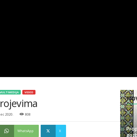
MULTIMEDIJA
VIDEO
NOV
brojevima
ec 2020.
808
Prop
WhatsApp
X
gozb