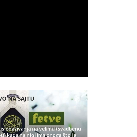
O NA SAJTU
is odazivanja na velimu (svadbenu
u) kada na njoj ima onoga što je