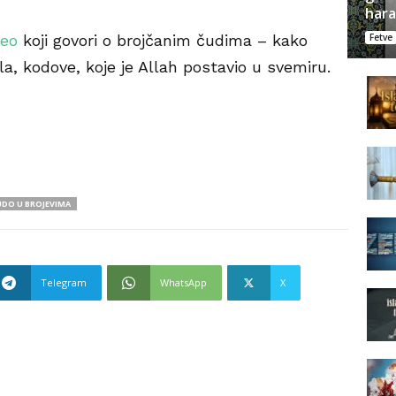
har
deo
koji govori o brojčanim čudima – kako
Fetve
a, kodove, koje je Allah postavio u svemiru.
DO U BROJEVIMA
Telegram
WhatsApp
X