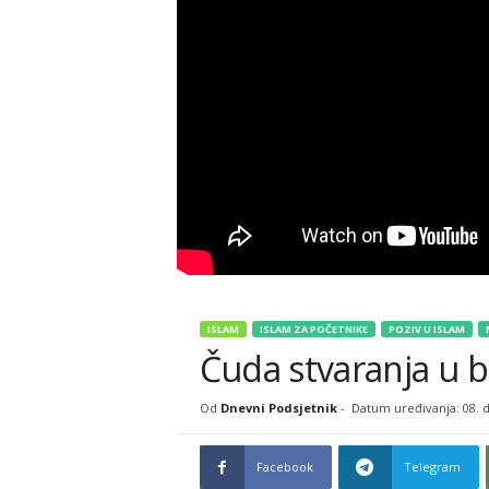
ISLAM
ISLAM ZA POČETNIKE
POZIV U ISLAM
Čuda stvaranja u 
Od
Dnevni Podsjetnik
-
Datum uređivanja: 08. d
Facebook
Telegram