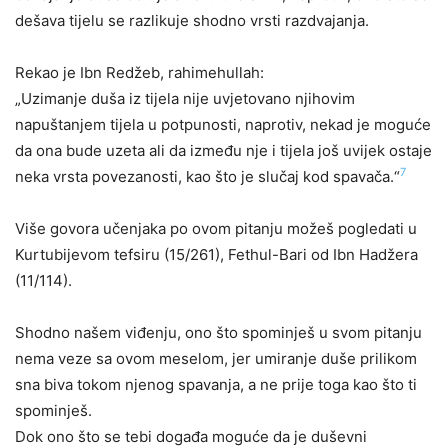
dešava tijelu se razlikuje shodno vrsti razdvajanja.
Rekao je Ibn Redžeb, rahimehullah:
„Uzimanje duša iz tijela nije uvjetovano njihovim
napuštanjem tijela u potpunosti, naprotiv, nekad je moguće
da ona bude uzeta ali da između nje i tijela još uvijek ostaje
7
neka vrsta povezanosti, kao što je slučaj kod spavača.“
Više govora učenjaka po ovom pitanju možeš pogledati u
Kurtubijevom tefsiru (15/261), Fethul-Bari od Ibn Hadžera
(11/114).
Shodno našem viđenju, ono što spominješ u svom pitanju
nema veze sa ovom meselom, jer umiranje duše prilikom
sna biva tokom njenog spavanja, a ne prije toga kao što ti
spominješ.
Dok ono što se tebi događa moguće da je duševni