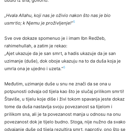
budio iz sna, govorio:
„Hvala Allahu, koji nas je oživio nakon što nas je bio
5
usmrtio; k Njemu je proživljenje!“
Sve ove dokaze spomenuo je i imam Ibn Redžeb,
rahimehullah, a zatim je rekao:
„Ajet ukazuje da je san smrt, a hadis ukazuje da je san
uzimanje (duše), dok oboje ukazuju na to da duša koja je
6
umrla ona je ujedno i uzeta.“
Međutim, uzimanje duše u snu ne znači da se ona u
potpunosti odvaja od tijela kao što je slučaj prilikom smrti!
Štaviše, u tijelu koje diše i živi tokom spavanja jeste dokaz
tome da duša nastavlja svoju povezanost sa tijelom i
prilikom sna, ali je ta povezanost manja u odnosu na onu
povezanost dok je tijelo budno. Stoga, nije nužno da svako
odvajanje duše od tijela rezultira smrt, naprotiv, ono što se