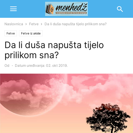
Naslovnica
Fetve
Da li duša napušta tijelo prilikom sna?
Fetve
Fetve iz akide
Da li duša napušta tijelo
prilikom sna?
Od
-
Datum uređivanja: 02. okt 2019.