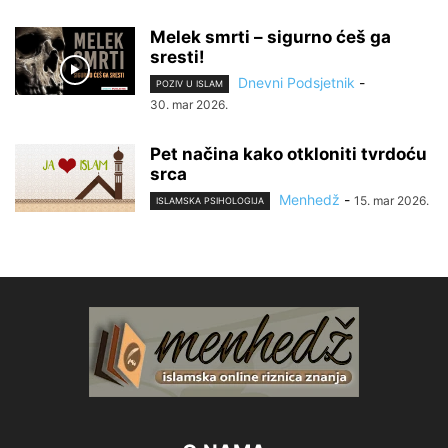
Melek smrti – sigurno ćeš ga
sresti!
Dnevni Podsjetnik
-
POZIV U ISLAM
30. mar 2026.
Pet načina kako otkloniti tvrdoću
srca
Menhedž
-
15. mar 2026.
ISLAMSKA PSIHOLOGIJA