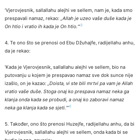
‘Vjerovjesnik, sallallahu alejhi ve sellem, nam je, kada smo
prespavali namaz, rekao:
„Allah je uzeo vaše duše kada je
3
On htio i vratio ih kada je On htio.“
‘
4. Te ono što se prenosi od Ebu Džuhajfe, radijellahu anhu,
da je rekao:
‘Kada je Vjerovjesnik, sallallahu alejhi ve sellem, bio na
putovanju u kojem je prespavao namaz sve dok sunce nije
izašlo, on je kazao:
„Doista, vi ste bili mrtvi pa vam je Allah
vratio vaše duše. Stoga onaj ko prespava namaz neka ga
klanja onda kada se probudi, a onaj ko zaboravi namaz
4
neka ga klanja kada se sjeti.“
‘
5. Također, ono što prenosi Huzejfe, radijellahu anhu, da bi
Vjerovjesnik, sallallahu alejhi ve sellem, onda kada bi se