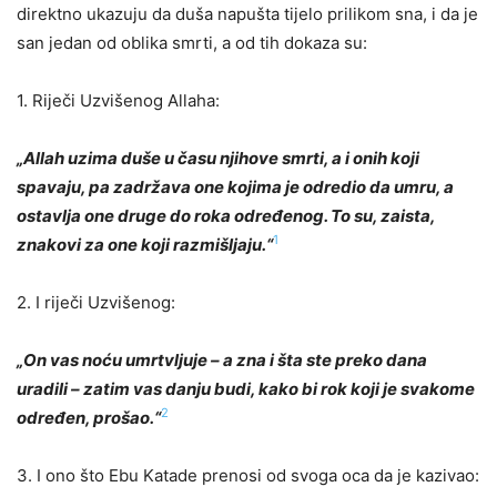
direktno ukazuju da duša napušta tijelo prilikom sna, i da je
san jedan od oblika smrti, a od tih dokaza su:
1. Riječi Uzvišenog Allaha:
„Allah uzima duše u času njihove smrti, a i onih koji
spavaju, pa zadržava one kojima je odredio da umru, a
ostavlja one druge do roka određenog. To su, zaista,
1
znakovi za one koji razmišljaju.“
2. I riječi Uzvišenog:
„On vas noću umrtvljuje – a zna i šta ste preko dana
uradili – zatim vas danju budi, kako bi rok koji je svakome
2
određen, prošao.“
3. I ono što Ebu Katade prenosi od svoga oca da je kazivao: