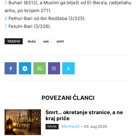
5
Buhari (6312), a Muslim ga bilježi od El-Bera'a, radijellahu
anhu, po brojem 2711.
6
Fethul-Bari od Ibn Redžeba (3/325).
7
Fetuhl-Bari (3/326).
TAGOVI
duša
san
smrt
POVEZANI ČLANCI
Smrt… okretanje stranice, a ne
kraj priče
Menhedž
-
05. aug 2026.
REKAIK