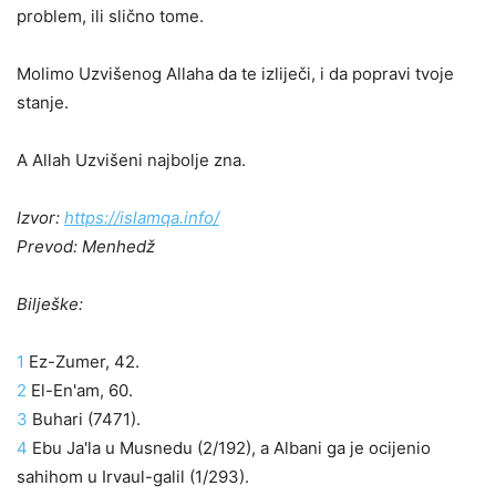
problem, ili slično tome.
Molimo Uzvišenog Allaha da te izliječi, i da popravi tvoje
stanje.
A Allah Uzvišeni najbolje zna.
Izvor:
https://islamqa.info/
Prevod: Menhedž
Bilješke:
1
Ez-Zumer, 42.
2
El-En'am, 60.
3
Buhari (7471).
4
Ebu Ja'la u Musnedu (2/192), a Albani ga je ocijenio
sahihom u Irvaul-galil (1/293).