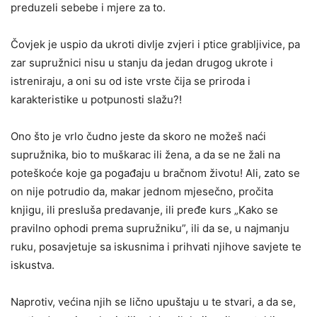
preduzeli sebebe i mjere za to.
Čovjek je uspio da ukroti divlje zvjeri i ptice grabljivice, pa
zar supružnici nisu u stanju da jedan drugog ukrote i
istreniraju, a oni su od iste vrste čija se priroda i
karakteristike u potpunosti slažu?!
Ono što je vrlo čudno jeste da skoro ne možeš naći
supružnika, bio to muškarac ili žena, a da se ne žali na
poteškoće koje ga pogađaju u bračnom životu! Ali, zato se
on nije potrudio da, makar jednom mjesečno, pročita
knjigu, ili presluša predavanje, ili pređe kurs „Kako se
pravilno ophodi prema supružniku”, ili da se, u najmanju
ruku, posavjetuje sa iskusnima i prihvati njihove savjete te
iskustva.
Naprotiv, većina njih se lično upuštaju u te stvari, a da se,