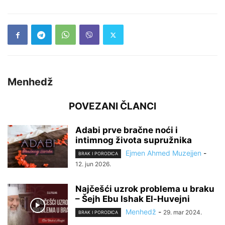
Menhedž
POVEZANI ČLANCI
Adabi prve bračne noći i
intimnog života supružnika
Ejmen Ahmed Muzejjen
-
BRAK I PORODICA
12. jun 2026.
Najčešći uzrok problema u braku
– Šejh Ebu Ishak El-Huvejni
Menhedž
-
29. mar 2024.
BRAK I PORODICA