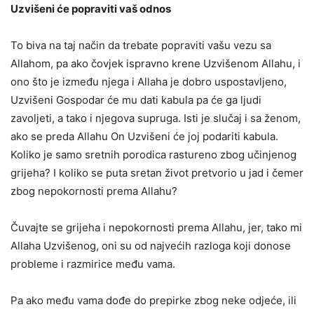
Uzvišeni će popraviti vaš odnos
To biva na taj način da trebate popraviti vašu vezu sa
Allahom, pa ako čovjek ispravno krene Uzvišenom Allahu, i
ono što je između njega i Allaha je dobro uspostavljeno,
Uzvišeni Gospodar će mu dati kabula pa će ga ljudi
zavoljeti, a tako i njegova supruga. Isti je slučaj i sa ženom,
ako se preda Allahu On Uzvišeni će joj podariti kabula.
Koliko je samo sretnih porodica rastureno zbog učinjenog
grijeha? I koliko se puta sretan život pretvorio u jad i čemer
zbog nepokornosti prema Allahu?
Čuvajte se grijeha i nepokornosti prema Allahu, jer, tako mi
Allaha Uzvišenog, oni su od najvećih razloga koji donose
probleme i razmirice među vama.
Pa ako među vama dođe do prepirke zbog neke odjeće, ili