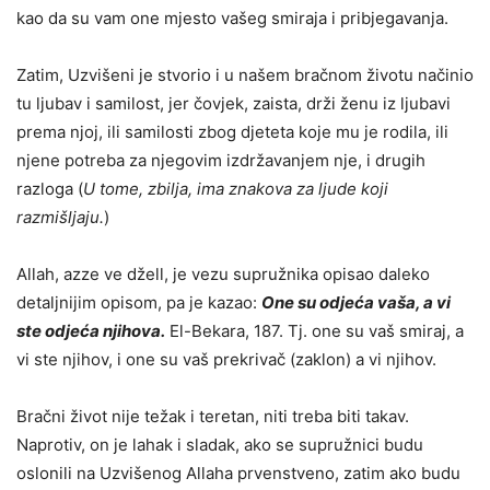
kao da su vam one mjesto vašeg smiraja i pribjegavanja.
Zatim, Uzvišeni je stvorio i u našem bračnom životu načinio
tu ljubav i samilost, jer čovjek, zaista, drži ženu iz ljubavi
prema njoj, ili samilosti zbog djeteta koje mu je rodila, ili
njene potreba za njegovim izdržavanjem nje, i drugih
razloga (
U tome, zbilja, ima znakova za ljude koji
razmišljaju.
)
Allah, azze ve džell, je vezu supružnika opisao daleko
detaljnijim opisom, pa je kazao:
One su odjeća vaša, a vi
ste odjeća njihova.
El-Bekara, 187. Tj. one su vaš smiraj, a
vi ste njihov, i one su vaš prekrivač (zaklon) a vi njihov.
Bračni život nije težak i teretan, niti treba biti takav.
Naprotiv, on je lahak i sladak, ako se supružnici budu
oslonili na Uzvišenog Allaha prvenstveno, zatim ako budu