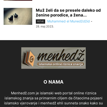
Muž želi da se presele daleko od
ženine porodice, a žena...
Muhammed el Munedždžid
-
FETVE
28. maj 2023.
O NAMA
Menhedž.com je islamski web portal online riznica
islamskog znanja sa primarnim ciljem da čitaocima pojasni
islamsko vjerovanje i menhedž ehli sunneta onako kako su