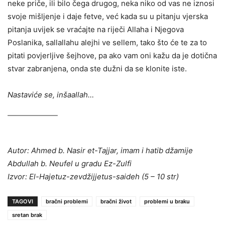
neke priče, ili bilo čega drugog, neka niko od vas ne iznosi
svoje mišljenje i daje fetve, već kada su u pitanju vjerska
pitanja uvijek se vraćajte na riječi Allaha i Njegova
Poslanika, sallallahu alejhi ve sellem, tako što će te za to
pitati povjerljive šejhove, pa ako vam oni kažu da je dotična
stvar zabranjena, onda ste dužni da se klonite iste.
Nastaviće se, inšaallah…
Autor: Ahmed b. Nasir et-Tajjar, imam i hatib džamije
Abdullah b. Neufel u gradu Ez-Zulfi
Izvor: El-Hajetuz-zevdžijjetus-saideh (5 – 10 str)
TAGOVI
bračni problemi
bračni život
problemi u braku
sretan brak