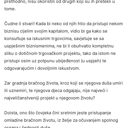
prethodno, nisu okoristili od drugih koji su ih pretekli u
tome.
Čudne li stvari! Kada bi neko od njih htio da pristupi nekom
biznisu cijelim svojim kapitalom, vidio bi ga kako se
konsultuje sa iskusnim trgovcima, savjetuje se sa
uspješnim biznismenima, ne bi li obuhvatio kompletnu
sliku o dotičnom trgovačkom projektu, tako da istom ne
pristupi osim uz potpunu ubijeđenost (u uspjeh) te
odgovarajućim i dovoljnim iskustvom.
Zar gradnja bračnog života, kroz koji se njegova duša umiri
ili uznemiri, te njegova djeca odgajaju, nije najveći i
najveličanstveniji projekt u njegovom životu?
Doista, ono što čovjeka čini sretnim jeste pristupanje
omladine bračnom životu, iz želje za očuvanjem spolnog
organa i čednosti duše.