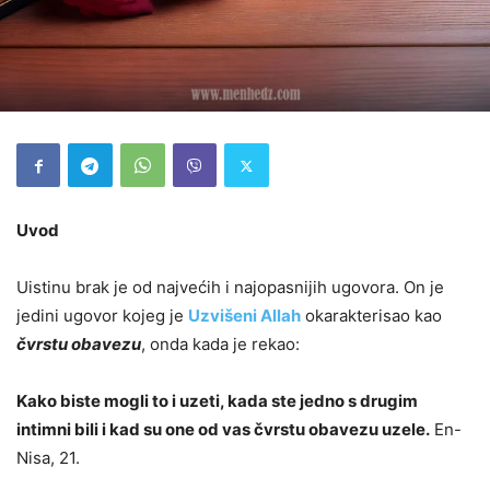
Uvod
Uistinu brak je od najvećih i najopasnijih ugovora. On je
jedini ugovor kojeg je
Uzvišeni Allah
okarakterisao kao
čvrstu obavezu
, onda kada je rekao:
Kako biste mogli to i uzeti, kada ste jedno s drugim
intimni bili i kad su one od vas čvrstu obavezu uzele.
En-
Nisa, 21.