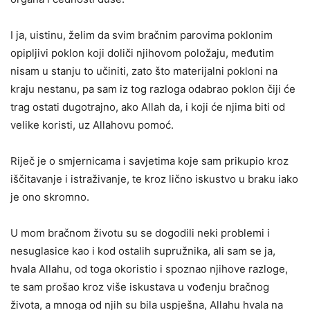
I ja, uistinu, želim da svim bračnim parovima poklonim
opipljivi poklon koji doliči njihovom položaju, međutim
nisam u stanju to učiniti, zato što materijalni pokloni na
kraju nestanu, pa sam iz tog razloga odabrao poklon čiji će
trag ostati dugotrajno, ako Allah da, i koji će njima biti od
velike koristi, uz Allahovu pomoć.
Riječ je o smjernicama i savjetima koje sam prikupio kroz
iščitavanje i istraživanje, te kroz lično iskustvo u braku iako
je ono skromno.
U mom bračnom životu su se dogodili neki problemi i
nesuglasice kao i kod ostalih supružnika, ali sam se ja,
hvala Allahu, od toga okoristio i spoznao njihove razloge,
te sam prošao kroz više iskustava u vođenju bračnog
života, a mnoga od njih su bila uspješna, Allahu hvala na