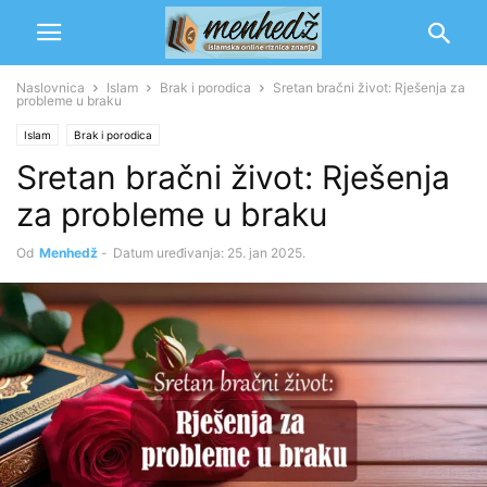
Naslovnica
Islam
Brak i porodica
Sretan bračni život: Rješenja za
probleme u braku
Islam
Brak i porodica
Sretan bračni život: Rješenja
za probleme u braku
Od
Menhedž
-
Datum uređivanja: 25. jan 2025.