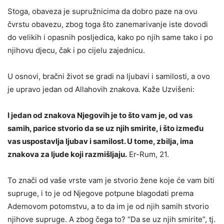
Stoga, obaveza je supružnicima da dobro paze na ovu
čvrstu obavezu, zbog toga što zanemarivanje iste dovodi
do velikih i opasnih posljedica, kako po njih same tako i po
njihovu djecu, čak i po cijelu zajednicu.
U osnovi, bračni život se gradi na ljubavi i samilosti, a ovo
je upravo jedan od Allahovih znakova. Kaže Uzvišeni:
I jedan od znakova Njegovih je to što vam je, od vas
samih, parice stvorio da se uz njih smirite, i što između
vas uspostavlja ljubav i samilost. U tome, zbilja, ima
znakova za ljude koji razmišljaju.
Er-Rum, 21.
To znači od vaše vrste vam je stvorio žene koje će vam biti
supruge, i to je od Njegove potpune blagodati prema
Ademovom potomstvu, a to da im je od njih samih stvorio
njihove supruge. A zbog čega to? “Da se uz njih smirite”, tj.