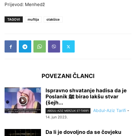
Prijevod: Menhedž
TAGOVI
muftija
olakšice
POVEZANI ČLANCI
Ispravno shvatanje hadisa da je
Poslanik ﷺ birao lakšu stvar
(šejh...
Abdul-Aziz Tarifi
-
ABDUL-AZIZ MERZUK ET-TARIFI
14. jun 2023.
Da li je dovoljno da se čovjeku