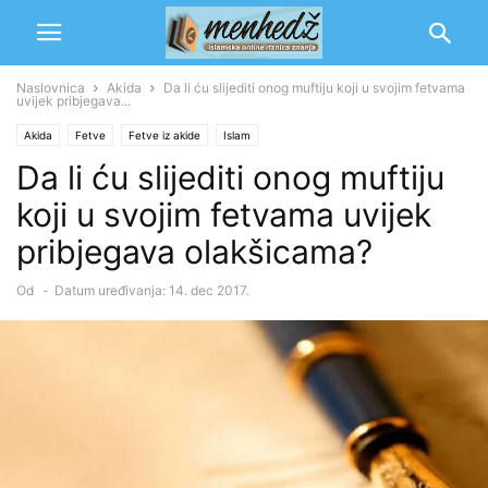
Naslovnica
Akida
Da li ću slijediti onog muftiju koji u svojim fetvama
uvijek pribjegava...
Akida
Fetve
Fetve iz akide
Islam
Da li ću slijediti onog muftiju
koji u svojim fetvama uvijek
pribjegava olakšicama?
Od
-
Datum uređivanja: 14. dec 2017.