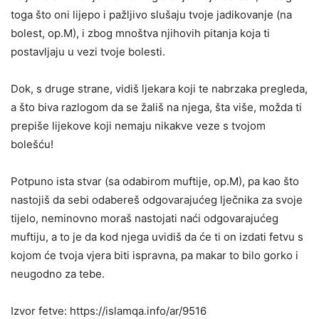
toga što oni lijepo i pažljivo slušaju tvoje jadikovanje (na
bolest, op.M), i zbog mnoštva njihovih pitanja koja ti
postavljaju u vezi tvoje bolesti.
Dok, s druge strane, vidiš ljekara koji te nabrzaka pregleda,
a što biva razlogom da se žališ na njega, šta više, možda ti
prepiše lijekove koji nemaju nikakve veze s tvojom
bolešću!
Potpuno ista stvar (sa odabirom muftije, op.M), pa kao što
nastojiš da sebi odabereš odgovarajućeg lječnika za svoje
tijelo, neminovno moraš nastojati naći odgovarajućeg
muftiju, a to je da kod njega uvidiš da će ti on izdati fetvu s
kojom će tvoja vjera biti ispravna, pa makar to bilo gorko i
neugodno za tebe.
Izvor fetve: https://islamqa.info/ar/9516