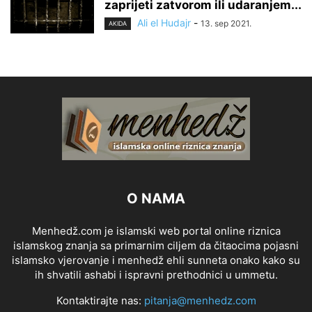
zaprijeti zatvorom ili udaranjem...
Ali el Hudajr
-
13. sep 2021.
AKIDA
O NAMA
Menhedž.com je islamski web portal online riznica
islamskog znanja sa primarnim ciljem da čitaocima pojasni
islamsko vjerovanje i menhedž ehli sunneta onako kako su
ih shvatili ashabi i ispravni prethodnici u ummetu.
Kontaktirajte nas:
pitanja@menhedz.com