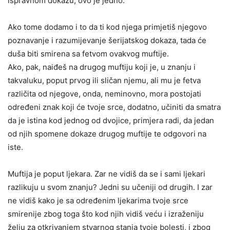
ispravnom dokazu, ovo je jedno.
Ako tome dodamo i to da ti kod njega primjetiš njegovo
poznavanje i razumijevanje šerijatskog dokaza, tada će
duša biti smirena sa fetvom ovakvog muftije.
Ako, pak, naiđeš na drugog muftiju koji je, u znanju i
takvaluku, poput prvog ili sličan njemu, ali mu je fetva
različita od njegove, onda, neminovno, mora postojati
određeni znak koji će tvoje srce, dodatno, učiniti da smatra
da je istina kod jednog od dvojice, primjera radi, da jedan
od njih spomene dokaze drugog muftije te odgovori na
iste.
Muftija je poput ljekara. Zar ne vidiš da se i sami ljekari
razlikuju u svom znanju? Jedni su učeniji od drugih. I zar
ne vidiš kako je sa određenim ljekarima tvoje srce
smirenije zbog toga što kod njih vidiš veću i izraženiju
želju za otkrivanjem stvarnog stanja tvoje bolesti, i zbog