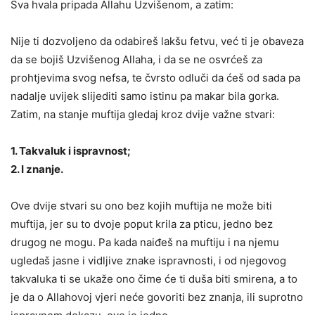
Sva hvala pripada Allahu Uzvišenom, a zatim:
Nije ti dozvoljeno da odabireš lakšu fetvu
, već ti je obaveza
da se bojiš Uzvišenog Allaha, i da se ne osvrćeš za
prohtjevima svog nefsa, te čvrsto odluči da ćeš od sada pa
nadalje uvijek slijediti samo istinu pa makar bila gorka.
Zatim, na stanje muftija gledaj kroz dvije važne stvari:
1. Takvaluk i ispravnost;
2. I znanje.
Ove dvije stvari su ono bez kojih muftija ne može biti
muftija, jer su to dvoje poput krila za pticu, jedno bez
drugog ne mogu. Pa kada naiđeš na muftiju i na njemu
ugledaš jasne i vidljive znake ispravnosti, i od njegovog
takvaluka ti se ukaže ono čime će ti duša biti smirena, a to
je da o Allahovoj vjeri neće govoriti bez znanja, ili suprotno