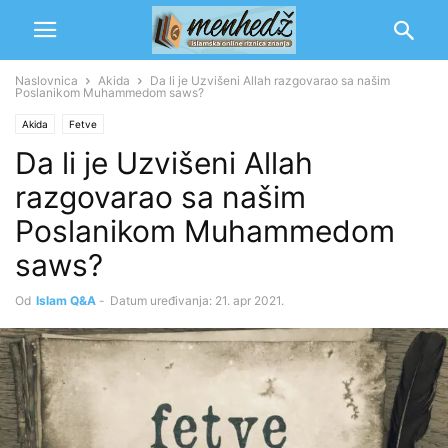
Naslovnica
Akida
Da li je Uzvišeni Allah razgovarao sa našim
Poslanikom Muhammedom saws?
Akida
Fetve
Da li je Uzvišeni Allah
razgovarao sa našim
Poslanikom Muhammedom
saws?
Od
Islam Q&A
-
Datum uređivanja: 21. apr 2021.