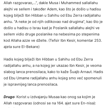
Allah razgovarao,…”, dakle Musa i Muhammed sallallahu
alejhi ve sellem i također Adem, kao što je došlo u hadisu
kojeg bilježi Ibn Hibban u Sahihu od Ebu Zerra radijallahu
anhu. “A neke je od njih odlikovao nad drugima”, kao što je
došlo u hadisu o Israu kad je Poslanik sallallahu alejhi ve
sellem vidio druge poslanike na nebesima po stepenima
kod Allaha azze ve dželle. (Tefsir Ibn Kesir, komentar 253.
ajeta sure El-Bekare)
Hadis kojeg bilježi Ibn Hibban u Sahihu od Ebu Zerra
radijallahu anhu, a na kojeg jer ukazao Ibn Kesir, je veoma
slabog lanca prenosilaca, kako to kaže Šuajb Arnaut. Hadis
od Ebu Umame radijallahu anhu kojeg smo već spomenuli
je ispravnijeg lanca prenosilaca.
Drugo
: Korist u izdvajanju Musaa kao onog sa kojim je
Allah razgovarao (odnosi se na 164. ajet sure En-nisa):