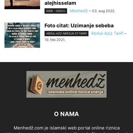
alejhisselam
Menhedž
-
03. aug 2022.
EDEB - ODGOJ
Foto citat: Uzimanje sebeba
Abdul-Aziz Tarifi
-
ABDUL-AZIZ MERZUK ET-TARIFI
19. feb 2021.
O NAMA
Menhedž.com je islamski web portal online riznica