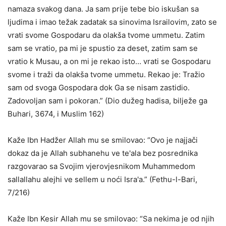
namaza svakog dana. Ja sam prije tebe bio iskušan sa
ljudima i imao težak zadatak sa sinovima Israilovim, zato se
vrati svome Gospodaru da olakša tvome ummetu. Zatim
sam se vratio, pa mi je spustio za deset, zatim sam se
vratio k Musau, a on mi je rekao isto… vrati se Gospodaru
svome i traži da olakša tvome ummetu. Rekao je: Tražio
sam od svoga Gospodara dok Ga se nisam zastidio.
Zadovoljan sam i pokoran.” (Dio dužeg hadisa, bilježe ga
Buhari, 3674, i Muslim 162)
Kaže Ibn Hadžer Allah mu se smilovao: “Ovo je najjači
dokaz da je Allah subhanehu ve te'ala bez posrednika
razgovarao sa Svojim vjerovjesnikom Muhammedom
sallallahu alejhi ve sellem u noći Isra'a.” (Fethu-l-Bari,
7/216)
Kaže Ibn Kesir Allah mu se smilovao: “Sa nekima je od njih