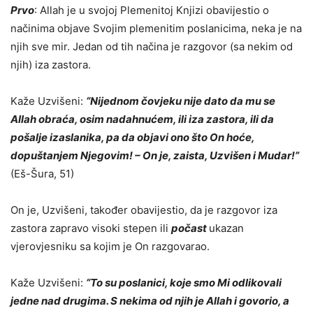
Prvo
: Allah je u svojoj Plemenitoj Knjizi obavijestio o
načinima objave Svojim plemenitim poslanicima, neka je na
njih sve mir. Jedan od tih načina je
razgovor (sa nekim od
njih) iza zastora
.
Kaže Uzvišeni:
“Nijednom čovjeku nije dato da mu se
Allah obraća, osim nadahnućem, ili iza zastora, ili da
pošalje izaslanika, pa da objavi ono što On hoće,
dopuštanjem Njegovim! – On je, zaista, Uzvišen i Mudar!”
(Eš-Šura, 51)
On je, Uzvišeni, također obavijestio, da je razgovor iza
zastora zapravo visoki stepen ili
počast
ukazan
vjerovjesniku sa kojim je On razgovarao.
Kaže Uzvišeni:
“To su poslanici, koje smo Mi odlikovali
jedne nad drugima. S nekima od njih je Allah i govorio, a