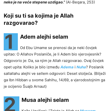
neke je na veće stepene uzdigao.”
(Al-Beqara, 253)
Koji su ti sa kojima je Allah
razgovarao?
1
Adem alejhi selam
Od Ebu Umame se prenosi da je neki čovjek
upitao: O Allahov Poslaniče, je li Adem bio vjerovjesnik?
Odgovorio je: Da, sa njim je Allah razgovarao. Ovaj čovjek
opet upita: Koliko je bilo između
Adema
i
Nuha
? Poslanik
sallallahu alejhi ve sellem odgovori: Deset stoljeća. (Bilježi
ga Ibn Hibban u svome Sahihu, 14/69, a vjerodostojnim ga
je ocijenio Šuajb Arnaut)
2
Musa alejhi selam
Kaže Uzvišeni:
“Zaista je Allah sa
Musaom