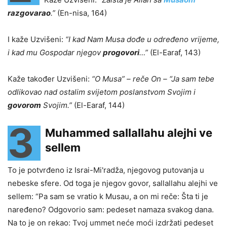
razgovarao
.”
(En-nisa, 164)
I kaže Uzvišeni:
“I kad Nam Musa dođe u određeno vrijeme,
i kad mu Gospodar njegov
progovori
…”
(El-Earaf, 143)
Kaže također Uzvišeni:
“O Musa” – reče On – “Ja sam tebe
odlikovao nad ostalim svijetom poslanstvom Svojim i
govorom
Svojim.”
(El-Earaf, 144)
3
Muhammed sallallahu alejhi ve
sellem
To je potvrđeno iz Israi-Mi'radža, njegovog putovanja u
nebeske sfere. Od toga je njegov govor, sallallahu alejhi ve
sellem: “Pa sam se vratio k Musau, a on mi reče: Šta ti je
naređeno? Odgovorio sam: pedeset namaza svakog dana.
Na to je on rekao: Tvoj ummet neće moći izdržati pedeset