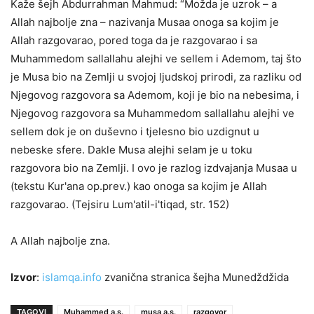
Kaže šejh Abdurrahman Mahmud: “Možda je uzrok – a
Allah najbolje zna – nazivanja Musaa onoga sa kojim je
Allah razgovarao, pored toga da je razgovarao i sa
Muhammedom sallallahu alejhi ve sellem i Ademom, taj što
je Musa bio na Zemlji u svojoj ljudskoj prirodi, za razliku od
Njegovog razgovora sa Ademom, koji je bio na nebesima, i
Njegovog razgovora sa Muhammedom sallallahu alejhi ve
sellem dok je on duševno i tjelesno bio uzdignut u
nebeske sfere. Dakle Musa alejhi selam je u toku
razgovora bio na Zemlji. I ovo je razlog izdvajanja Musaa u
(tekstu Kur'ana op.prev.) kao onoga sa kojim je Allah
razgovarao. (Tejsiru Lum'atil-i'tiqad, str. 152)
A Allah najbolje zna.
Izvor
:
islamqa.info
zvanična stranica šejha Munedždžida
TAGOVI
Muhammed a.s.
musa a.s.
razgovor