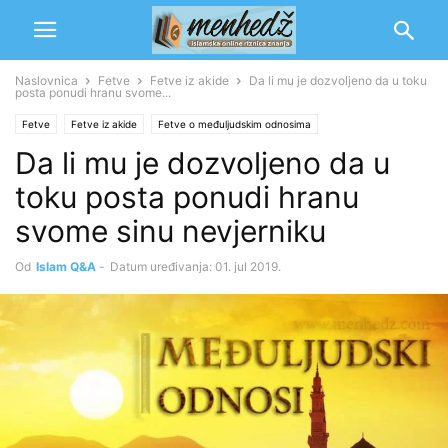
Naslovnica
Fetve
Fetve iz akide
Da li mu je dozvoljeno da u toku
posta ponudi hranu svome...
Fetve
Fetve iz akide
Fetve o međuljudskim odnosima
Da li mu je dozvoljeno da u
toku posta ponudi hranu
svome sinu nevjerniku
Od
Islam Q&A
-
Datum uređivanja: 01. jul 2019.