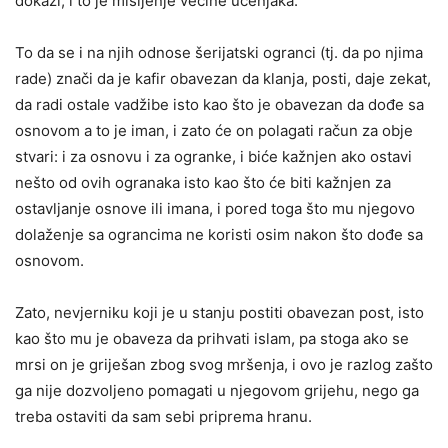
dokazi, i to je mišljenje većine učenjaka.
To da se i na njih odnose šerijatski ogranci (tj. da po njima
rade) znači da je kafir obavezan da klanja, posti, daje zekat,
da radi ostale vadžibe isto kao što je obavezan da dođe sa
osnovom a to je iman, i zato će on polagati račun za obje
stvari: i za osnovu i za ogranke, i biće kažnjen ako ostavi
nešto od ovih ogranaka isto kao što će biti kažnjen za
ostavljanje osnove ili imana, i pored toga što mu njegovo
dolaženje sa ograncima ne koristi osim nakon što dođe sa
osnovom.
Zato, nevjerniku koji je u stanju postiti obavezan post, isto
kao što mu je obaveza da prihvati islam, pa stoga ako se
mrsi on je griješan zbog svog mršenja, i ovo je razlog zašto
ga nije dozvoljeno pomagati u njegovom grijehu, nego ga
treba ostaviti da sam sebi priprema hranu.