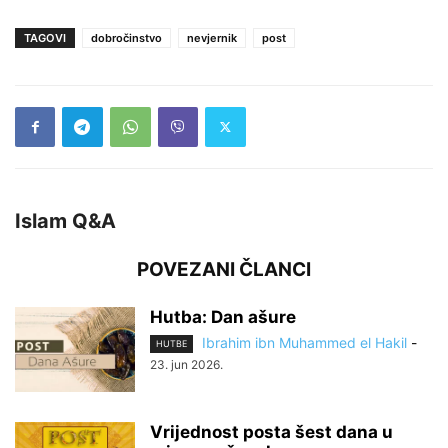
TAGOVI
dobročinstvo
nevjernik
post
Islam Q&A
POVEZANI ČLANCI
Hutba: Dan ašure
Ibrahim ibn Muhammed el Hakil
-
HUTBE
23. jun 2026.
Vrijednost posta šest dana u