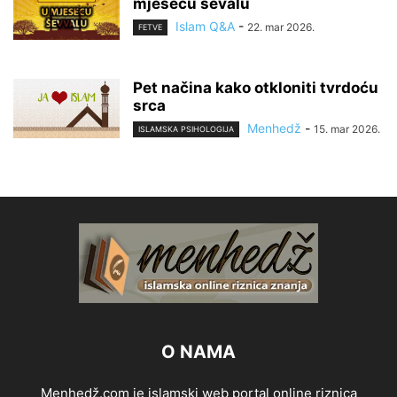
mjesecu ševalu
Islam Q&A
-
22. mar 2026.
FETVE
Pet načina kako otkloniti tvrdoću
srca
Menhedž
-
15. mar 2026.
ISLAMSKA PSIHOLOGIJA
O NAMA
Menhedž.com je islamski web portal online riznica