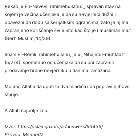
Rekao je En-Nevevi, rahimehullahu: „Ispravan stav na
kojem je većina učenjaka je da su nevjernici dužni i
obavezni da dođu sa šerijatksim ograncima, zato je njima
zabranjeno korišćenje svile isto kao što je i muslimanima.“
(Šerh Muslim, 14/39)
Imam Er-Remli, rahimehullahu, je u „Nihajetul-muhtadž“
(5/274), spomenuo od učenjaka da su oni zabranili
prodavanje hrane nevjerniku u danima ramazana.
Molimo Allaha da uputi ta dva mladića i da popravi njihovo
stanje.
A Allah najbolje zna.
Izvor: https://islamqa.info/ar/answers/93435/
Prevod: Menhedž