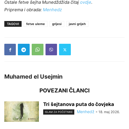
Ostale fetve šejha Munedždžida čitaj
ovdje
.
Priprema i obrada:
Menhedz
TAGOVI
fetve uleme
grijesi
javni grijeh
Muhamed el Usejmin
POVEZANI ČLANCI
Tri šejtanova puta do čovjeka
Menhedž
-
18. maj 2026.
ISLAM ZA POČETNIKE