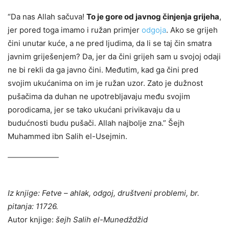
“Da nas Allah sačuva!
To je gore od javnog činjenja grijeha
,
jer pored toga imamo i ružan primjer
odgoja
. Ako se grijeh
čini unutar kuće, a ne pred ljudima, da li se taj čin smatra
javnim griješenjem? Da, jer da čini grijeh sam u svojoj odaji
ne bi rekli da ga javno čini. Međutim, kad ga čini pred
svojim ukućanima on im je ružan uzor. Zato je dužnost
pušačima da duhan ne upotrebljavaju među svojim
porodicama, jer se tako ukućani privikavaju da u
budućnosti budu pušači. Allah najbolje zna.” Šejh
Muhammed ibn Salih el-Usejmin.
Iz knjige: Fetve – ahlak, odgoj, društveni problemi, br.
pitanja: 11726.
Autor knjige:
šejh Salih el-Munedždžid