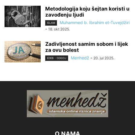
Metodologija koju šejtan koristi u
zavođenju ljudi
Muhammed b. Ibrahim et-Tuvejdžiri
ISLAM
-
18. okt 2025.
Zadivljenost samim sobom i lijek
za ovu bolest
Menhedž
-
20. jul 2025.
EDEB - ODGOJ
O NAMA