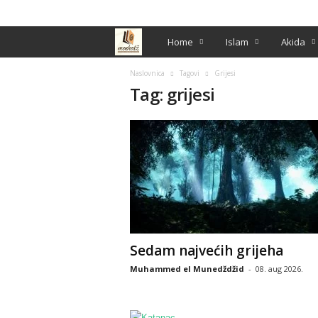
PRIJAVA / REGISTRACIJA
M
Home
Islam
Akida
e
Naslovnica
Tagovi
Grijesi
Tag: grijesi
n
h
e
d
ž
Sedam najvećih grijeha
Muhammed el Munedždžid
-
08. aug 2026.