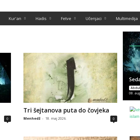
Kur'an
Hadis
Fetve
Učenjaci
Multimedija
NOV
Seda
Abdul
08. au
Tri šejtanova puta do čovjeka
Menhedž
-
18. maj 2026.
0
0