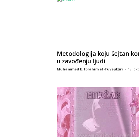
Metodologija koju šejtan kor
u zavođenju ljudi
Muhammed b. Ibrahim et-Tuvejdžiri
-
18. okt