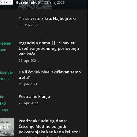
n Jakub
Husejn Jakub
-
08. maj 2026.
Tri su vrste zikra. Najbolji zikr
05. sep 2022.
Izgradnja doma || 19. savjet:
Uređivanje ženinog poslovanja
van kuće
26. apr 2021.
Da li čovjek biva iskušavan samo
u zlu?
19. jan 2021.
Posti a ne klanja
22. apr 2022.
Predznak Sudnjeg dana:
Čišćenje Medine od ljudi
pokvarenjaka kao kada željezni