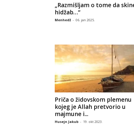
„Razmišljam o tome da ski
hidžab…“
Menhedž
-
06. jan 2025.
Priča o židovskom plemenu
kojeg je Allah pretvorio u
majmune i...
Husejn Jakub
-
19. okt 2023.