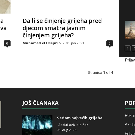
ja
Da li se činjenje grijeha pred
ava
djecom smatra javnim
činjenjem grijeha?
Muhamed el Usejmin
-
10. jan 2023.
0
0
Prija
Stranica 1 of 4
JOŠ ČLANAKA
POP
Rekai
Sedam najvećih grijeha
Akida
Abdul-Aziz bin Baz
08. aug 2026.
Fetve