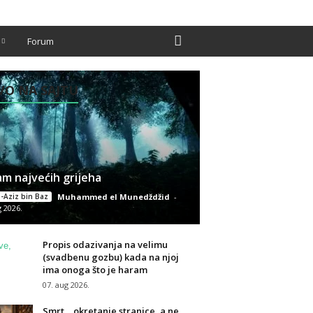
Forum
O NA SAJTU
m najvećih grijeha
-Aziz bin Baz
Muhammed el Munedždžid
-
g 2026.
Propis odazivanja na velimu
(svadbenu gozbu) kada na njoj
ima onoga što je haram
07. aug 2026.
Smrt… okretanje stranice, a ne