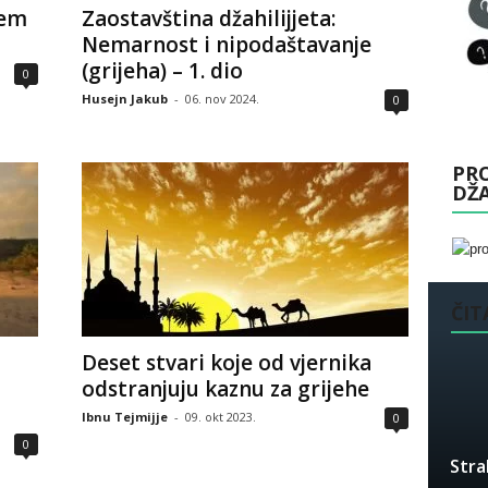
nem
Zaostavština džahilijjeta:
Nemarnost i nipodaštavanje
(grijeha) – 1. dio
0
Husejn Jakub
-
06. nov 2024.
0
PRO
DŽ
ČITA
Deset stvari koje od vjernika
odstranjuju kaznu za grijehe
Ibnu Tejmijje
-
09. okt 2023.
0
0
Stra