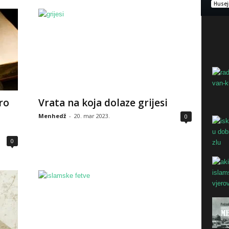
Husej
ro
Vrata na koja dolaze grijesi
Menhedž
-
20. mar 2023.
0
0