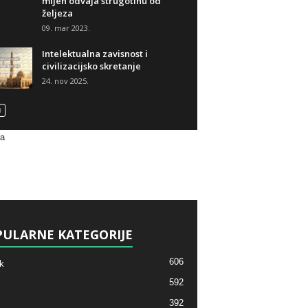
mijeh odvaja strugotinu od
željeza
09. mar 2023.
Intelektualna zavisnost i
civilizacijsko skretanje
24. nov 2025.
va
ULARNE KATEGORIJE
606
k
592
392