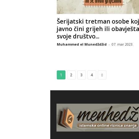
Šerijatski tretman osobe ko
javno čini grijeh ili obavješt
svoje društvo...
Muhammed el Munedždžid
-
07. mar 2023.
1
2
3
4