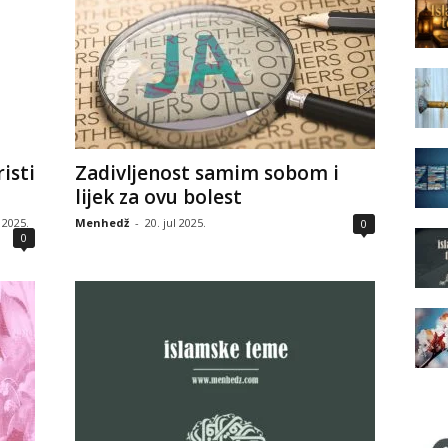
isti
Zadivljenost samim sobom i
lijek za ovu bolest
 2025.
Menhedž
-
20. jul 2025.
0
0