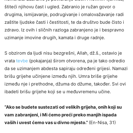
štiteći njihovu čast i ugled. Zabranio je ružan govor o
drugima, ismijavanje, podrugivanje i omalovažavanje radi
zaštite ljudske časti i čestitosti, te da društvo bude čisto i
zdravo. Iz ovih i sličnih razloga zabranjeno je i bespravno
uzimanje imovine drugih, kamata i druge radnje.
S obzirom da ljudi nisu bezgrešni, Allah, dž.š., ostavio je
vrata
tevbe
(pokajanja) širom otvorena, pa je tako odredio
da se uzimanjem abdesta sapiraju određeni grijesi. Namazi
brišu grijehe učinjene između njih. Umra briše grijehe
između nje i prethodne, džuma do džume, također. Svi ovi
ibadeti brišu grijehe koji se u međuvremenu učine.
“Ako se budete sustezati od velikih grijeha, onih koji su
vam zabranjeni, i Mi ćemo preći preko manjih ispada
vaših i uvest ćemo vas u divno mjesto.”
(En-Nisa, 31)