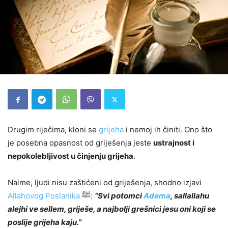
Drugim riječima, kloni se
grijeha
i nemoj ih činiti. Ono što
je posebna opasnost od griješenja jeste
ustrajnost i
nepokolebljivost u činjenju grijeha
.
Naime, ljudi nisu zaštićeni od griješenja, shodno izjavi
Allahovog Poslanika
ﷺ:
“Svi potomci
Adema
, sallallahu
alejhi ve sellem, griješe, a najbolji grešnici jesu oni koji se
poslije grijeha kaju.”