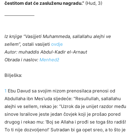
čestitom dat će zasluženu nagradu.”
(Hud, 3)
Iz knjige “Vasijjeti Muhammeda, sallallahu alejhi ve
sellem”,
ostali vasijeti
ovdje
Autor: muhaddis Abdul-Kadir el-Arnaut
Obrada i naslov:
Menhedž
Bilješka:
1
Ebu Davud sa svojim nizom prenosilaca prenosi od
Abdullaha ibn Mes'uda sljedeće: “Resullullah, sallallahu
alejhi ve sellem, rekao je: “Uzrok da je unijet razdor među
sinove Israilove jeste jedan čovjek koji je prošao pored
drugog i rekao mu: ‘Boj se Allaha i prođi se toga što radiš!
To ti nije dozvoljeno!’ Sutradan bi ga opet sreo, a to što je