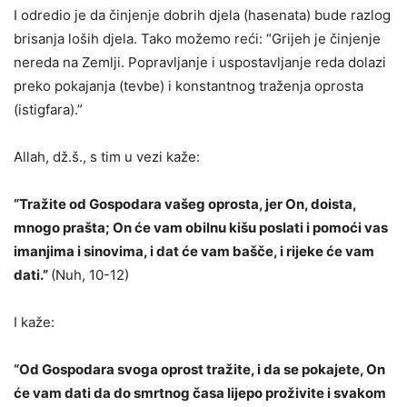
I odredio je da činjenje dobrih djela (hasenata) bude razlog
brisanja loših djela. Tako možemo reći: “Grijeh je činjenje
nereda na Zemlji. Popravljanje i uspostavljanje reda dolazi
preko pokajanja (tevbe) i konstantnog traženja oprosta
(istigfara).”
Allah, dž.š., s tim u vezi kaže:
“Tražite od Gospodara vašeg oprosta, jer On, doista,
mnogo prašta; On će vam obilnu kišu poslati i pomoći vas
imanjima i sinovima, i dat će vam bašče, i rijeke će vam
dati.”
(Nuh, 10-12)
I kaže:
“Od Gospodara svoga oprost tražite, i da se pokajete, On
će vam dati da do smrtnog časa lijepo proživite i svakom