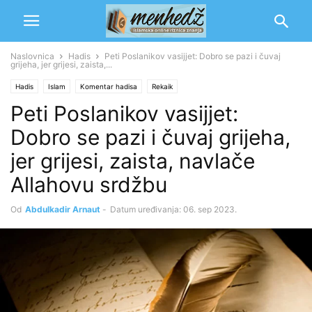
Naslovnica
Hadis
Peti Poslanikov vasijjet: Dobro se pazi i čuvaj
grijeha, jer grijesi, zaista,...
Hadis
Islam
Komentar hadisa
Rekaik
Peti Poslanikov vasijjet:
Dobro se pazi i čuvaj grijeha,
jer grijesi, zaista, navlače
Allahovu srdžbu
Od
Abdulkadir Arnaut
-
Datum uređivanja: 06. sep 2023.