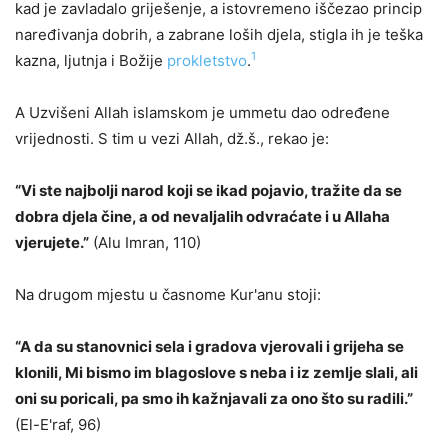
kad je zavladalo griješenje, a istovremeno iščezao princip
naređivanja dobrih, a zabrane loših djela, stigla ih je teška
1
kazna, ljutnja i Božije
prokletstvo
.
A Uzvišeni Allah islamskom je ummetu dao određene
vrijednosti. S tim u vezi Allah, dž.š., rekao je:
“Vi ste najbolji narod koji se ikad pojavio, tražite da se
dobra djela čine, a od nevaljalih odvraćate i u Allaha
vjerujete.”
(Alu Imran, 110)
Na drugom mjestu u časnome Kur'anu stoji:
“A da su stanovnici sela i gradova vjerovali i grijeha se
klonili, Mi bismo im blagoslove s neba i iz zemlje slali, ali
oni su poricali, pa smo ih kažnjavali za ono što su radili.”
(El-E'raf, 96)