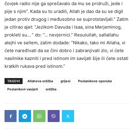
čovjek radio nije ga sprečavalo da mu se pridruži, jede i
pije s njim”. Kada su to uradili, Allah je dao da su se digli
jedan protiv drugog i međusobno se suprotstavljali.” Zatim
je citirao ajet: “Jezikom Davuda i Isaa, sina Merjeminog,
prokleti su… ” do: “… nevjernici.” Resulullah, sallallahu
alejhi ve sellem, zatim dodade: “Nikako, tako mi Allaha, vi
ćete naređivati da se čini dobro i zabranjivati zlo, vi ćete
nasilnike kazniti i pred istinom im savijati šije ili ćete ostati
kratkih rukava pred istinom.”
TAGOVI
Allahova srdžba
grijesi
Poslanikove oporuke
Poslanikovi vasijeti
srdžba