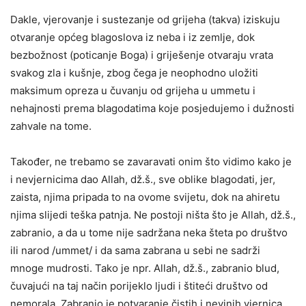
Dakle, vjerovanje i sustezanje od grijeha (takva) iziskuju
otvaranje općeg blagoslova iz neba i iz zemlje, dok
bezbožnost (poticanje Boga) i griješenje otvaraju vrata
svakog zla i kušnje, zbog čega je neophodno uložiti
maksimum opreza u čuvanju od grijeha u ummetu i
nehajnosti prema blagodatima koje posjedujemo i dužnosti
zahvale na tome.
Također, ne trebamo se zavaravati onim što vidimo kako je
i nevjernicima dao Allah, dž.š., sve oblike blagodati, jer,
zaista, njima pripada to na ovome svijetu, dok na ahiretu
njima slijedi teška patnja. Ne postoji ništa što je Allah, dž.š.,
zabranio, a da u tome nije sadržana neka šteta po društvo
ili narod /ummet/ i da sama zabrana u sebi ne sadrži
mnoge mudrosti. Tako je npr. Allah, dž.š., zabranio blud,
čuvajući na taj način porijeklo ljudi i štiteći društvo od
nemorala. Zabranio je potvaranje čistih i nevinih vjernica,