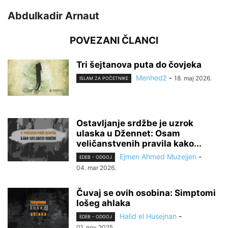
Abdulkadir Arnaut
POVEZANI ČLANCI
Tri šejtanova puta do čovjeka
Menhedž
-
18. maj 2026.
ISLAM ZA POČETNIKE
Ostavljanje srdžbe je uzrok
ulaska u Džennet: Osam
veličanstvenih pravila kako...
Ejmen Ahmed Muzejjen
-
EDEB - ODGOJ
04. mar 2026.
Čuvaj se ovih osobina: Simptomi
lošeg ahlaka
Halid el Husejnan
-
EDEB - ODGOJ
01. nov 2025.