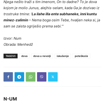
Njega nešto traži s tim imenom, On to dadne? To je dova
kojom je molio Junus, alejhis-selam, kada Ga je dozivao iz
trostruke tmine: ‘
La ilahe illa ente subhaneke, inni kuntu
minez-zalimin
– Nema boga osim Tebe, hvaljen neka si, ja
sam se zaista ogriješio prema sebi.
’”
Izvor: Num
Obrada: Menhedž
TAGOVI
dova
dova u nevolji
iskušenje
poteškoće
N-UM