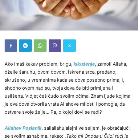
Ako imaš kakav problem, brigu,
iskušenje
, zamoli Allaha,
dželle šanuhu, ovom dovom, iskrena srca, predano,
skrušeno, u vremenima kada se dova posebno prima, i,
shodno ovom hadisu, tvoja dova će biti primljena i
uslišena. Vidjet ćeš čudo svojim očima. Znam ljude kojima
je ova dova otvorila vrata Allahove milosti i pomogla, da
ostvare svoje želje… Pa, o kojoj dovi se radi?
Allahov Poslanik
, sallallahu alejhi ve sellem, je obraćajuči
se svojim ashabima, rekao: „
Tako mi Onoga u Čijoj ruci je