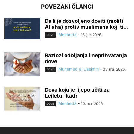
POVEZANI ČLANCI
Da li je dozvoljeno doviti (moliti
Allaha) protiv muslimana koji ti...
Menhedž
-
15. jun 2026.
DOVE
Razlozi odbijanja i neprihvatanja
dove
Muhamed el Usejmin
-
05. maj 2026.
DOVE
Dova koju je lijepo učiti za
Lejletul-kadr
Menhedž
-
10. mar 2026.
DOVE