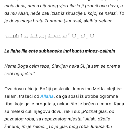
moja duša, nema nijednog vjernika koji prouči ovu dovu, a
da mu Allah, neće dati izlaz iz situacije u kojoj se nalazi. To
je dova moga brata Zunnuna (Junusa), alejhis-selam:
لَّآ إِلَٰهَ إِلَّآ أَنتَ سُبْحَٰنَكَ إِنِّى كُنتُ مِنَ ٱلظَّٰلِمِينَ
La ilahe illa ente subhaneke inni kuntu minez-zalimin
Nema Boga osim tebe, Slavljen neka Si, ja sam se prema
sebi ogriješio
.“
Ovu dovu učio je Božiji poslanik, Junus ibn Metta, alejhis-
selam, tražeći od
Allaha
, da ga spasi iz utrobe ogromne
ribe, koja ga je progutala, nakon što je bačen u more. Kada
su meleki čuli njegovu dovu, rekli su: „
Poznat glas, od
poznatog roba, sa nepoznatog mjesta.“ Allah, dželle
šanuhu, im je rekao: „To je glas mog roba Junusa ibn