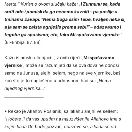
Mette.“ Kur’an o ovom slučaju kaže: „
I Zunnunu se, kada
srdit ode i pomisli da ga nećemo kazniti – pa poslije u
tminama zavapi: ”Nema boga osim Tebe, hvaljen neka si,
a ja sam se zaista ogriješio prema sebi!” – odazvasmo i
tegobe ga spasismo; eto, tako Mi spašavamo vjernike
.“
(El-Enbija, 87, 88)
Kažu islamski učenjaci: „Iz ovih riječi „
Mi spašavamo
vjernike
“, može se razumijeti da se ova dova ne odnosi
samo na Junusa, alejhi selam, nego na sve vjernike, baš
kao što je to naglašeno u odnosnom hadisu: „
Nema
nijednog vjernika…
“
___________________
• Rekao je Allahov Poslanik, sallallahu alejhi ve sellem:
“
Hoćete li da vas uputim na najuzvišenije Allahovo ime s
kojim kada On bude pozvan, odazove se, a kada se od