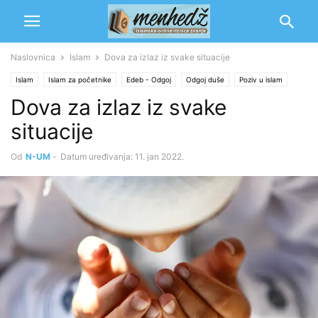
Naslovnica
Islam
Dova za izlaz iz svake situacije
Islam
Islam za početnike
Edeb - Odgoj
Odgoj duše
Poziv u islam
Dova za izlaz iz svake
Rekaik
situacije
Od
N-UM
-
Datum uređivanja: 11. jan 2022.