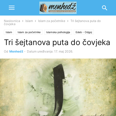
Naslovnica
Islam
Islam za početnike
Tri šejtanova puta do
čovjeka
Islam
Islam za početnike
Islamska psihologija
Edeb - Odgoj
Tri šejtanova puta do čovjeka
Odgoj duše
Poziv u islam
Rekaik
Od
Menhedž
-
Datum uređivanja: 17. maj 2026.