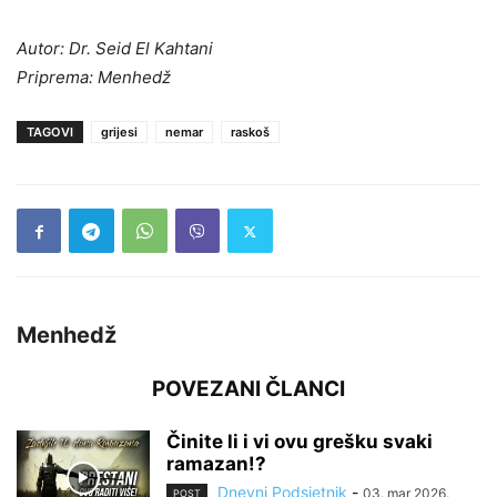
Autor: Dr. Seid El Kahtani
Priprema: Menhedž
TAGOVI
grijesi
nemar
raskoš
Menhedž
POVEZANI ČLANCI
Činite li i vi ovu grešku svaki
ramazan!?
Dnevni Podsjetnik
-
03. mar 2026.
POST